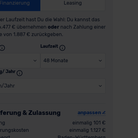
-Finanzierung
Leasing
r Laufzeit hast Du die Wahl: Du kannst das
36.477 € übernehmen
oder
nach Zahlung einer
e von 1.887 € zurückgeben.
Laufzeit
48 Monate
g/ Jahr
m/Jahr
eferung & Zulassung
anpassen
ng
einmalig 101 €
rungskosten
einmalig 1.127 €
eort
Baden-Württemberg