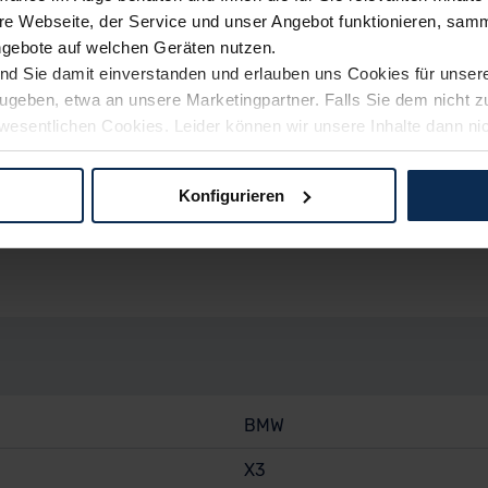
e Webseite, der Service und unser Angebot funktionieren, samm
ngebote auf welchen Geräten nutzen.
ind Sie damit einverstanden und erlauben uns Cookies für unse
rzugeben, etwa an unsere Marketingpartner. Falls Sie dem nicht
wesentlichen Cookies. Leider können wir unsere Inhalte dann ni
 dem Weg zu Ihrem Neuwagen unterstützen. Sie können die Einste
rspaß, Sicherheit, Technische Details, Sonstige) kann von d
Konfigurieren
logien und Cookies gilt – soweit keine detaillierteren Angaben e
ger außerhalb der EU zu übermitteln oder dort verarbeiten zu la
rhalb der EU erfolgt, erfolgt dies ausschließlich auf der Grundl
 der EU-Kommission (Art. 45 Abs. 1 DSGVO), von Standarddate
n Sie hierzu Ihre Einwilligung freiwillig erteilen. Nähere Infor
 Sie über den Kontakt zu unserem Datenschutzbeauftragten un
BMW
pressum
X3