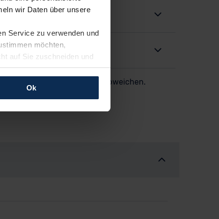
eln wir Daten über unsere
ren Service zu verwenden und
 zustimmen möchten,
cht auf Sie zuschneiden und
llungen jederzeit anpassen
er dargestellten Aufstellung abweichen.
Ok
rfolgen: Wir beabsichtigen
ssen. Soweit eine
age eines
nschutzklauseln (Art. 46
mationen zu den bestehenden
ter datenschutz@meinauto.de