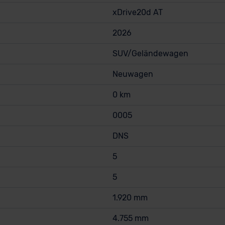
xDrive20d AT
2026
SUV/Geländewagen
Neuwagen
0 km
0005
DNS
5
5
1.920 mm
4.755 mm