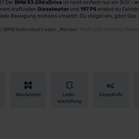
et? Der
BMW X3 20d xDrive
ist nicht einfach nur ein SUV – er
einem kraftvollen
Dieselmotor
und
197 PS
erlebst du Fahrdy
 jede Bewegung mühelos umsetzt. Du steigst ein, gibst Gas – 
as
BMW Individual Leder „Merino“
fühlt sich nicht nur hoch
t perfekt in deiner Hand, während der anthrazitfarbene
M Da
t
12,3" volldigitalem Instrumentendisplay
und
Head-Up D
n
bist du jederzeit vernetzt – einfach, intuitiv, genau so, wie
purverlassenswarnung
unterstützen dich in jeder Situati
Rückfahrassistent
manövrierst du souverän selbst durch 
& Comfort System
machen jede Fahrt angenehm egal, wie lang
netz
bleibt alles an seinem Platz. Und wenn du deine Liebli
Klang wirklich anfühlen kann – klar, kraftvoll, mitreißend. 
einwerfer
verleihen deinem BMW einen markanten, selbstbe
Allradantrieb
Leder-
Einparkhilfe
ausstattung
n
BMW X3 20d xDrive
und sichere Dir Deinen neuen Traumwag
g
! Bei Fragen hilft Dir Dein
persönlicher CarCoach
jederzeit