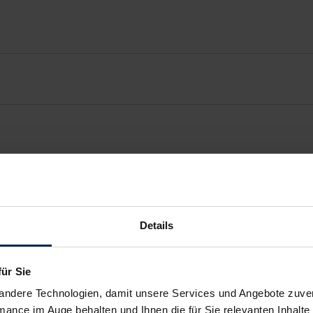
Details
für Sie
andere Technologien, damit unsere Services und Angebote zuverl
mance im Auge behalten und Ihnen die für Sie relevanten Inhalte 