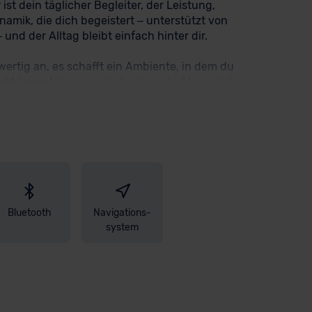
 ist dein täglicher Begleiter, der Leistung,
namik, die dich begeistert – unterstützt von
und der Alltag bleibt einfach hinter dir.
wertig an, es schafft ein Ambiente, in dem du
chhimmel
eine sportlich-elegante Atmosphäre
isplay
liefert dir alle wichtigen Informationen
 du es brauchst.
Driving Assistant Plus
inkl.
on. Dank
Parking Assistant Plus
inklusive
enge Räume.
Beheizbare Vordersitze
,
3-Zonen
 sie ist. Deine Geräte lädst du kabellos, und
ngsmusik einschaltest, zeigt dir das
Harman
Auch von außen setzt du ein Statement: Die
19" M
wussten Auftritt.
Bluetooth
Navigations-
system
en über uns - profitiere bei diesem Deal
 gerne weiter und steht Dir kompetent zur Seite.