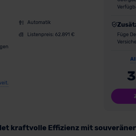
Verfügba
Automatik
Zusät
Listenpreis: 62.891 €
Füge De
Versich
gen
Al
3
eit.
et kraftvolle Effizienz mit souveräne