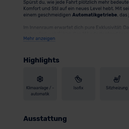
Spürst du, wie jede Fahrt plötzlich mehr bedeut
Komfort und Stil auf ein neues Level hebt. Mit s
einem geschmeidigen
Automatikgetriebe
, das
Im Innenraum erwartet dich pure Exklusivität: D
dich sofort wohlfühlst. Das
M Lederlenkrad
lieg
Mehr anzeigen
schafft. Das
BMW Live Cockpit Professional
mi
direkt ins Blickfeld. Mit
Smartphone Integratio
Lenk- und Spurführungsassistent sowie
die
S
Highlights
Surround View System
,
Rückfahrkamera
und
Klimaautomatik
und das durchdachte
Travel 
mit cleveren Details wie dem
Gepäckraumtrenn
Kardon Surround Sound System
, wie gut sich 
Leichtmetallräder
und die
adaptiven LED-Sch
Klimaanlage / -
Isofix
Sitzheizung
automatik
Also worauf wartest Du noch? Entdecke unsere
zusätzlich von der
optionalen Haustürlieferun
Ausstattung