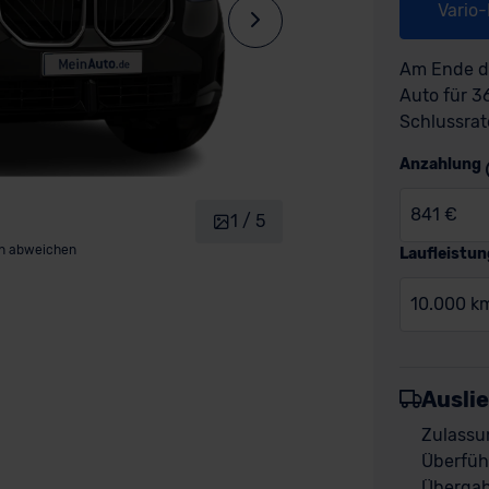
Vario
Am Ende de
Auto für 
Schlussrat
Anzahlung
841 €
1 / 5
nn abweichen
Laufleistun
10.000 k
Ausli
Zulassu
Überfüh
Übergab