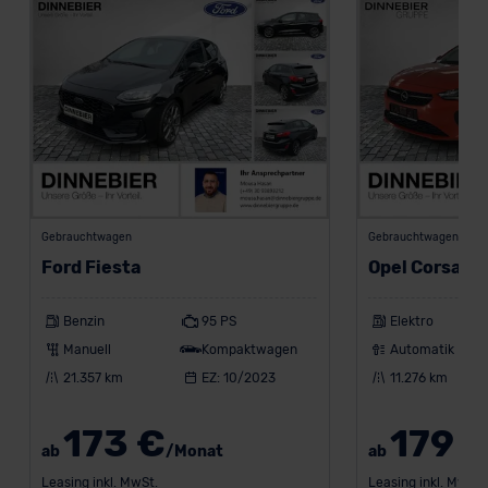
der EU erfolgt, erfolgt dies ausschließlich auf der
Grundlage eines Angemessenheitsbeschlusses der EU-
Kommission (Art. 45 Abs. 1 DSGVO), von
Standarddatenschutzklauseln (Art. 46 Abs. 2 lit. c
DSGVO) oder wenn Sie hierzu Ihre Einwilligung freiwillig
erteilen. Nähere Informationen zu den bestehenden
Datenschutzklauseln können Sie über den Kontakt zu
unserem Datenschutzbeauftragten unter
datenschutz@meinauto.de anfordern.
Gebrauchtwagen
Gebrauchtwagen
Ford Fiesta
Opel Corsa
Datenschutzerklärung
|
Impressum
Benzin
95 PS
Elektro
Manuell
Kompaktwagen
Automatik
21.357 km
EZ: 10/2023
11.276 km
173 €
179 
ab
/Monat
ab
Leasing inkl. MwSt.
Leasing inkl. MwSt.