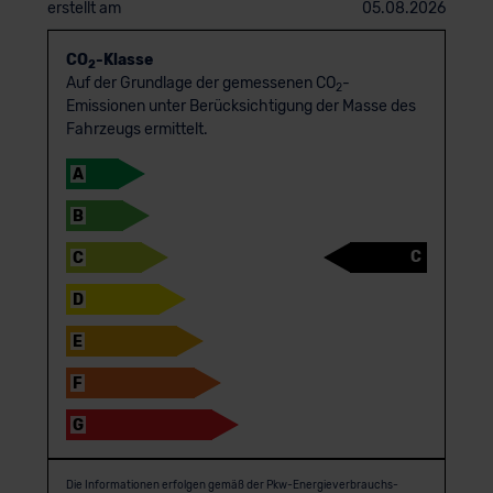
erstellt am
05.08.2026
CO
-Klasse
2
Auf der Grundlage der gemessenen CO
-
2
Emissionen unter Berücksichtigung der Masse des
Fahrzeugs ermittelt.
A
B
C
C
D
E
F
G
Die Informationen erfolgen gemäß der Pkw-Energie­verbrauchs­