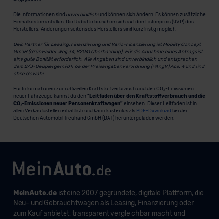
Die Informationen sind
unverbindlich
und können sich ändern. Es können zusätzliche
Einmalkosten anfallen. Die Rabatte beziehen sich auf den Listenpreis (UVP) des
Herstellers. Änderungen seitens des Herstellers sind kurzfristig möglich.
Dein Partner für Leasing, Finanzierung und Vario-Finanzierung ist Mobility Concept
GmbH (Grünwalder Weg 34, 82041 Oberhaching). Für die Annahme eines Antrags ist
eine gute Bonität erforderlich. Alle Angaben sind unverbindlich und entsprechen
dem 2/3-Beispiel gemäß § 6a der Preisangabenverordnung (PAngV) Abs. 4 und sind
ohne Gewähr.
Für Informationen zum offiziellen Kraftstoffverbrauch und den CO₂-Emissionen
neuer Fahrzeuge kannst du den
"Leitfaden über den Kraftstoffverbrauch und die
CO₂-Emissionen neuer Personenkraftwagen"
einsehen. Dieser Leitfaden ist in
allen Verkaufsstellen erhältlich und kann kostenlos als
PDF-Download
bei der
Deutschen Automobil Treuhand GmbH (DAT) heruntergeladen werden.
MeinAuto.de
ist eine 2007 gegründete, digitale Plattform, die
Neu- und Gebrauchtwagen als Leasing, Finanzierung oder
zum Kauf anbietet, transparent vergleichbar macht und