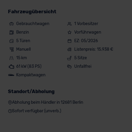
Fahrzeugübersicht
Gebrauchtwagen
1 Vorbesitzer
Benzin
Vorführwagen
5 Türen
EZ: 05/2026
Manuell
Listenpreis: 15.938 €
15 km
5 Sitze
61 kW (83 PS)
Unfallfrei
Kompaktwagen
Standort/Abholung
Abholung beim Händler in 12681 Berlin
Sofort verfügbar (unverb.)