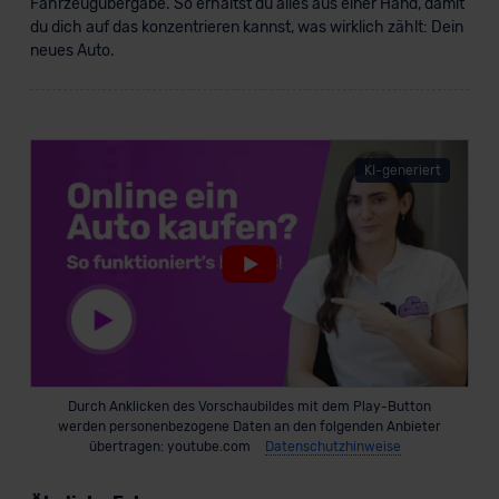
Fahrzeugübergabe. So erhältst du alles aus einer Hand, damit
Datenschutzklauseln können Sie über den Kontakt zu
du dich auf das konzentrieren kannst, was wirklich zählt: Dein
unserem Datenschutzbeauftragten unter
neues Auto.
datenschutz@meinauto.de anfordern.
Datenschutzerklärung
|
Impressum
KI-generiert
Durch Anklicken des Vorschaubildes mit dem Play-Button
werden personenbezogene Daten an den folgenden Anbieter
übertragen: youtube.com
Datenschutzhinweise