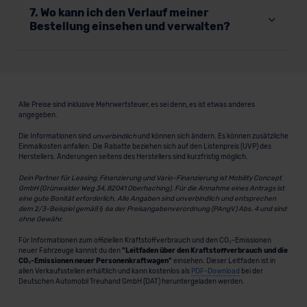
7. Wo kann ich den Verlauf meiner
Bestellung einsehen und verwalten?
Alle Preise sind inklusive Mehrwertsteuer, es sei denn, es ist etwas anderes
angegeben.
Die Informationen sind
unverbindlich
und können sich ändern. Es können zusätzliche
Einmalkosten anfallen. Die Rabatte beziehen sich auf den Listenpreis (UVP) des
Herstellers. Änderungen seitens des Herstellers sind kurzfristig möglich.
Dein Partner für Leasing, Finanzierung und Vario-Finanzierung ist Mobility Concept
GmbH (Grünwalder Weg 34, 82041 Oberhaching). Für die Annahme eines Antrags ist
eine gute Bonität erforderlich. Alle Angaben sind unverbindlich und entsprechen
dem 2/3-Beispiel gemäß § 6a der Preisangabenverordnung (PAngV) Abs. 4 und sind
ohne Gewähr.
Für Informationen zum offiziellen Kraftstoffverbrauch und den CO₂-Emissionen
neuer Fahrzeuge kannst du den
"Leitfaden über den Kraftstoffverbrauch und die
CO₂-Emissionen neuer Personenkraftwagen"
einsehen. Dieser Leitfaden ist in
allen Verkaufsstellen erhältlich und kann kostenlos als
PDF-Download
bei der
Deutschen Automobil Treuhand GmbH (DAT) heruntergeladen werden.