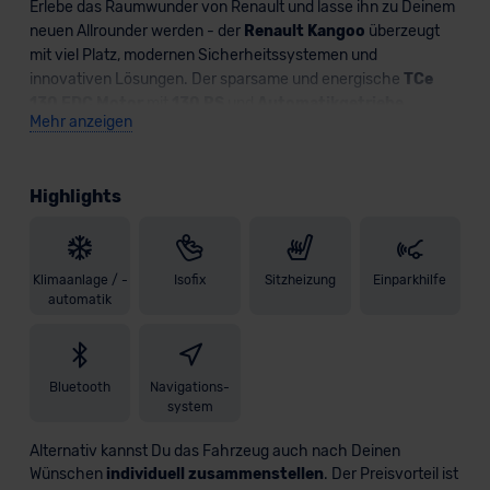
Erlebe das Raumwunder von Renault und lasse ihn zu Deinem
neuen Allrounder werden - der
Renault Kangoo
überzeugt
mit viel Platz, modernen Sicherheitssystemen und
innovativen Lösungen. Der sparsame und energische
TCe
130 EDC Motor
mit
130 PS
und
Automatikgetriebe
Mehr anzeigen
beschleunigt den Kangoo souverän und macht jede Fahrt zu
einem Vergnügen.
Highlights
Der Franzose beinhaltet einige Ausstattungs-Highlights sowie
Assistenzsysteme, die Du zukünftig nicht mehr missen wollen
wirst. Dazu gehört u.a. der
Spurhalteassistent
, der
Licht
- /
Regensensor
und der
Müdigkeitswarner
. Auch das
Klimaanlage / -
Isofix
Sitzheizung
Einparkhilfe
Interieur wird Dich überzeugen: Das
EASY LINK
mit
8-Zoll
automatik
Touchscreen
und
Smartphone-Integration (Apple
CarPlay & Android Auto)
bietet beste Konnektivität zu
Deinem Smartphone und eine optimale Darstellung Deiner
Bluetooth
Navigations-
Infotainmentwelt. Die enthaltene
Zwei-Zonen-
system
Klimaautomatik
und die
Sitzheizung
für
Fahrer
und
Beifahrer
sorgen jederzeit für ein angenehmes Fahrgefühl.
Alternativ kannst Du das Fahrzeug auch nach Deinen
Auch das Parken wird Dich künftig nicht mehr vor
Wünschen
individuell zusammenstellen
. Der Preisvorteil ist
Herausforderungen stellen - verlasse Dich auf die