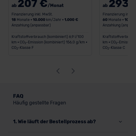
207 €
293 
ab
/Monat
ab
Finanzierung inkl. MwSt.
Finanzierung inkl. 
18
Monate •
10.000
km/Jahr •
1.000 €
60
Monate •
10.00
Anzahlung (anpassbar)
Anzahlung (anpass
Kraftstoffverbrauch (kombiniert) 6,9 l/100
Kraftstoffverbrauch
km • CO
-Emission (kombiniert) 156,0 g/km •
km • CO
-Emission 
2
2
CO
-Klasse F
CO
-Klasse C
2
2
FAQ
Häufig gestellte Fragen
1. Wie läuft der Bestellprozess ab?