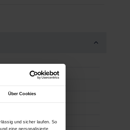
LED+NAV+HUD+RFK+TWA PDC
Über Cookies
ässig und sicher laufen. So
und eine personalisierte