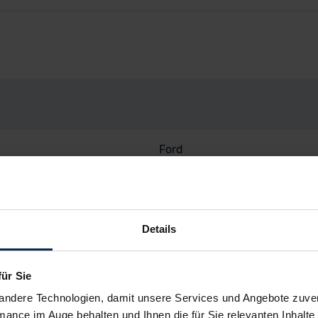
Ford
Kuga
KUGA ST-LINE X 2.5 PHEV 
Details
SUV/Geländewagen
Deutschland
für Sie
Gebrauchtwagen
andere Technologien, damit unsere Services und Angebote zuverl
mance im Auge behalten und Ihnen die für Sie relevanten Inhalte 