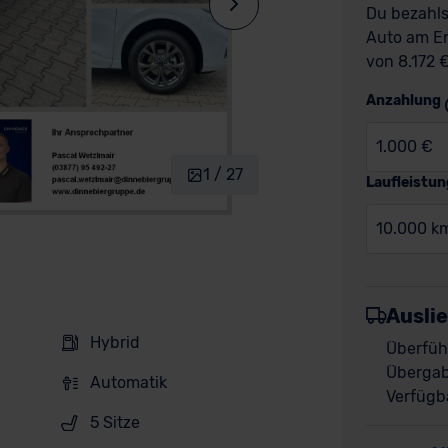
Du bezahls
Auto am En
von 8.172 €
Anzahlung
1.000 €
1 / 27
Laufleistun
10.000 k
Ausli
Hybrid
Überfüh
Übergab
Automatik
Verfügba
5 Sitze