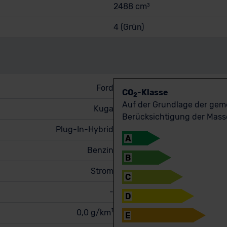
2488 cm³
4 (Grün)
Ford
CO
-Klasse
2
Auf der Grundlage der ge
Kuga
Berücksichtigung der Masse
Plug-In-Hybrid
A
Benzin
B
Strom
C
-
D
1
0,0 g/km
E