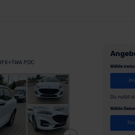
Angeb
+RFK+TWA PDC
Wähle zwis
Pr
Du nutzt d
Wähle Dein
Fin