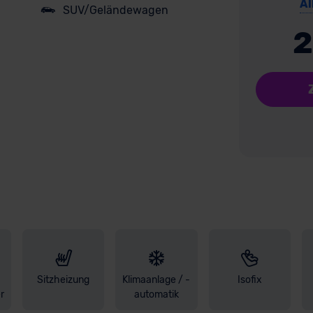
Al
SUV/Geländewagen
2
Sitzheizung
Klimaanlage / -
Isofix
r
automatik