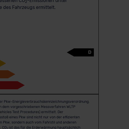
messenen CO
-Emissionen unter
2
 des Fahrzeugs ermittelt.
D
er Pkw-Energie­verbrauchs­kennzeichnungs­verordnung.
h dem vorgeschriebenen Messverfahren WLTP
hicles Test Procedures) ermittelt. Der
stoß eines Pkw sind nicht nur von der effizienten
en Pkw, sondern auch vom Fahrstil und anderen
. CO
ist das für die Erderwärmung hauptsächlich
2