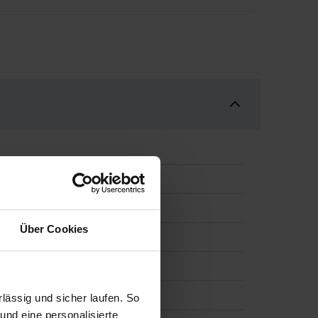
ues Modell*AHK*Matri
Über Cookies
ässig und sicher laufen. So
und eine personalisierte