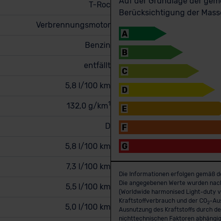
Auf der Grundlage der ge
T-Roc
Berücksichtigung der Masse
Verbrennungsmotor
A
Benzin
B
entfällt
C
5,8 l/100 km
D
1
132,0 g/km
E
D
F
5,8 l/100 km
G
7,3 l/100 km
Die Informationen erfolgen gemäß d
Die angegebenen Werte wurden nac
5,5 l/100 km
(Worldwide harmonised Light-duty ve
Kraftstoffverbrauch und der CO
-Aus
2
5,0 l/100 km
Ausnutzung des Kraftstoffs durch d
nichttechnischen Faktoren abhängig