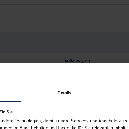
Volkswagen
T-Roc
T-Roc R-Line 1.5 eTSI DSG Ne
Details
SUV/Geländewagen
EU-Ausführung
für Sie
Gebrauchtwagen
andere Technologien, damit unsere Services und Angebote zuverl
mance im Auge behalten und Ihnen die für Sie relevanten Inhalte 