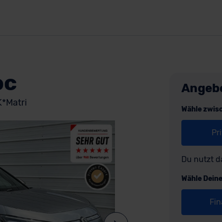
oc
Angeb
K*Matri
Wähle zwis
Pr
Du nutzt d
Wähle Dein
Fin