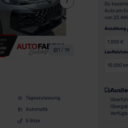
Du bezahls
Auto am En
von 23.489
Anzahlung
1.000 €
1 / 18
Laufleistun
10.000 k
Ausli
Tageszulassung
Überfüh
Übergab
Automatik
Verfügba
5 Sitze