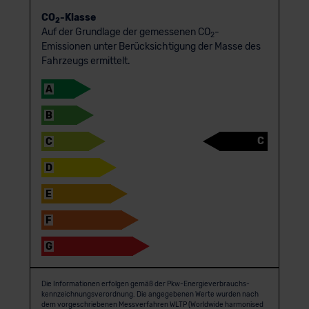
CO
-Klasse
2
Auf der Grundlage der gemessenen CO
-
2
Emissionen unter Berücksichtigung der Masse des
Fahrzeugs ermittelt.
A
B
C
C
D
E
F
G
Die Informationen erfolgen gemäß der Pkw-Energie­verbrauchs­
kennzeichnungs­verordnung. Die angegebenen Werte wurden nach
dem vorgeschriebenen Messverfahren WLTP (Worldwide harmonised