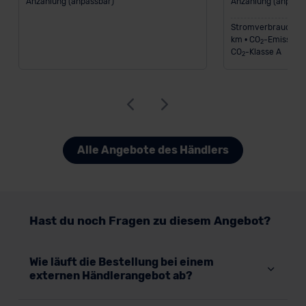
Anzahlung (anpassbar)
Anzahlung (anpass
Stromverbrauch (ko
km • CO
-Emission 
2
CO
-Klasse A
2
Alle Angebote des Händlers
Hast du noch Fragen zu diesem Angebot?
Wie läuft die Bestellung bei einem
externen Händlerangebot ab?