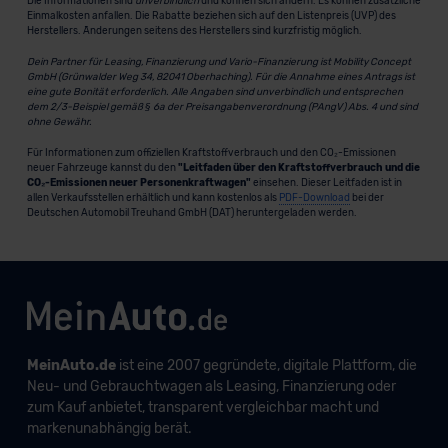
Die Informationen sind
unverbindlich
und können sich ändern. Es können zusätzliche
Einmalkosten anfallen. Die Rabatte beziehen sich auf den Listenpreis (UVP) des
Herstellers. Änderungen seitens des Herstellers sind kurzfristig möglich.
Dein Partner für Leasing, Finanzierung und Vario-Finanzierung ist Mobility Concept
GmbH (Grünwalder Weg 34, 82041 Oberhaching). Für die Annahme eines Antrags ist
eine gute Bonität erforderlich. Alle Angaben sind unverbindlich und entsprechen
dem 2/3-Beispiel gemäß § 6a der Preisangabenverordnung (PAngV) Abs. 4 und sind
ohne Gewähr.
Für Informationen zum offiziellen Kraftstoffverbrauch und den CO₂-Emissionen
neuer Fahrzeuge kannst du den
"Leitfaden über den Kraftstoffverbrauch und die
CO₂-Emissionen neuer Personenkraftwagen"
einsehen. Dieser Leitfaden ist in
allen Verkaufsstellen erhältlich und kann kostenlos als
PDF-Download
bei der
Deutschen Automobil Treuhand GmbH (DAT) heruntergeladen werden.
MeinAuto.de
ist eine 2007 gegründete, digitale Plattform, die
Neu- und Gebrauchtwagen als Leasing, Finanzierung oder
zum Kauf anbietet, transparent vergleichbar macht und
markenunabhängig berät.