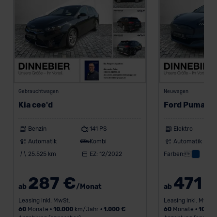
der EU erfolgt, erfolgt dies ausschließlich auf der
Grundlage eines Angemessenheitsbeschlusses der EU-
Kommission (Art. 45 Abs. 1 DSGVO), von
Standarddatenschutzklauseln (Art. 46 Abs. 2 lit. c
DSGVO) oder wenn Sie hierzu Ihre Einwilligung freiwillig
erteilen. Nähere Informationen zu den bestehenden
Datenschutzklauseln können Sie über den Kontakt zu
unserem Datenschutzbeauftragten unter
Gebrauchtwagen
Neuwagen
datenschutz@meinauto.de anfordern.
Kia cee'd
Ford Puma G
Datenschutzerklärung
|
Impressum
Benzin
141 PS
Elektro
Automatik
Kombi
Automatik
25.525 km
EZ: 12/2022
Farben:
287 €
471 
ab
/Monat
ab
Leasing inkl. MwSt.
Leasing inkl. MwSt.
60
Monate •
10.000
km/Jahr •
1.000 €
60
Monate •
10.00