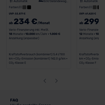
Automatik
SUV/Geländewagen
Automatik
Farben:
Farben:
UVP: 55.871 €
UVP: 61.420 €
234 €
299 
ab
/Monat
ab
Vario-Finanzierung inkl. MwSt.
Vario-Finanzierung 
18
Monate •
10.000
km/Jahr •
1.000 €
12
Monate •
10.00
Anzahlung (anpassbar)
Anzahlung (anpass
Kraftstoffverbrauch (kombiniert) 5,4 l/100
Kraftstoffverbrauch
km • CO
-Emission (kombiniert) 142,0 g/km •
km • CO
-Emission 
2
2
CO
-Klasse E
CO
-Klasse F
2
2
FAQ