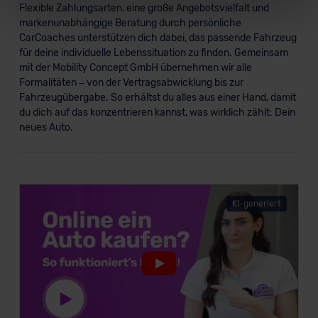
Flexible Zahlungsarten, eine große Angebotsvielfalt und
markenunabhängige Beratung durch persönliche
Für alle beschriebenen Technologien und Cookies gilt –
CarCoaches unterstützen dich dabei, das passende Fahrzeug
soweit keine detaillierteren Angaben erfolgen: Wir
für deine individuelle Lebenssituation zu finden. Gemeinsam
beabsichtigen nicht, diese Daten an Empfänger
mit der Mobility Concept GmbH übernehmen wir alle
außerhalb der EU zu übermitteln oder dort verarbeiten zu
Formalitäten – von der Vertragsabwicklung bis zur
lassen. Soweit eine Übermittlung in ein Land außerhalb
Fahrzeugübergabe. So erhältst du alles aus einer Hand, damit
der EU erfolgt, erfolgt dies ausschließlich auf der
du dich auf das konzentrieren kannst, was wirklich zählt: Dein
neues Auto.
Grundlage eines Angemessenheitsbeschlusses der EU-
Kommission (Art. 45 Abs. 1 DSGVO), von
Standarddatenschutzklauseln (Art. 46 Abs. 2 lit. c
DSGVO) oder wenn Sie hierzu Ihre Einwilligung freiwillig
erteilen. Nähere Informationen zu den bestehenden
KI-generiert
Datenschutzklauseln können Sie über den Kontakt zu
unserem Datenschutzbeauftragten unter
datenschutz@meinauto.de anfordern.
Datenschutzerklärung
|
Impressum