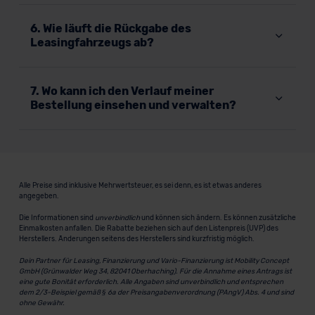
6. Wie läuft die Rückgabe des
Leasingfahrzeugs ab?
7. Wo kann ich den Verlauf meiner
Bestellung einsehen und verwalten?
Alle Preise sind inklusive Mehrwertsteuer, es sei denn, es ist etwas anderes
angegeben.
Die Informationen sind
unverbindlich
und können sich ändern. Es können zusätzliche
Einmalkosten anfallen. Die Rabatte beziehen sich auf den Listenpreis (UVP) des
Herstellers. Änderungen seitens des Herstellers sind kurzfristig möglich.
Dein Partner für Leasing, Finanzierung und Vario-Finanzierung ist Mobility Concept
GmbH (Grünwalder Weg 34, 82041 Oberhaching). Für die Annahme eines Antrags ist
eine gute Bonität erforderlich. Alle Angaben sind unverbindlich und entsprechen
dem 2/3-Beispiel gemäß § 6a der Preisangabenverordnung (PAngV) Abs. 4 und sind
ohne Gewähr.