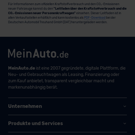
Für Informationen zum offiziellen Kraftstoffverbrauch und den CO₂-Emissionen
neuer Fahrzeuge kannst du den
"Leitfaden über den Kraftstoffverbrauch und die
CO₂-Emissionen neuer Personenkraftwagen"
einsehen. Dieser Leitfaden ist in
allen Verkaufsstellen erhältlich und kann kostenlos als
PDF-Download
bei der
Deutschen Automobil Treuhand GmbH (DAT) heruntergeladen werden.
MeinAuto.de
ist eine 2007 gegründete, digitale Plattform, die
Neu- und Gebrauchtwagen als Leasing, Finanzierung oder
zum Kauf anbietet, transparent vergleichbar macht und
markenunabhängig berät.
Unternehmen
Produkte und Services