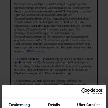
Die Informationen erfolgen gemäß der Pkw-Energie­verbrauchs­
kennzeichnungs­verordnung. Die angegebenen Werte wurden nach
dem vorgeschriebenen Messverfahren WLTP (Worldwide harmonised
Light-duty vehicles Test Procedures) ermittelt. Der
Kraftstoffverbrauch und der CO
-Ausstoß eines Pkw sind nicht nur
2
von der effizienten Ausnutzung des Kraftstoffs durch den Pkw,
sondern auch vom Fahrstil und anderen nichttechnischen Faktoren
abhängig. CO
ist das für die Erderwärmung hauptsächlich
2
verantwortliche Treibhausgas. Ein Leitfaden über den
Kraftstoffverbrauch und die CO
-Emissionen aller in Deutschland
2
angebotenen neuen Pkw-Modelle ist unentgeltlich in elektronischer
Form einsehbar an jedem Verkaufsort in Deutschland, an dem neue
Pkw ausgestellt oder angeboten werden. Der Leitfaden ist auch hier
abrufbar:
PDF-Download
1
Es werden nur die CO
-Emissionen angegeben, die durch den Betrieb
2
des Pkw entstehen. CO
-Emissionen, die durch die Produktion und
2
Bereitstellung des Pkw sowie des Kraftstoffes bzw. der Energieträger
entstehen oder vermieden werden, werden bei der Ermittlung der
CO
-Emissionen gemäß WLTP nicht berücksichtigt.
2
2
Aufgrund der CO
-Bepreisung sind künftig Erhöhungen der
2
Kraftstoffkosten möglich. Die künftige CO
-Preisentwicklung ist
2
unsicher, daher werden die möglichen CO
-Kosten anhand von drei
2
angenommenen CO
-Preisen für den Zeitraum 2026 bis 2035
2
berechnet. Die tatsächlichen CO
-Preise können sowohl höher als
2
auch niedriger als in den hier zugrundeliegenden Modellrechnungen
ausfallen. Die CO
-Kosten sind beim Tanken mit den Kraftstoffkosten
2
Zustimmung
Details
Über Cookies
zu bezahlen. Weitere Informationen unter
alternativ-mobil.info
.