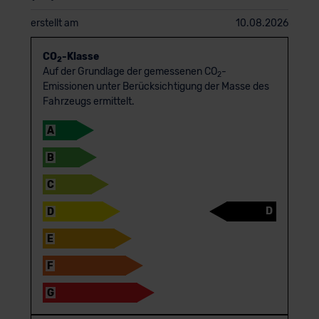
erstellt am
10.08.2026
CO
-Klasse
2
Auf der Grundlage der gemessenen CO
-
2
Emissionen unter Berücksichtigung der Masse des
Fahrzeugs ermittelt.
A
B
C
D
D
E
F
G