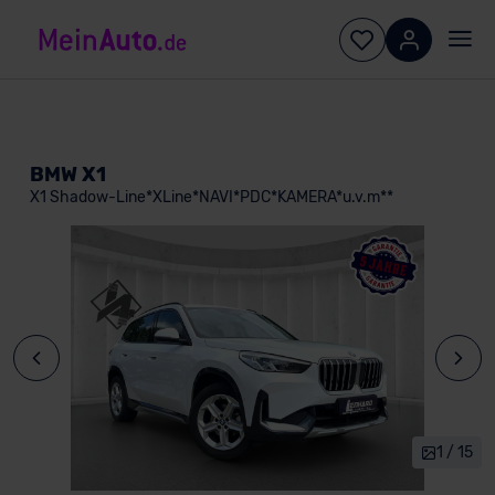
BMW X1
X1 Shadow-Line*XLine*NAVI*PDC*KAMERA*u.v.m**
1 / 15