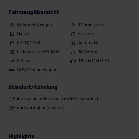
Fahrzeugübersicht
Gebrauchtwagen
1 Vorbesitzer
Diesel
5 Türen
EZ: 11/2024
Automatik
Listenpreis: 33.900 €
16.136 km
5 Sitze
110 kW (150 PS)
SUV/Geländewagen
Standort/Abholung
Abholung beim Händler in 67360 Lingenfeld
Sofort verfügbar (unverb.)
Highlights