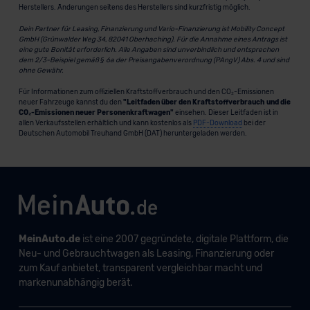
Herstellers. Änderungen seitens des Herstellers sind kurzfristig möglich.
Dein Partner für Leasing, Finanzierung und Vario-Finanzierung ist Mobility Concept
GmbH (Grünwalder Weg 34, 82041 Oberhaching). Für die Annahme eines Antrags ist
eine gute Bonität erforderlich. Alle Angaben sind unverbindlich und entsprechen
dem 2/3-Beispiel gemäß § 6a der Preisangabenverordnung (PAngV) Abs. 4 und sind
ohne Gewähr.
Für Informationen zum offiziellen Kraftstoffverbrauch und den CO₂-Emissionen
neuer Fahrzeuge kannst du den
"Leitfaden über den Kraftstoffverbrauch und die
CO₂-Emissionen neuer Personenkraftwagen"
einsehen. Dieser Leitfaden ist in
allen Verkaufsstellen erhältlich und kann kostenlos als
PDF-Download
bei der
Deutschen Automobil Treuhand GmbH (DAT) heruntergeladen werden.
MeinAuto.de
ist eine 2007 gegründete, digitale Plattform, die
Neu- und Gebrauchtwagen als Leasing, Finanzierung oder
zum Kauf anbietet, transparent vergleichbar macht und
markenunabhängig berät.