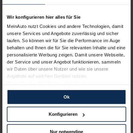
Wir konfigurieren hier alles für Sie
MeinAuto nutzt Cookies und andere Technologien, damit
Anbieter
unsere Services und Angebote zuverlässig und sicher
laufen. So können wir für Sie die Performance im Auge
Lenhard Automobile GmbH
Germersheimer Straße 153
behalten und Ihnen die für Sie relevanten Inhalte und eine
DE-67360 Lingenfeld
personalisierte Werbung zeigen. Damit unsere Webseite,
der Service und unser Angebot funktionieren, sammeln
Details zum Händler
wir Daten über unsere Nutzer und wie sie unsere
Angebote auf welchen Geräten nutzen.
Anbieter anrufen
Wenn Sie das „OK“ finden, sind Sie damit einverstanden
und erlauben uns Cookies für unseren Service zu
Unverbindliches Angebot des angegebenen Händlers. Zwischenverkauf und
Irrtümer vorbehalten. Die Fahrzeugbeschreibung dient lediglich der allgemeinen
Ok
verwenden und diese Daten an Dritte weiterzugeben,
Identifizierung des Fahrzeuges und stellt keine Gewährleistung im kaufrechtlichen
etwa an unsere Marketingpartner. Falls Sie dem nicht
Sinne dar. Den genauen Ausstattungsumfang erhalten Sie von direkt vom Händler.
zustimmen möchten, beschränken wir uns auf die
Konfigurieren
MeinAuto.de übernimmt keine Gewähr für die Richtigkeit der Angaben im Inserat.
wesentlichen Cookies. Leider können wir unsere Inhalte
dann nicht auf Sie zuschneiden und Sie somit nicht
Weitere Angebote dieses Anbieters
Nur notwendige