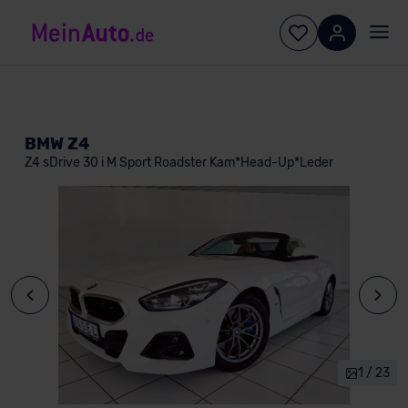
BMW Z4
Z4 sDrive 30 i M Sport Roadster Kam*Head-Up*Leder
1 / 23