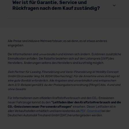
Wer ist für Garantie, Service und
Rückfragen nach dem Kauf zuständig?
Alle Preise sind inklusive Mehrwertsteuer, es sei denn, es ist etwas anderes
angegeben.
Die Informationen sind
unverbindlich
und können sich ändern. Es können zusätzliche
Einmalkosten anfallen. Die Rabatte beziehen sich auf den Listenpreis (UVP) des
Herstellers. Änderungen seitens des Herstellers sind kurzfristig möglich.
Dein Partner für Leasing, Finanzierung und Vario-Finanzierung ist Mobility Concept
GmbH (Grünwalder Weg 34, 82041 Oberhaching). Für die Annahme eines Antrags ist
eine gute Bonität erforderlich. Alle Angaben sind unverbindlich und entsprechen
dem 2/3-Beispiel gemäß § 6a der Preisangabenverordnung (PAngV) Abs. 4 und sind
ohne Gewähr.
Für Informationen zum offiziellen Kraftstoffverbrauch und den CO₂-Emissionen
neuer Fahrzeuge kannst du den
"Leitfaden über den Kraftstoffverbrauch und die
CO₂-Emissionen neuer Personenkraftwagen"
einsehen. Dieser Leitfaden ist in
allen Verkaufsstellen erhältlich und kann kostenlos als
PDF-Download
bei der
Deutschen Automobil Treuhand GmbH (DAT) heruntergeladen werden.