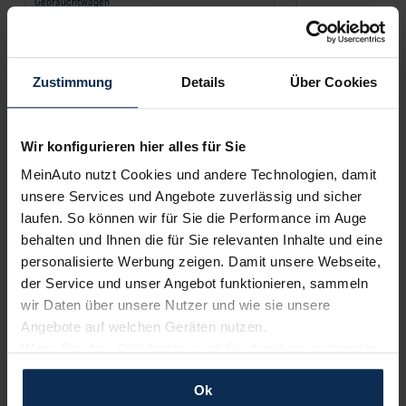
Gebrauchtwagen
Mercedes-Ben
BMW Z4
Diesel
Benzin
258 PS
Zustimmung
Details
Über Cookies
Manuell
Automatik
Cabrio/Roadster
28.000 km
26.000 km
EZ: 04/2023
Wir konfigurieren hier alles für Sie
539 
525 €
ab
MeinAuto nutzt Cookies und andere Technologien, damit
ab
/Monat
Leasing inkl. MwSt.
unsere Services und Angebote zuverlässig und sicher
Leasing inkl. MwSt.
60
Monate •
10.00
laufen. So können wir für Sie die Performance im Auge
60
Monate •
10.000
km/Jahr •
1.000 €
Anzahlung (anpass
behalten und Ihnen die für Sie relevanten Inhalte und eine
Anzahlung (anpassbar)
personalisierte Werbung zeigen. Damit unsere Webseite,
der Service und unser Angebot funktionieren, sammeln
wir Daten über unsere Nutzer und wie sie unsere
Angebote auf welchen Geräten nutzen.
Wenn Sie das „OK“ finden, sind Sie damit einverstanden
Alle Angebote des Händlers
und erlauben uns Cookies für unseren Service zu
Ok
verwenden und diese Daten an Dritte weiterzugeben,