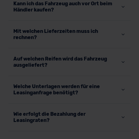
Kann ich das Fahrzeug auch vor Ort beim
Datenschutzklauseln können Sie über den Kontakt zu
Händler kaufen?
unserem Datenschutzbeauftragten unter
datenschutz@meinauto.de anfordern.
Mit welchen Lieferzeiten muss ich
Datenschutzerklärung
|
Impressum
rechnen?
Auf welchen Reifen wird das Fahrzeug
ausgeliefert?
Welche Unterlagen werden für eine
Leasinganfrage benötigt?
Wie erfolgt die Bezahlung der
Leasingraten?