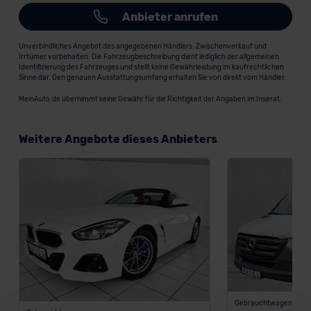
Anbieter anrufen
Unverbindliches Angebot des angegebenen Händlers. Zwischenverkauf und
Irrtümer vorbehalten. Die Fahrzeugbeschreibung dient lediglich der allgemeinen
Identifizierung des Fahrzeuges und stellt keine Gewährleistung im kaufrechtlichen
Sinne dar. Den genauen Ausstattungsumfang erhalten Sie von direkt vom Händler.
MeinAuto.de übernimmt keine Gewähr für die Richtigkeit der Angaben im Inserat.
Weitere Angebote dieses Anbieters
Gebrauchtwagen