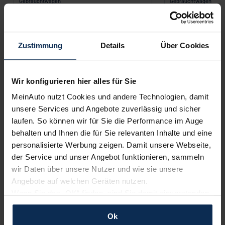
Gebrauchtwagen
Gebrauchtwagen
CUPRA Leon
Mercedes-Be
Hybrid
204 PS
Diesel
Zustimmung
Details
Über Cookies
Automatik
Kombi
Automatik
44.500 km
EZ: 11/2023
42.200 km
Wir konfigurieren hier alles für Sie
233 €
551 
MeinAuto nutzt Cookies und andere Technologien, damit
ab
/Monat
ab
unsere Services und Angebote zuverlässig und sicher
Leasing inkl. MwSt.
Leasing inkl. MwSt.
laufen. So können wir für Sie die Performance im Auge
60
Monate •
10.000
km/Jahr •
1.000 €
60
Monate •
10.00
behalten und Ihnen die für Sie relevanten Inhalte und eine
Anzahlung (anpassbar)
Anzahlung (anpass
personalisierte Werbung zeigen. Damit unsere Webseite,
der Service und unser Angebot funktionieren, sammeln
wir Daten über unsere Nutzer und wie sie unsere
Angebote auf welchen Geräten nutzen.
Wenn Sie das „OK“ finden, sind Sie damit einverstanden
Alle Angebote des Händlers
und erlauben uns Cookies für unseren Service zu
Ok
verwenden und diese Daten an Dritte weiterzugeben,