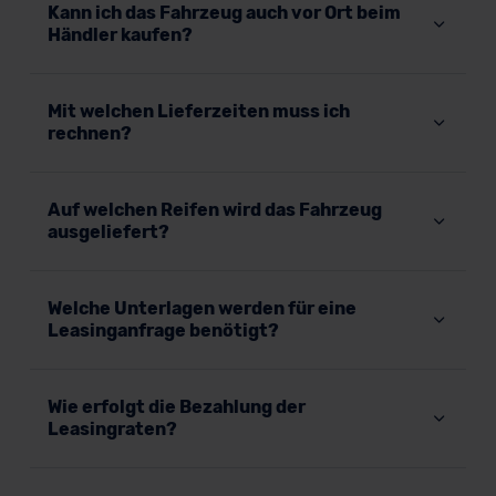
Kann ich das Fahrzeug auch vor Ort beim
Datenschutzklauseln können Sie über den Kontakt zu
Händler kaufen?
unserem Datenschutzbeauftragten unter
datenschutz@meinauto.de anfordern.
Mit welchen Lieferzeiten muss ich
Datenschutzerklärung
|
Impressum
rechnen?
Auf welchen Reifen wird das Fahrzeug
ausgeliefert?
Welche Unterlagen werden für eine
Leasinganfrage benötigt?
Wie erfolgt die Bezahlung der
Leasingraten?