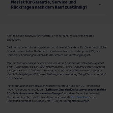
Wer ist für Garantie, Service und
Rückfragen nach dem Kauf zuständig?
Alle Preise sind inklusive Mehrwertsteuer, es sei denn, es ist etwas anderes
angegeben.
Die Informationen sind
unverbindlich
und können sich ändern. Es können zusätzliche
Einmalkosten anfallen. Die Rabatte beziehen sich auf den Listenpreis (UVP) des
Herstellers. Änderungen seitens des Herstellers sind kurzfristig möglich.
Dein Partner für Leasing, Finanzierung und Vario-Finanzierung ist Mobility Concept
GmbH (Grünwalder Weg 34, 82041 Oberhaching). Für die Annahme eines Antrags ist
eine gute Bonität erforderlich. Alle Angaben sind unverbindlich und entsprechen
dem 2/3-Beispiel gemäß § 6a der Preisangabenverordnung (PAngV) Abs. 4 und sind
ohne Gewähr.
Für Informationen zum offiziellen Kraftstoffverbrauch und den CO₂-Emissionen
neuer Fahrzeuge kannst du den
"Leitfaden über den Kraftstoffverbrauch und die
CO₂-Emissionen neuer Personenkraftwagen"
einsehen. Dieser Leitfaden ist in
allen Verkaufsstellen erhältlich und kann kostenlos als
PDF-Download
bei der
Deutschen Automobil Treuhand GmbH (DAT) heruntergeladen werden.