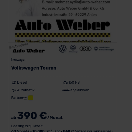
Neuwagen
Volkswagen Touran
Diesel
150 PS
Automatik
Van/Minivan
Farben:
390 €
ab
/Monat
Leasing zzgl. MwSt.
60
Monate •
10.000
km/Jahr •
840 €
Anzahlung (anpassbar)