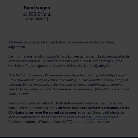
Sportwagen
308 €*
ab
/mtl.
(zzgl. MwSt.)
Alle Preise sind inklusive Mehrwertsteuer, es sei denn, es ist etwas anderes
angegeben.
Die Informationen sind
unverbindlich
und können sich ändern. Es können zusätzliche
Einmalkosten anfallen. Die Rabatte beziehen sich auf den Listenpreis (UVP) des
Herstellers. Änderungen seitens des Herstellers sind kurzfristig möglich.
Dein Partner für Leasing, Finanzierung und Vario-Finanzierung ist Mobility Concept
GmbH (Grünwalder Weg 34, 82041 Oberhaching). Für die Annahme eines Antrags ist
eine gute Bonität erforderlich. Alle Angaben sind unverbindlich und entsprechen
dem 2/3-Beispiel gemäß § 6a der Preisangabenverordnung (PAngV) Abs. 4 und sind
ohne Gewähr.
Für Informationen zum offiziellen Kraftstoffverbrauch und den CO₂-Emissionen
neuer Fahrzeuge kannst du den
"Leitfaden über den Kraftstoffverbrauch und die
CO₂-Emissionen neuer Personenkraftwagen"
einsehen. Dieser Leitfaden ist in
allen Verkaufsstellen erhältlich und kann kostenlos als
PDF-Download
bei der
Deutschen Automobil Treuhand GmbH (DAT) heruntergeladen werden.