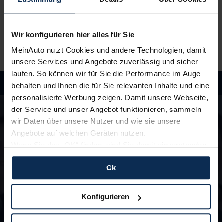
Wir liefern
deinen Neuwagen – auf Wunsch sogar
vor die Haustür
. Und auch während der Laufzeit
genießt du alle Vorteile von MeinAuto.de wie zum
Beispiel
freie Werkstattwahl
und persönlichen
Wir konfigurieren hier alles für Sie
Ansprechpartner.
MeinAuto nutzt Cookies und andere Technologien, damit
unsere Services und Angebote zuverlässig und sicher
laufen. So können wir für Sie die Performance im Auge
behalten und Ihnen die für Sie relevanten Inhalte und eine
personalisierte Werbung zeigen. Damit unsere Webseite,
Hast du Fragen?
der Service und unser Angebot funktionieren, sammeln
In unseren FAQ findest du Antworten rund um
wir Daten über unsere Nutzer und wie sie unsere
die Themen Fahrzeuge, Finanzierung und
Angebote auf welchen Geräten nutzen.
Lieferzeiten
Wenn Sie das „OK“ finden, sind Sie damit einverstanden
und erlauben uns Cookies für unseren Service zu
Ok
zu den FAQ
verwenden und diese Daten an Dritte weiterzugeben,
etwa an unsere Marketingpartner. Falls Sie dem nicht
zustimmen möchten, beschränken wir uns auf die
Konfigurieren
wesentlichen Cookies. Leider können wir unsere Inhalte
dann nicht auf Sie zuschneiden und Sie somit nicht
Unsere Top Marken