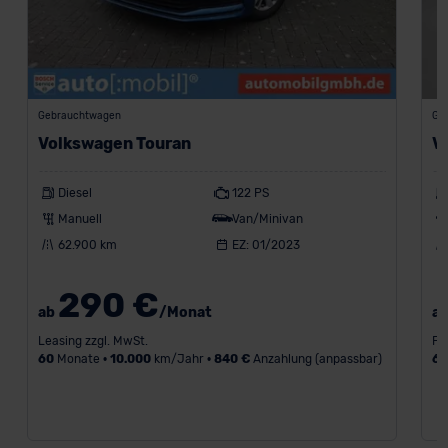
Gebrauchtwagen
Ge
Volkswagen Touran
V
Diesel
122 PS
Manuell
Van/Minivan
62.900 km
EZ: 01/2023
290 €
ab
/Monat
a
Leasing zzgl. MwSt.
Fi
60
Monate •
10.000
km/Jahr •
840 €
Anzahlung (anpassbar)
6