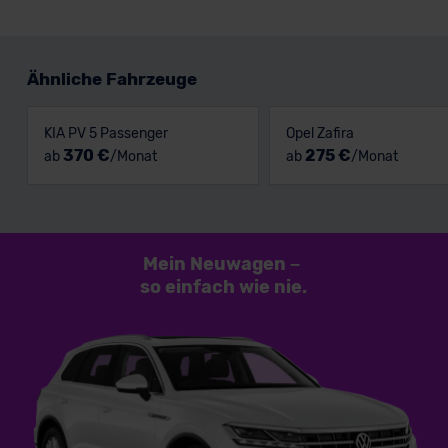
Ähnliche Fahrzeuge
KIA PV 5 Passenger
Opel Zafira
370 €
275 €
ab
/Monat
ab
/Monat
Mein Neuwagen
–
so einfach
wie nie.