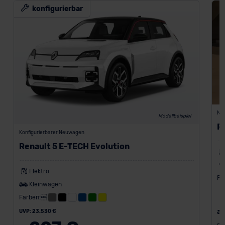
konfigurierbar
Ne
Modellbeispiel
R
Konfigurierbarer Neuwagen
Renault 5 E-TECH Evolution
Elektro
Fa
Kleinwagen
Farben:
a
UVP: 23.530 €