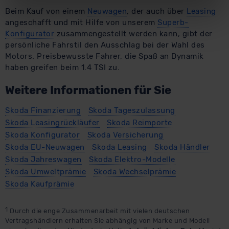
widerrufen.
Beim Kauf von einem
Neuwagen
, der auch über
Leasing
angeschafft und mit Hilfe von unserem
Superb-
Für alle beschriebenen Technologien und Cookies gilt –
Konfigurator
zusammengestellt werden kann, gibt der
soweit keine detaillierteren Angaben erfolgen: Wir
persönliche Fahrstil den Ausschlag bei der Wahl des
beabsichtigen nicht, diese Daten an Empfänger
Motors. Preisbewusste Fahrer, die Spaß an Dynamik
haben greifen beim 1.4 TSI zu.
außerhalb der EU zu übermitteln oder dort verarbeiten zu
lassen. Soweit eine Übermittlung in ein Land außerhalb
Weitere Informationen für Sie
der EU erfolgt, erfolgt dies ausschließlich auf der
Grundlage eines Angemessenheitsbeschlusses der EU-
Skoda Finanzierung
Skoda Tageszulassung
Kommission (Art. 45 Abs. 1 DSGVO), von
Skoda Leasingrückläufer
Skoda Reimporte
Standarddatenschutzklauseln (Art. 46 Abs. 2 lit. c
Skoda Konfigurator
Skoda Versicherung
DSGVO) oder wenn Sie hierzu Ihre Einwilligung freiwillig
Skoda EU-Neuwagen
Skoda Leasing
Skoda Händler
erteilen. Nähere Informationen zu den bestehenden
Skoda Jahreswagen
Skoda Elektro-Modelle
Datenschutzklauseln können Sie über den Kontakt zu
Skoda Umweltprämie
Skoda Wechselprämie
unserem Datenschutzbeauftragten unter
Skoda Kaufprämie
datenschutz@meinauto.de anfordern.
1
Durch die enge Zusammenarbeit mit vielen deutschen
Datenschutzerklärung
|
Impressum
Vertragshändlern erhalten Sie abhängig von Marke und Modell