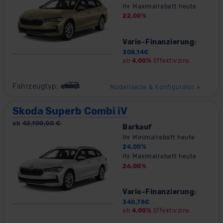
Ihr Maximalrabatt heute
22,00
%
Vario-Finanzierung
2
308,14
€
ab
4,00%
Effektivzins
Fahrzeugtyp:
Modellseite & Konfigurator
»
Skoda Superb Combi iV
ab
42.100,00
€
Barkauf
Ihr Minimalrabatt heute
24,00
%
Ihr Maximalrabatt heute
26,00
%
Vario-Finanzierung
2
340,78
€
ab
4,00%
Effektivzins