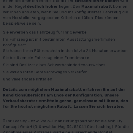
einen bestimmten Mindestrabatt. Ihr
tatsächlicher Rabatt
wird
in der Regel
deutlich höher
liegen. Den
Maximalrabatt
können
wir Ihnen anbieten, wenn Sie und Ihr konfiguriertes Fahrzeug die
vom Hersteller vorgegebenen Kriterien erfüllen. Dies können
beispielsweise sein:
Sie erwerben das Fahrzeug für Ihr Gewerbe
Ihr Fahrzeug ist mit bestimmten Ausstattungsmerkmalen
konfiguriert
Sie haben Ihren Führerschein in den letzte 24 Monaten erworben
Sie besitzen ein Fahrzeug einer Fremdmarke
Sie sind Besitzer eines Schwerbehindertenausweises
Sie wollen Ihren Gebrauchtwagen verkaufen
und viele andere Kriterien
Details zum möglichen Maximalrabatt erfahren Sie auf der
Konditionsübersicht am Ende der Konfiguration. Unsere
Verkaufsberater ermitteln gerne, gemeinsam mit Ihnen, den
für Sie höchst möglichen Rabatt. Lassen Sie sich beraten.
2
Ihr Leasing- bzw. Vario-Finanzierungspartner ist die Mobility
Concept GmbH (Grünwalder Weg 34, 82041 Oberhaching). Für die
Annahme eines Antrages wird eine ausreichende Bonität