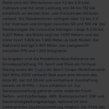
Reihe sind mit Ottomotoren von 1,2 bis 2,0 Liter
Hubraum und mit einer Leistung von 44 bis 132 kW
erhältlich, es werden Drei- und Vierzylinder-Motoren
verbaut. Die Dieselmotoren verfügen über 1,2 bis 2,0
Liter Hubraum und bringen zwischen 55 und 105 kW. Die
Abmessungen der Limousine betragen: Länge 4,034 bis
4,227 Meter, die Breite liegt bei 1,693 Metern und die
Höhe misst 1,428 bis 1,445 Meter, je nach Modell. Der
Radstand beträgt 2,469 Meter, das Leergewicht
zwischen 974 und 1.202 Kilogramm.
Im Angebot sind die Modelllinie Ibiza Reference als
Grundausstattung, FR, Sport und Style als Formual
Racing sowie der
Cupra
als Sport-Coupé-Modellvariante.
Seit Mitte 2009 verkauft Seat auch eine Version des
Ibiza SC, der mit 55 kW und einfacherer Ausstattung
bereits ab 10.990,-- Euro erhältlich ist. Zur
Serienausstattung gehören unter anderem Front-,
Seiten- und Kopfairbags, ABS, Bremsasisstent, ESP und
Geschwindigkeitsregelanlage, optional ist eine
umfangreiche Zusatzausstattung möglich. Der Preis des