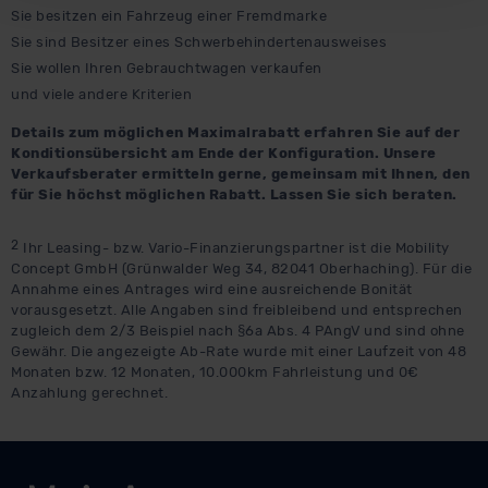
soweit keine detaillierteren Angaben erfolgen: Wir
Sie besitzen ein Fahrzeug einer Fremdmarke
beabsichtigen nicht, diese Daten an Empfänger außerhalb
Sie sind Besitzer eines Schwerbehindertenausweises
der EU zu übermitteln oder dort verarbeiten zu lassen.
Sie wollen Ihren Gebrauchtwagen verkaufen
Soweit eine Übermittlung in ein Land außerhalb der EU
und viele andere Kriterien
erfolgt, erfolgt dies ausschließlich auf der Grundlage eines
Details zum möglichen Maximalrabatt erfahren Sie auf der
Angemessenheitsbeschlusses der EU-Kommission (Art.
Konditionsübersicht am Ende der Konfiguration. Unsere
45 Abs. 1 DSGVO), von Standarddatenschutzklauseln
Verkaufsberater ermitteln gerne, gemeinsam mit Ihnen, den
(Art. 46 Abs. 2 lit. c DSGVO) oder wenn Sie hierzu Ihre
für Sie höchst möglichen Rabatt. Lassen Sie sich beraten.
Einwilligung freiwillig erteilen. Nähere Informationen zu
2
den bestehenden Datenschutzklauseln können Sie über
Ihr Leasing- bzw. Vario-Finanzierungspartner ist die Mobility
Concept GmbH (Grünwalder Weg 34, 82041 Oberhaching). Für die
den Kontakt zu unserem Datenschutzbeauftragten unter
Annahme eines Antrages wird eine ausreichende Bonität
datenschutz@meinauto.de anfordern.
vorausgesetzt. Alle Angaben sind freibleibend und entsprechen
zugleich dem 2/3 Beispiel nach §6a Abs. 4 PAngV und sind ohne
Datenschutzerklärung
|
Impressum
Gewähr. Die angezeigte Ab-Rate wurde mit einer Laufzeit von 48
Monaten bzw. 12 Monaten, 10.000km Fahrleistung und 0€
Anzahlung gerechnet.