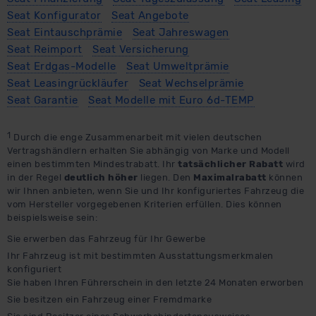
Seat Konfigurator
Seat Angebote
außerhalb der EU zu übermitteln oder dort verarbeiten zu
Seat Eintauschprämie
Seat Jahreswagen
lassen. Soweit eine Übermittlung in ein Land außerhalb
Seat Reimport
Seat Versicherung
der EU erfolgt, erfolgt dies ausschließlich auf der
Seat Erdgas-Modelle
Seat Umweltprämie
Grundlage eines Angemessenheitsbeschlusses der EU-
Seat Leasingrückläufer
Seat Wechselprämie
Kommission (Art. 45 Abs. 1 DSGVO), von
Seat Garantie
Seat Modelle mit Euro 6d-TEMP
Standarddatenschutzklauseln (Art. 46 Abs. 2 lit. c
DSGVO) oder wenn Sie hierzu Ihre Einwilligung freiwillig
erteilen. Nähere Informationen zu den bestehenden
1
Durch die enge Zusammenarbeit mit vielen deutschen
Datenschutzklauseln können Sie über den Kontakt zu
Vertragshändlern erhalten Sie abhängig von Marke und Modell
einen bestimmten Mindestrabatt. Ihr
tatsächlicher Rabatt
wird
unserem Datenschutzbeauftragten unter
in der Regel
deutlich höher
liegen. Den
Maximalrabatt
können
datenschutz@meinauto.de anfordern.
wir Ihnen anbieten, wenn Sie und Ihr konfiguriertes Fahrzeug die
vom Hersteller vorgegebenen Kriterien erfüllen. Dies können
beispielsweise sein:
Datenschutzerklärung
|
Impressum
Sie erwerben das Fahrzeug für Ihr Gewerbe
Ihr Fahrzeug ist mit bestimmten Ausstattungsmerkmalen
konfiguriert
Sie haben Ihren Führerschein in den letzte 24 Monaten erworben
Sie besitzen ein Fahrzeug einer Fremdmarke