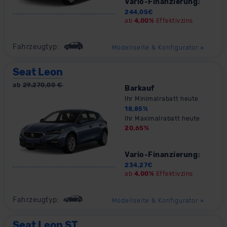
Vario-Finanzierung
2
244,05
€
ab
4,00%
Effektivzins
Fahrzeugtyp:
Modellseite & Konfigurator
»
Seat Leon
ab
29.270,00
€
Barkauf
Ihr Minimalrabatt heute
18,85
%
Ihr Maximalrabatt heute
20,65
%
Vario-Finanzierung
2
234,27
€
ab
4,00%
Effektivzins
Fahrzeugtyp:
Modellseite & Konfigurator
»
Seat Leon ST