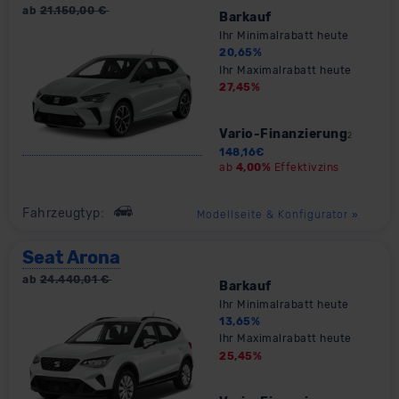
ab
21.150,00
€
Barkauf
Ihr Minimalrabatt heute
20,65
%
Ihr Maximalrabatt heute
27,45
%
Vario-Finanzierung
2
148,16
€
ab
4,00%
Effektivzins
Fahrzeugtyp:
Modellseite & Konfigurator
»
Seat Arona
ab
24.440,01
€
Barkauf
Ihr Minimalrabatt heute
13,65
%
Ihr Maximalrabatt heute
25,45
%