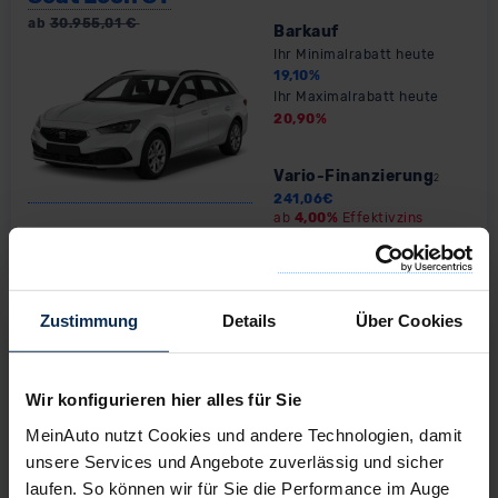
ab
30.955,01
€
Barkauf
Ihr Minimalrabatt heute
19,10
%
Ihr Maximalrabatt heute
20,90
%
Vario-Finanzierung
2
241,06
€
ab
4,00%
Effektivzins
Fahrzeugtyp:
Modellseite & Konfigurator
»
Zustimmung
Details
Über Cookies
Seat Leon ST Plug-in-Hybrid
ab
30.955,01
€
Barkauf
Ihr Minimalrabatt heute
Wir konfigurieren hier alles für Sie
18,10
%
Ihr Maximalrabatt heute
MeinAuto nutzt Cookies und andere Technologien, damit
18,90
%
unsere Services und Angebote zuverlässig und sicher
laufen. So können wir für Sie die Performance im Auge