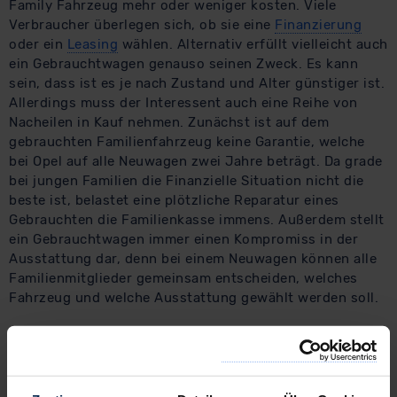
Family Fahrzeug mehr oder weniger kosten. Viele
Verbraucher überlegen sich, ob sie eine
Finanzierung
oder ein
Leasing
wählen. Alternativ erfüllt vielleicht auch
ein Gebrauchtwagen genauso seinen Zweck. Es kann
sein, dass ist es je nach Zustand und Alter günstiger ist.
Allerdings muss der Interessent auch eine Reihe von
Nacheilen in Kauf nehmen. Zunächst ist auf dem
gebrauchten Familienfahrzeug keine Garantie, welche
bei Opel auf alle Neuwagen zwei Jahre beträgt. Da grade
bei jungen Familien die Finanzielle Situation nicht die
beste ist, belastet eine plötzliche Reparatur eines
Gebrauchten die Familienkasse immens. Außerdem stellt
ein Gebrauchtwagen immer einen Kompromiss in der
Ausstattung dar, denn bei einem Neuwagen können alle
Familienmitglieder gemeinsam entscheiden, welches
Fahrzeug und welche Ausstattung gewählt werden soll.
Fazit zum Familienvan
Die Frage, ob der Opel Zafira Tourer ein
Familienfahrzeug ist, kann eindeutig mit einem "Ja"