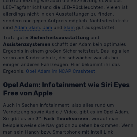
Lenkradheizung wie auch die Sitzheizung sowie das
LED-Tagfahrlicht und die LED-Rückleuchten. Vielen ist
allerdings nicht in den Ausstattungen zu finden,
sondern nur gegen Aufpreis möglich. Nichtsdestotrotz
sind
Adam Glam
,
Jam
und
Slam
gut ausgestattet.
Trotz guter
Sicherheitsausstattung
und
Assistenzsystemen
schafft der Adam kein optimales
Ergebnis in einem großen Sicherheitstest. Das lag allen
voran am Kinderschutz, der schwächer war als bei
einigen anderen Fahrzeugen. Hier bekommt ihr das
Ergebnis:
Opel Adam im NCAP Crashtest
Opel Adam: Infotainment wie Siri Eyes
Free von Apple
Auch in Sachen Infotainment, also alles rund um
Vernetzung sowie Audio / Video, gibt es im Opel Adam.
So gibt es ein
7‘‘-Farb-Touchscreen
, worauf man
beispielsweise die Navigation zu sehen bekommen. Wenn
man sein Handy bzw. Smartphone mit IntelliLink