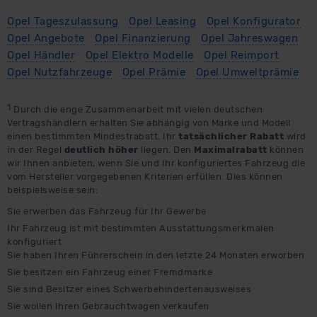
außerhalb der EU zu übermitteln oder dort verarbeiten zu
lassen. Soweit eine Übermittlung in ein Land außerhalb
Opel Tageszulassung
Opel Leasing
Opel Konfigurator
der EU erfolgt, erfolgt dies ausschließlich auf der
Opel Angebote
Opel Finanzierung
Opel Jahreswagen
Grundlage eines Angemessenheitsbeschlusses der EU-
Opel Händler
Opel Elektro Modelle
Opel Reimport
Kommission (Art. 45 Abs. 1 DSGVO), von
Opel Nutzfahrzeuge
Opel Prämie
Opel Umweltprämie
Standarddatenschutzklauseln (Art. 46 Abs. 2 lit. c
DSGVO) oder wenn Sie hierzu Ihre Einwilligung freiwillig
1
Durch die enge Zusammenarbeit mit vielen deutschen
erteilen. Nähere Informationen zu den bestehenden
Vertragshändlern erhalten Sie abhängig von Marke und Modell
einen bestimmten Mindestrabatt. Ihr
tatsächlicher Rabatt
wird
Datenschutzklauseln können Sie über den Kontakt zu
in der Regel
deutlich höher
liegen. Den
Maximalrabatt
können
unserem Datenschutzbeauftragten unter
wir Ihnen anbieten, wenn Sie und Ihr konfiguriertes Fahrzeug die
datenschutz@meinauto.de anfordern.
vom Hersteller vorgegebenen Kriterien erfüllen. Dies können
beispielsweise sein:
Datenschutzerklärung
|
Impressum
Sie erwerben das Fahrzeug für Ihr Gewerbe
Ihr Fahrzeug ist mit bestimmten Ausstattungsmerkmalen
konfiguriert
Sie haben Ihren Führerschein in den letzte 24 Monaten erworben
Sie besitzen ein Fahrzeug einer Fremdmarke
Sie sind Besitzer eines Schwerbehindertenausweises
Sie wollen Ihren Gebrauchtwagen verkaufen