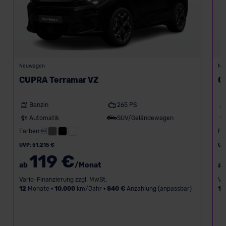
Neuwagen
Ne
CUPRA Terramar VZ
C
Benzin
265 PS
Automatik
SUV/Geländewagen
Farben:
Fa
UVP: 51.215 €
UV
119 €
ab
/Monat
a
Vario-Finanzierung zzgl. MwSt.
Va
12
Monate •
10.000
km/Jahr •
840 €
Anzahlung (anpassbar)
12