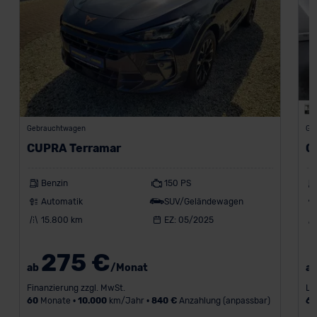
Gebrauchtwagen
Ge
CUPRA Terramar
C
Benzin
150 PS
Automatik
SUV/Geländewagen
15.800 km
EZ: 05/2025
275 €
ab
/Monat
a
Finanzierung zzgl. MwSt.
Le
60
Monate •
10.000
km/Jahr •
840 €
Anzahlung (anpassbar)
6