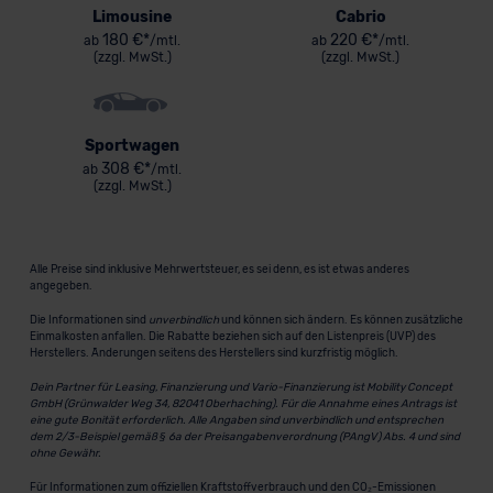
Limousine
Cabrio
180 €*
220 €*
ab
/mtl.
ab
/mtl.
(zzgl. MwSt.)
(zzgl. MwSt.)
Sportwagen
308 €*
ab
/mtl.
(zzgl. MwSt.)
Alle Preise sind inklusive Mehrwertsteuer, es sei denn, es ist etwas anderes
angegeben.
Die Informationen sind
unverbindlich
und können sich ändern. Es können zusätzliche
Einmalkosten anfallen. Die Rabatte beziehen sich auf den Listenpreis (UVP) des
Herstellers. Änderungen seitens des Herstellers sind kurzfristig möglich.
Dein Partner für Leasing, Finanzierung und Vario-Finanzierung ist Mobility Concept
GmbH (Grünwalder Weg 34, 82041 Oberhaching). Für die Annahme eines Antrags ist
eine gute Bonität erforderlich. Alle Angaben sind unverbindlich und entsprechen
dem 2/3-Beispiel gemäß § 6a der Preisangabenverordnung (PAngV) Abs. 4 und sind
ohne Gewähr.
Für Informationen zum offiziellen Kraftstoffverbrauch und den CO₂-Emissionen