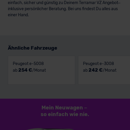
einfach, sicher und günstig zu Deinem Terramar VZ Angebot–
inklusive persönlicher Beratung. Bei uns findest Du alles aus
einer Hand.
Ähnliche Fahrzeuge
Peugeot e-5008
Peugeot e-3008
254 €
242 €
ab
/Monat
ab
/Monat
Mein Neuwagen
–
so einfach
wie nie.