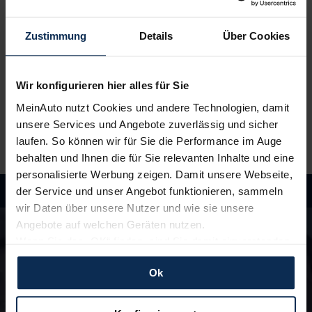
Ansprechpartner
. Alles klar? Bestelle deinen
Neuwagen, ganz einfach online.
Zustimmung
Details
Über Cookies
3.
Einfach losfahren
Wir liefern
deinen Neuwagen – auf Wunsch sogar
Wir konfigurieren hier alles für Sie
vor die Haustür
. Und auch während der Laufzeit
genießt du alle Vorteile von MeinAuto.de wie zum
MeinAuto nutzt Cookies und andere Technologien, damit
Beispiel
freie Werkstattwahl
und persönlichen
unsere Services und Angebote zuverlässig und sicher
Ansprechpartner.
laufen. So können wir für Sie die Performance im Auge
behalten und Ihnen die für Sie relevanten Inhalte und eine
personalisierte Werbung zeigen. Damit unsere Webseite,
der Service und unser Angebot funktionieren, sammeln
wir Daten über unsere Nutzer und wie sie unsere
Hast du Fragen?
Angebote auf welchen Geräten nutzen.
In unseren FAQ findest du Antworten rund um
Wenn Sie das „OK“ finden, sind Sie damit einverstanden
die Themen Fahrzeuge, Finanzierung und
und erlauben uns Cookies für unseren Service zu
Lieferzeiten
Ok
verwenden und diese Daten an Dritte weiterzugeben,
etwa an unsere Marketingpartner. Falls Sie dem nicht
zustimmen möchten, beschränken wir uns auf die
zu den FAQ