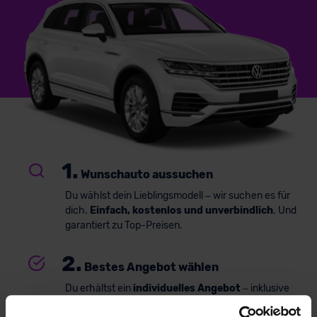
1.
Wunschauto aussuchen
Du wählst dein Lieblingsmodell – wir suchen es für
dich.
Einfach, kostenlos und unverbindlich
. Und
garantiert zu Top-Preisen.
2.
Bestes Angebot wählen
Du erhältst ein
individuelles Angebot
– inklusive
kompetenter Beratung und
persönlichem