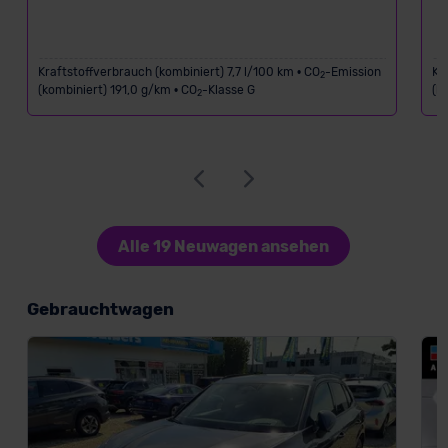
Kraftstoffverbrauch (kombiniert) 7,7 l/100 km • CO
-Emission
Kr
2
(kombiniert) 191,0 g/km • CO
-Klasse G
(k
2
Alle 19 Neuwagen ansehen
Gebrauchtwagen