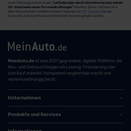
neuer Fahrzeuge kannst du den
"Leitfaden über den Kraftstoffverbrauch und die
CO₂-Emissionen neuer Personenkraftwagen"
einsehen. Dieser Leitfaden ist in
allen Verkaufsstellen erhältlich und kann kostenlos als
PDF-Download
bei der
Deutschen Automobil Treuhand GmbH (DAT) heruntergeladen werden.
MeinAuto.de
ist eine 2007 gegründete, digitale Plattform, die
Neu- und Gebrauchtwagen als Leasing, Finanzierung oder
zum Kauf anbietet, transparent vergleichbar macht und
markenunabhängig berät.
Unternehmen
Produkte und Services