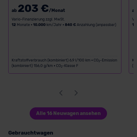
203 €
ab
/Monat
a
Vario-Finanzierung zzgl. MwSt.
Va
12
Monate •
10.000
km/Jahr •
840 €
Anzahlung (anpassbar)
12
Kraftstoffverbrauch (kombiniert) 6,9 l/100 km • CO
-Emission
Kr
2
(kombiniert) 156,0 g/km • CO
-Klasse F
(k
2
Alle 16 Neuwagen ansehen
Gebrauchtwagen