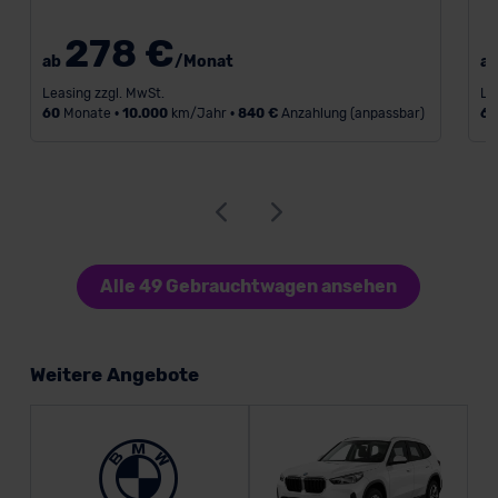
278 €
ab
/Monat
a
Leasing zzgl. MwSt.
Le
60
Monate •
10.000
km/Jahr •
840 €
Anzahlung (anpassbar)
6
Alle 49 Gebrauchtwagen ansehen
Weitere Angebote