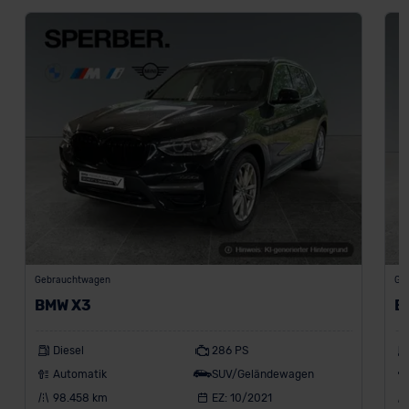
Gebrauchtwagen
Ge
BMW X3
B
Diesel
286 PS
Automatik
SUV/Geländewagen
98.458 km
EZ: 10/2021