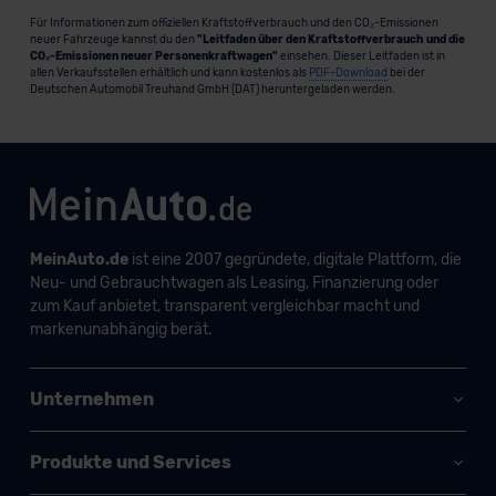
Für Informationen zum offiziellen Kraftstoffverbrauch und den CO₂-Emissionen
neuer Fahrzeuge kannst du den
"Leitfaden über den Kraftstoffverbrauch und die
CO₂-Emissionen neuer Personenkraftwagen"
einsehen. Dieser Leitfaden ist in
allen Verkaufsstellen erhältlich und kann kostenlos als
PDF-Download
bei der
Deutschen Automobil Treuhand GmbH (DAT) heruntergeladen werden.
MeinAuto.de
ist eine 2007 gegründete, digitale Plattform, die
Neu- und Gebrauchtwagen als Leasing, Finanzierung oder
zum Kauf anbietet, transparent vergleichbar macht und
markenunabhängig berät.
Unternehmen
Produkte und Services