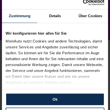
Zustimmung
Details
Über Cookies
Wir konfigurieren hier alles für Sie
MeinAuto nutzt Cookies und andere Technologien, damit
unsere Services und Angebote zuverlässig und sicher
laufen. So können wir für Sie die Performance im Auge
behalten und Ihnen die für Sie relevanten Inhalte und eine
1.
personalisierte Werbung zeigen. Damit unsere Webseite,
Wunschauto aussuchen
der Service und unser Angebot funktionieren, sammeln
Du wählst dein Lieblingsmodell – wir suchen es für
wir Daten über unsere Nutzer und wie sie unsere
dich.
Einfach, kostenlos und unverbindlich
. Und
Angebote auf welchen Geräten nutzen.
garantiert zu Top-Preisen.
Wenn Sie das „OK“ finden, sind Sie damit einverstanden
und erlauben uns Cookies für unseren Service zu
2.
Bestes Angebot wählen
Ok
verwenden und diese Daten an Dritte weiterzugeben,
etwa an unsere Marketingpartner. Falls Sie dem nicht
Du erhältst ein
individuelles Angebot
– inklusive