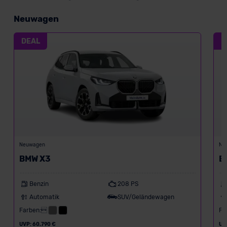
Neuwagen
DEAL
D
Neuwagen
Ne
BMW X3
B
Benzin
208 PS
Automatik
SUV/Geländewagen
Farben:
Fa
UVP: 60.790 €
UV