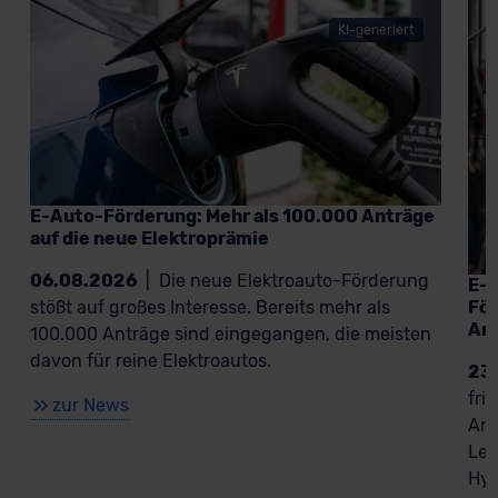
KI-generiert
E-Auto-Förderung: Mehr als 100.000 Anträge
auf die neue Elektroprämie
06.08.2026
|
Die neue Elektroauto-Förderung
E-A
För
stößt auf großes Interesse. Bereits mehr als
An
100.000 Anträge sind eingegangen, die meisten
davon für reine Elektroautos.
23
fri
zur News
Ant
Lea
Hyb