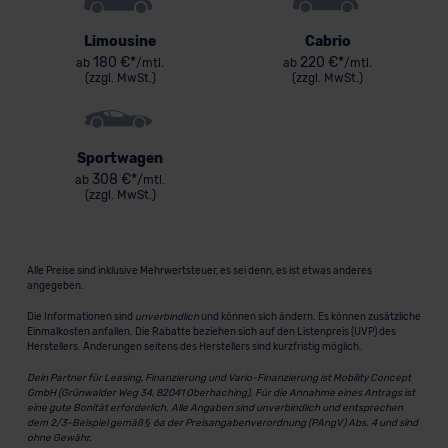
Limousine
Cabrio
180 €*
220 €*
ab
/mtl.
ab
/mtl.
(zzgl. MwSt.)
(zzgl. MwSt.)
Sportwagen
308 €*
ab
/mtl.
(zzgl. MwSt.)
Alle Preise sind inklusive Mehrwertsteuer, es sei denn, es ist etwas anderes
angegeben.
Die Informationen sind
unverbindlich
und können sich ändern. Es können zusätzliche
Einmalkosten anfallen. Die Rabatte beziehen sich auf den Listenpreis (UVP) des
Herstellers. Änderungen seitens des Herstellers sind kurzfristig möglich.
Dein Partner für Leasing, Finanzierung und Vario-Finanzierung ist Mobility Concept
GmbH (Grünwalder Weg 34, 82041 Oberhaching). Für die Annahme eines Antrags ist
eine gute Bonität erforderlich. Alle Angaben sind unverbindlich und entsprechen
dem 2/3-Beispiel gemäß § 6a der Preisangabenverordnung (PAngV) Abs. 4 und sind
ohne Gewähr.