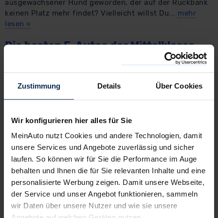
ausgewachsener Hund geworden, der auf der Rückbank
keinen Platz mehr findet? Vielleicht willst Du...
mehr
lesen
»
Die besten E-Autos der Mittelklasse
2026
​ Du bist auf der Suche nach einem Elektroauto aus der
Zustimmung
Details
Über Cookies
Mittelklasse? Dann bist Du bei MeinAuto genau richtig -
wir sind Dein Online Shop für Neuwagen und haben
bestimmt Deinen Wunsch Neuwagen im Angebot! Was
Wir konfigurieren hier alles für Sie
zeichnet Mittelklasseautos aus? meistens...
mehr lesen
»
MeinAuto nutzt Cookies und andere Technologien, damit
Neuwagen unter 30.000 Euro:
unsere Services und Angebote zuverlässig und sicher
Listenpreise und Angebote
laufen. So können wir für Sie die Performance im Auge
behalten und Ihnen die für Sie relevanten Inhalte und eine
​Du hast ein Budget von 30.000 Euro, das Du für Deinen
personalisierte Werbung zeigen. Damit unsere Webseite,
Neuwagen ausgeben kannst und willst? Dann findest Du
der Service und unser Angebot funktionieren, sammeln
mit Sicherheit einen passenden Neuwagen bei MeinAuto.
wir Daten über unsere Nutzer und wie sie unsere
Hitliste: Neuwagen unter 30.000 Euro Fahrzeug Link...
Angebote auf welchen Geräten nutzen.
mehr lesen
»