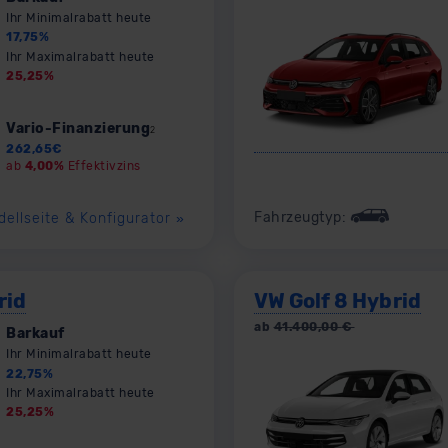
Ihr Minimalrabatt heute
17,75
%
Ihr Maximalrabatt heute
25,25
%
Vario-Finanzierung
2
262,65
€
ab
4,00%
Effektivzins
Fahrzeugtyp:
dellseite & Konfigurator
»
rid
VW Golf 8 Hybrid
ab
41.400,00
€
Barkauf
Ihr Minimalrabatt heute
22,75
%
Ihr Maximalrabatt heute
25,25
%