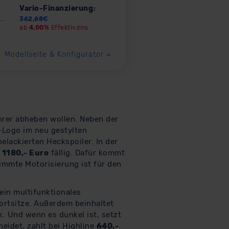
Vario-Finanzierung
2
362,68
€
ab
4,00%
Effektivzins
Modellseite & Konfigurator
»
fahrer abheben wollen. Neben der
-Logo im neu gestylten
elackierten Heckspoiler. In der
h
1180,- Euro
fällig. Dafür kommt
immte Motorisierung ist für den
 ein multifunktionales
ortsitze. Außerdem beinhaltet
k. Und wenn es dunkel ist, setzt
eidet, zahlt bei Highline
640,-