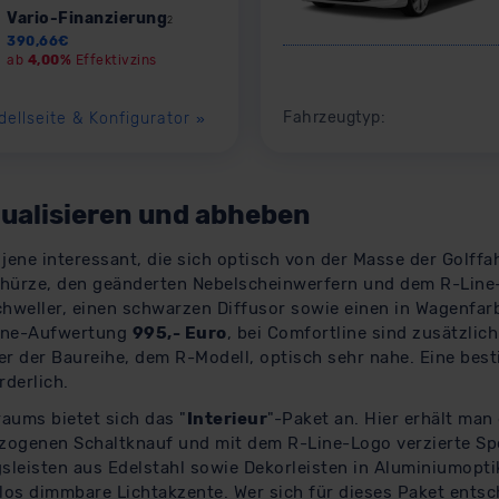
Vario-Finanzierung
2
390,66
€
ab
4,00%
Effektivzins
Fahrzeugtyp:
dellseite & Konfigurator
»
idualisieren und abheben
ll jene interessant, die sich optisch von der Masse der Golf
chürze, den geänderten Nebelscheinwerfern und dem R-Line
Schweller, einen schwarzen Diffusor sowie einen in Wagenfarb
Line-Aufwertung
995,- Euro
, bei Comfortline sind zusätzlic
er der Baureihe, dem R-Modell, optisch sehr nahe. Eine best
rderlich.
raums bietet sich das "
Interieur
"-Paket an. Hier erhält man
ezogenen Schaltknauf und mit dem R-Line-Logo verzierte Sp
sleisten aus Edelstahl sowie Dekorleisten in Aluminiumopti
os dimmbare Lichtakzente. Wer sich für dieses Paket entsch