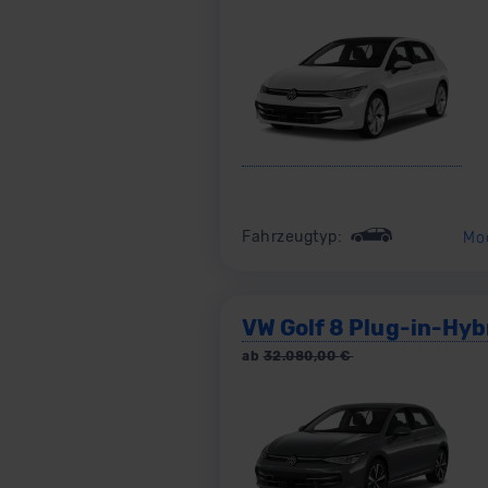
Fahrzeugtyp:
Mo
VW Golf 8 Plug-in-Hyb
ab
32.080,00
€