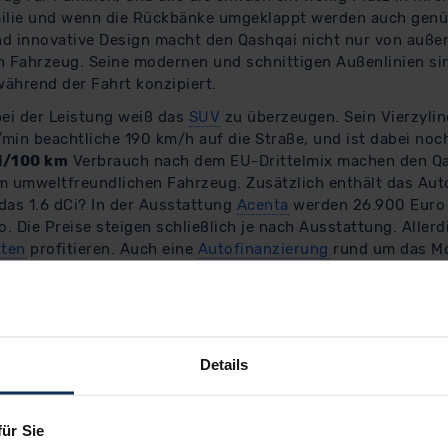
milie und wenn die Rückbänke umgeklappt werden auch genü
d innovative Design macht den Qashqai nicht nur von auße
n Fahrzeug. Seine modernen und schnittigen Außenlinien si
ährend der Fahrt konzipiert.
bei der Leistung weiß das
SUV
zu überzeugen. Sein Vierzylin
min beachtliche 190 km/h auf die Straße, und ist dabei noc
 l/100 km
Verbrauch nach dem EU-Drittelmix machen den Qa
m umweltfreundlichen Fahrzeug. Zusätzlich enthält das Aut
t das 1.6 dCi? In der Ausstattung
Acenta
werden 26.900 Euro f
o. Die Preise steigen schließlich je nach Ausstattung. Aller
ten
profitieren. Auch eine
Autofinanzierung
rund um das Mod
d als Neuwagen ein gutes Gefährt
r und als gebrauchter Wagen durch innovative Technik, lei
ign. Seine hohe Funktionalität, seine sehr guten Fähigkeite
Details
g steht machen dieses Auto zum perfekten Gefährt für die F
 nicht ohne Grund zu einem der beliebtesten gebrauchten 
fungskosten von unter 50.000 EUR eine interessante, und 
für Sie
 den modernen Autofahrer von heute.