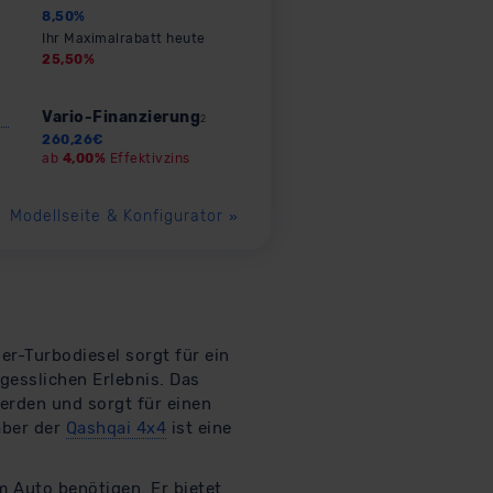
8,50
%
Ihr Maximalrabatt heute
25,50
%
Vario-Finanzierung
2
260,26
€
ab
4,00%
Effektivzins
Modellseite & Konfigurator
»
er-Turbodiesel sorgt für ein
gesslichen Erlebnis. Das
erden und sorgt für einen
aber der
Qashqai 4x4
ist eine
em Auto benötigen. Er bietet