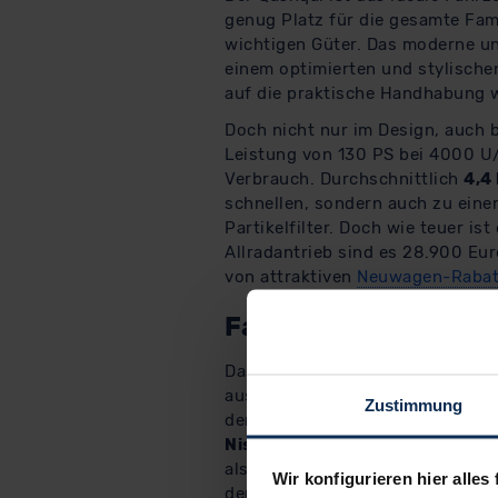
genug Platz für die gesamte Fa
wichtigen Güter. Das moderne un
einem optimierten und stylische
auf die praktische Handhabung w
Doch nicht nur im Design, auch 
Leistung von 130 PS bei 4000 U/
Verbrauch. Durchschnittlich
4,4
schnellen, sondern auch zu eine
Partikelfilter. Doch wie teuer is
Allradantrieb sind es 28.900 Eur
von attraktiven
Neuwagen-Rabat
Fazit: Gebraucht un
Das Fahrzeug überzeugt als neue
ausgefeiltes und optimiertes Des
Zustimmung
der viele Platz der zur Verfügun
Nissan Qashqai
gehört deswegen
als Neuwagen ist er mit Anschaf
Wir konfigurieren hier alles 
dennoch hochwertige Option für