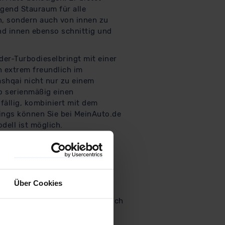
gend Stauraum für alle
n, sondern auch von innen zu
nd innen ebenso schnittig und
der-Turbodieselbringt mit einer
h extrem freundlich im
shqai nicht nur zu einem
o serienmäßig einen
ällig, kombiniert mit dem
dings können Sie bei MeinAuto.de
ell ist möglich.
stungsstarke Motoren und ein
n im Gelände und letztendlich
Über Cookies
amilie und das Business. Des
Wagen in Deutschland. Aber auch
vor allem kostengünstige und