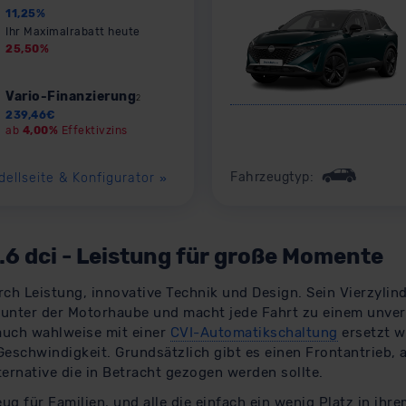
11,25
%
Ihr Maximalrabatt heute
25,50
%
Vario-Finanzierung
2
239,46
€
ab
4,00%
Effektivzins
Fahrzeugtyp:
dellseite & Konfigurator
»
.6 dci - Leistung für große Momente
ch Leistung, innovative Technik und Design. Sein Vierzylind
t
unter der Motorhaube und macht jede Fahrt zu einem unver
auch wahlweise mit einer
CVI-Automatikschaltung
ersetzt w
Geschwindigkeit. Grundsätzlich gibt es einen Frontantrieb, 
ernative die in Betracht gezogen werden sollte.
ug für Familien, und alle die einfach ein wenig Platz in ihr