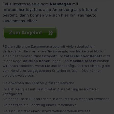
beabsichtigen nicht, diese Daten an Empfänger außerhalb
Falls Interesse an einem
Neuwagen
mit
der EU zu übermitteln oder dort verarbeiten zu lassen.
Infotainmentsystem, also Anbindung ans Internet,
besteht, dann können Sie sich hier Ihr Traumauto
Soweit eine Übermittlung in ein Land außerhalb der EU
zusammenstellen:
erfolgt, erfolgt dies ausschließlich auf der Grundlage eines
Angemessenheitsbeschlusses der EU-Kommission (Art.
45 Abs. 1 DSGVO), von Standarddatenschutzklauseln
(Art. 46 Abs. 2 lit. c DSGVO) oder wenn Sie hierzu Ihre
Einwilligung freiwillig erteilen. Nähere Informationen zu
1
Durch die enge Zusammenarbeit mit vielen deutschen
Vertragshändlern erhalten Sie abhängig von Marke und Modell
den bestehenden Datenschutzklauseln können Sie über
einen bestimmten Mindestrabatt. Ihr
tatsächlicher Rabatt
wird
den Kontakt zu unserem Datenschutzbeauftragten unter
in der Regel
deutlich höher
liegen. Den
Maximalrabatt
können
datenschutz@meinauto.de anfordern.
wir Ihnen anbieten, wenn Sie und Ihr konfiguriertes Fahrzeug die
vom Hersteller vorgegebenen Kriterien erfüllen. Dies können
beispielsweise sein:
Datenschutzerklärung
|
Impressum
Sie erwerben das Fahrzeug für Ihr Gewerbe
Ihr Fahrzeug ist mit bestimmten Ausstattungsmerkmalen
konfiguriert
Sie haben Ihren Führerschein in den letzte 24 Monaten erworben
Sie besitzen ein Fahrzeug einer Fremdmarke
Sie sind Besitzer eines Schwerbehindertenausweises