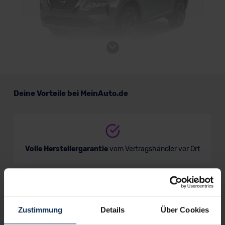
Nissan X-Trail
Deine Vorteile bei MeinAuto.de
SUV/Geländewagen
Verkauf startet in Kürze
Volle Herstellergarantie
vom Vertragshändler vor Ort
Nur deutsche Neuwagen,
keine EU-Reimporte
Zustimmung
Details
Über Cookies