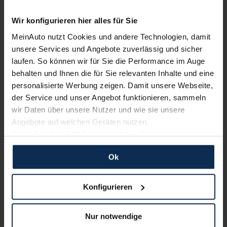
Wir konfigurieren hier alles für Sie
Alle Zahlungsarten:
Barkauf, Finanzierung, Leasing
MeinAuto nutzt Cookies und andere Technologien, damit
unsere Services und Angebote zuverlässig und sicher
laufen. So können wir für Sie die Performance im Auge
behalten und Ihnen die für Sie relevanten Inhalte und eine
personalisierte Werbung zeigen. Damit unsere Webseite,
Keine Kosten:
Unser Service ist für dich 100%
der Service und unser Angebot funktionieren, sammeln
kostenfrei
wir Daten über unsere Nutzer und wie sie unsere
Angebote auf welchen Geräten nutzen.
Wenn Sie das „OK“ finden, sind Sie damit einverstanden
und erlauben uns Cookies für unseren Service zu
Wir sind stolz auf eine hohe
Ok
verwenden und diese Daten an Dritte weiterzugeben,
Kundenzufriedenheit!
etwa an unsere Marketingpartner. Falls Sie dem nicht
zustimmen möchten, beschränken wir uns auf die
Konfigurieren
MeinAuto.de hat langjährige Erfahrungen auf dem
wesentlichen Cookies. Leider können wir unsere Inhalte
Neuwagenmarkt in Deutschland. Unsere Kunden haben
dann nicht auf Sie zuschneiden und Sie somit nicht
dadurch ihr Wunschauto zum Top-Rabatt erhalten und
Nur notwendige
perfekt auf dem Weg zu Ihrem Neuwagen unterstützen.
bewerten unsere Arbeit positiv.