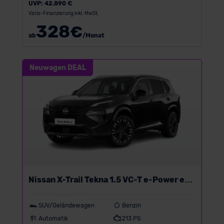
UVP:
42.890 €
Vario-Finanzierung inkl. MwSt.
328
€
ab
/Monat
Neuwagen DEAL
Nissan X-Trail Tekna 1.5 VC-T e-Power e-
4ORCE
SUV/Geländewagen
Benzin
Automatik
213 PS