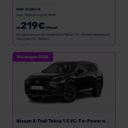
UVP:
57.057 €
Vario-Finanzierung inkl. MwSt.
219
€
ab
/Monat
Energieverbrauch (kombiniert) 6,2 l/100 km, CO₂-Emission (kombiniert)
141,0 g/km, CO₂-Klasse E
Neuwagen DEAL
Nissan X-Trail Tekna 1.5 VC-T e-Power e-
4ORCE