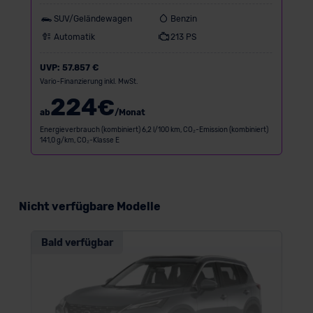
SUV/Geländewagen
Benzin
Automatik
213 PS
UVP:
57.857 €
Vario-Finanzierung inkl. MwSt.
224
€
ab
/Monat
Energieverbrauch (kombiniert) 6,2 l/100 km, CO₂-Emission (kombiniert)
141,0 g/km, CO₂-Klasse E
Nicht verfügbare Modelle
Bald verfügbar