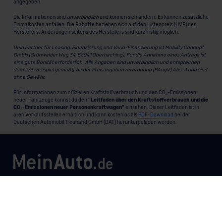
angegeben.
Die Informationen sind
unverbindlich
und können sich ändern. Es können zusätzliche
Einmalkosten anfallen. Die Rabatte beziehen sich auf den Listenpreis (UVP) des
Herstellers. Änderungen seitens des Herstellers sind kurzfristig möglich.
Dein Partner für Leasing, Finanzierung und Vario-Finanzierung ist Mobility Concept
GmbH (Grünwalder Weg 34, 82041 Oberhaching). Für die Annahme eines Antrags ist
eine gute Bonität erforderlich. Alle Angaben sind unverbindlich und entsprechen
dem 2/3-Beispiel gemäß § 6a der Preisangabenverordnung (PAngV) Abs. 4 und sind
ohne Gewähr.
Für Informationen zum offiziellen Kraftstoffverbrauch und den CO₂-Emissionen
neuer Fahrzeuge kannst du den
"Leitfaden über den Kraftstoffverbrauch und die
CO₂-Emissionen neuer Personenkraftwagen"
einsehen. Dieser Leitfaden ist in
allen Verkaufsstellen erhältlich und kann kostenlos als
PDF-Download
bei der
Deutschen Automobil Treuhand GmbH (DAT) heruntergeladen werden.
MeinAuto.de
ist eine 2007 gegründete, digitale Plattform, die
Neu- und Gebrauchtwagen als Leasing, Finanzierung oder
zum Kauf anbietet, transparent vergleichbar macht und
markenunabhängig berät.