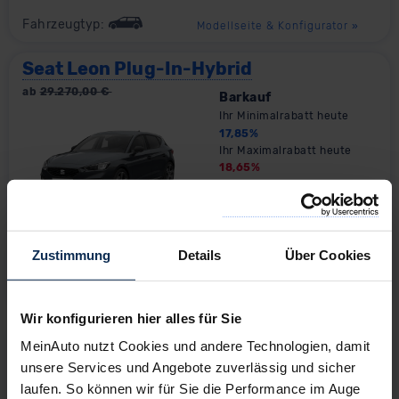
Fahrzeugtyp:
Modellseite & Konfigurator
»
Seat Leon Plug-In-Hybrid
ab
29.270,00
€
Barkauf
Ihr Minimalrabatt heute
17,85
%
Ihr Maximalrabatt heute
18,65
%
Vario-Finanzierung
2
355,00
€
ab
4,00%
Effektivzins
Zustimmung
Details
Über Cookies
Fahrzeugtyp:
Modellseite & Konfigurator
»
Wir konfigurieren hier alles für Sie
Seat Arona
MeinAuto nutzt Cookies und andere Technologien, damit
ab
24.440,01
€
Barkauf
unsere Services und Angebote zuverlässig und sicher
Ihr Minimalrabatt heute
laufen. So können wir für Sie die Performance im Auge