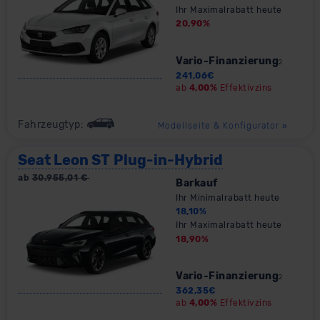
Ihr Maximalrabatt heute
20,90
%
Vario-Finanzierung
2
241,06
€
ab
4,00%
Effektivzins
Fahrzeugtyp:
Modellseite & Konfigurator
»
Seat Leon ST Plug-in-Hybrid
ab
30.955,01
€
Barkauf
Ihr Minimalrabatt heute
18,10
%
Ihr Maximalrabatt heute
18,90
%
Vario-Finanzierung
2
362,35
€
ab
4,00%
Effektivzins