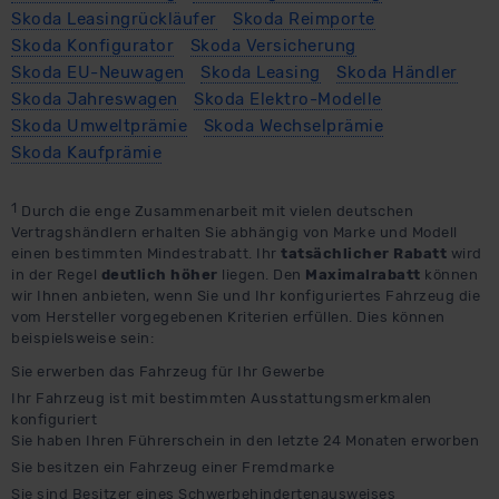
Skoda Leasingrückläufer
Skoda Reimporte
außerhalb der EU zu übermitteln oder dort verarbeiten zu
Skoda Konfigurator
Skoda Versicherung
lassen. Soweit eine Übermittlung in ein Land außerhalb
Skoda EU-Neuwagen
Skoda Leasing
Skoda Händler
der EU erfolgt, erfolgt dies ausschließlich auf der
Skoda Jahreswagen
Skoda Elektro-Modelle
Grundlage eines Angemessenheitsbeschlusses der EU-
Skoda Umweltprämie
Skoda Wechselprämie
Kommission (Art. 45 Abs. 1 DSGVO), von
Skoda Kaufprämie
Standarddatenschutzklauseln (Art. 46 Abs. 2 lit. c
DSGVO) oder wenn Sie hierzu Ihre Einwilligung freiwillig
erteilen. Nähere Informationen zu den bestehenden
1
Durch die enge Zusammenarbeit mit vielen deutschen
Vertragshändlern erhalten Sie abhängig von Marke und Modell
Datenschutzklauseln können Sie über den Kontakt zu
einen bestimmten Mindestrabatt. Ihr
tatsächlicher Rabatt
wird
unserem Datenschutzbeauftragten unter
in der Regel
deutlich höher
liegen. Den
Maximalrabatt
können
datenschutz@meinauto.de anfordern.
wir Ihnen anbieten, wenn Sie und Ihr konfiguriertes Fahrzeug die
vom Hersteller vorgegebenen Kriterien erfüllen. Dies können
beispielsweise sein:
Datenschutzerklärung
|
Impressum
Sie erwerben das Fahrzeug für Ihr Gewerbe
Ihr Fahrzeug ist mit bestimmten Ausstattungsmerkmalen
konfiguriert
Sie haben Ihren Führerschein in den letzte 24 Monaten erworben
Sie besitzen ein Fahrzeug einer Fremdmarke
Sie sind Besitzer eines Schwerbehindertenausweises