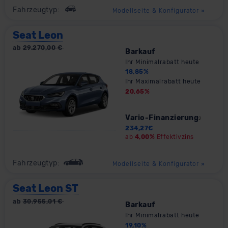
Fahrzeugtyp:
Modellseite & Konfigurator
»
Seat Leon
ab
29.270,00
€
Barkauf
Ihr Minimalrabatt heute
18,85
%
Ihr Maximalrabatt heute
20,65
%
Vario-Finanzierung
2
234,27
€
ab
4,00%
Effektivzins
Fahrzeugtyp:
Modellseite & Konfigurator
»
Seat Leon ST
ab
30.955,01
€
Barkauf
Ihr Minimalrabatt heute
19,10
%