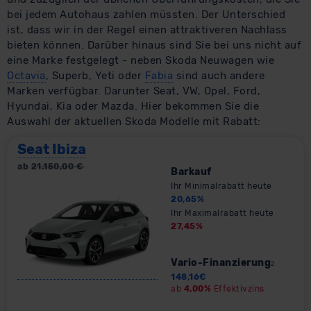
bei jedem Autohaus zahlen müssten. Der Unterschied
ist, dass wir in der Regel einen attraktiveren Nachlass
bieten können. Darüber hinaus sind Sie bei uns nicht auf
eine Marke festgelegt - neben Skoda Neuwagen wie
Octavia
, Superb, Yeti oder
Fabia
sind auch andere
Marken verfügbar. Darunter Seat, VW, Opel, Ford,
Hyundai, Kia oder Mazda. Hier bekommen Sie die
Auswahl der aktuellen Skoda Modelle mit Rabatt:
Seat Ibiza
ab
21.150,00
€
Barkauf
Ihr Minimalrabatt heute
20,65
%
Ihr Maximalrabatt heute
27,45
%
Vario-Finanzierung
2
148,16
€
ab
4,00%
Effektivzins