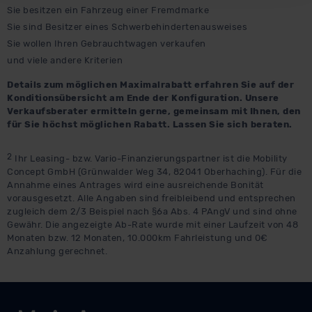
Sie besitzen ein Fahrzeug einer Fremdmarke
beabsichtigen nicht, diese Daten an Empfänger
Sie sind Besitzer eines Schwerbehindertenausweises
außerhalb der EU zu übermitteln oder dort verarbeiten zu
Sie wollen Ihren Gebrauchtwagen verkaufen
lassen. Soweit eine Übermittlung in ein Land außerhalb
und viele andere Kriterien
der EU erfolgt, erfolgt dies ausschließlich auf der
Grundlage eines Angemessenheitsbeschlusses der EU-
Details zum möglichen Maximalrabatt erfahren Sie auf der
Kommission (Art. 45 Abs. 1 DSGVO), von
Konditionsübersicht am Ende der Konfiguration. Unsere
Verkaufsberater ermitteln gerne, gemeinsam mit Ihnen, den
Standarddatenschutzklauseln (Art. 46 Abs. 2 lit. c
für Sie höchst möglichen Rabatt. Lassen Sie sich beraten.
DSGVO) oder wenn Sie hierzu Ihre Einwilligung freiwillig
erteilen. Nähere Informationen zu den bestehenden
2
Ihr Leasing- bzw. Vario-Finanzierungspartner ist die Mobility
Datenschutzklauseln können Sie über den Kontakt zu
Concept GmbH (Grünwalder Weg 34, 82041 Oberhaching). Für die
unserem Datenschutzbeauftragten unter
Annahme eines Antrages wird eine ausreichende Bonität
datenschutz@meinauto.de anfordern.
vorausgesetzt. Alle Angaben sind freibleibend und entsprechen
zugleich dem 2/3 Beispiel nach §6a Abs. 4 PAngV und sind ohne
Gewähr. Die angezeigte Ab-Rate wurde mit einer Laufzeit von 48
Datenschutzerklärung
|
Impressum
Monaten bzw. 12 Monaten, 10.000km Fahrleistung und 0€
Anzahlung gerechnet.