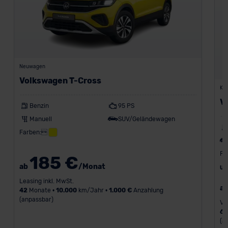
Neuwagen
Volkswagen T-Cross
Kon
V
Benzin
95 PS
Manuell
SUV/Geländewagen
Farben:
Fa
185 €
ab
/Monat
UV
Leasing inkl. MwSt.
a
42
Monate •
10.000
km/Jahr •
1.000 €
Anzahlung
(anpassbar)
Va
6
(a