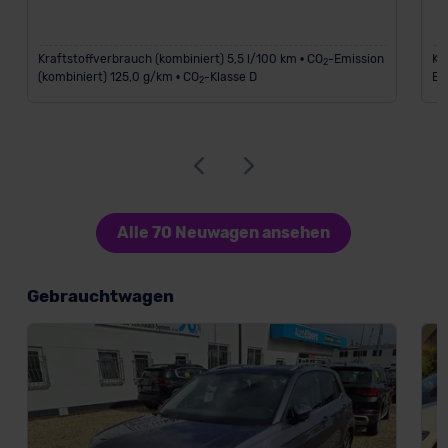
Kraftstoffverbrauch (kombiniert) 5,5 l/100 km • CO
-Emission
Kr
2
(kombiniert) 125,0 g/km • CO
-Klasse D
Em
2
Alle 70 Neuwagen ansehen
Gebrauchtwagen