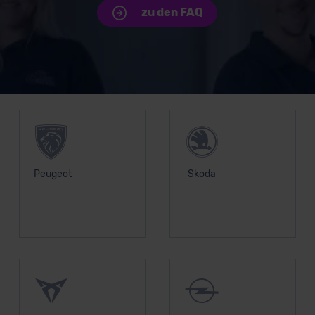
zu den FAQ
lassen. Soweit eine Übermittlung in ein Land außerhalb
der EU erfolgt, erfolgt dies ausschließlich auf der
Grundlage eines Angemessenheitsbeschlusses der EU-
Kommission (Art. 45 Abs. 1 DSGVO), von
Standarddatenschutzklauseln (Art. 46 Abs. 2 lit. c
Unsere Top Marken
DSGVO) oder wenn Sie hierzu Ihre Einwilligung freiwillig
erteilen. Nähere Informationen zu den bestehenden
Datenschutzklauseln können Sie über den Kontakt zu
unserem Datenschutzbeauftragten unter
datenschutz@meinauto.de anfordern.
Peugeot
Skoda
Datenschutzerklärung
|
Impressum