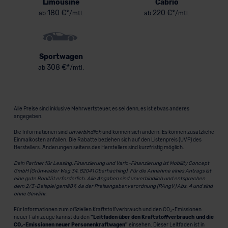
Limousine
Cabrio
180 €*
220 €*
ab
/mtl.
ab
/mtl.
Sportwagen
308 €*
ab
/mtl.
Alle Preise sind inklusive Mehrwertsteuer, es sei denn, es ist etwas anderes
angegeben.
Die Informationen sind
unverbindlich
und können sich ändern. Es können zusätzliche
Einmalkosten anfallen. Die Rabatte beziehen sich auf den Listenpreis (UVP) des
Herstellers. Änderungen seitens des Herstellers sind kurzfristig möglich.
Dein Partner für Leasing, Finanzierung und Vario-Finanzierung ist Mobility Concept
GmbH (Grünwalder Weg 34, 82041 Oberhaching). Für die Annahme eines Antrags ist
eine gute Bonität erforderlich. Alle Angaben sind unverbindlich und entsprechen
dem 2/3-Beispiel gemäß § 6a der Preisangabenverordnung (PAngV) Abs. 4 und sind
ohne Gewähr.
Für Informationen zum offiziellen Kraftstoffverbrauch und den CO₂-Emissionen
neuer Fahrzeuge kannst du den
"Leitfaden über den Kraftstoffverbrauch und die
CO₂-Emissionen neuer Personenkraftwagen"
einsehen. Dieser Leitfaden ist in