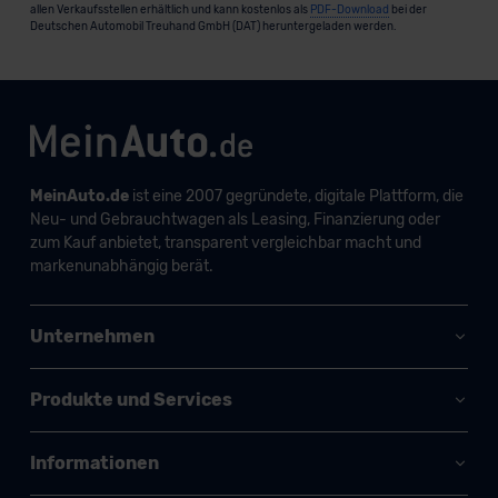
allen Verkaufsstellen erhältlich und kann kostenlos als
PDF-Download
bei der
Deutschen Automobil Treuhand GmbH (DAT) heruntergeladen werden.
MeinAuto.de
ist eine 2007 gegründete, digitale Plattform, die
Neu- und Gebrauchtwagen als Leasing, Finanzierung oder
zum Kauf anbietet, transparent vergleichbar macht und
markenunabhängig berät.
Unternehmen
Produkte und Services
Informationen