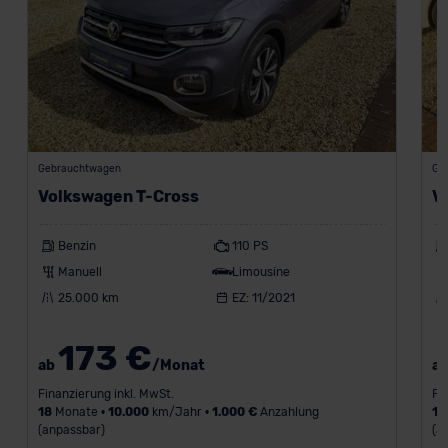
Gebrauchtwagen
Ge
Volkswagen T-Cross
V
Benzin
110 PS
Manuell
Limousine
25.000 km
EZ: 11/2021
173 €
ab
/Monat
a
Finanzierung inkl. MwSt.
Fi
18
Monate •
10.000
km/Jahr •
1.000 €
Anzahlung
18
(anpassbar)
(a