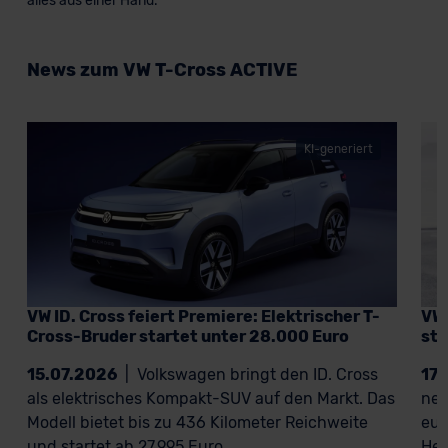
alles aus einer Hand.
News zum VW T-Cross ACTIVE
KI-generiert
VW ID. Cross feiert Premiere: Elektrischer T-
VW 
Cross-Bruder startet unter 28.000 Euro
sta
15.07.2026
|
Volkswagen bringt den ID. Cross
17
als elektrisches Kompakt-SUV auf den Markt. Das
neu
Modell bietet bis zu 436 Kilometer Reichweite
eur
und startet ab 27.995 Euro.
Her