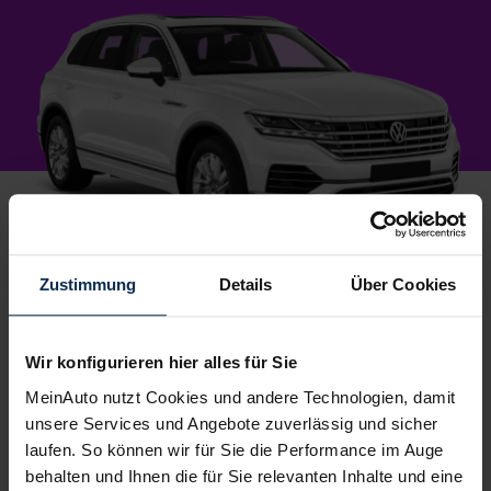
1.
Zustimmung
Details
Über Cookies
Wunschauto aussuchen
Du wählst dein Lieblingsmodell – wir suchen es für
dich.
Einfach, kostenlos und unverbindlich
. Und
Wir konfigurieren hier alles für Sie
garantiert zu Top-Preisen.
MeinAuto nutzt Cookies und andere Technologien, damit
2.
unsere Services und Angebote zuverlässig und sicher
Bestes Angebot wählen
laufen. So können wir für Sie die Performance im Auge
Du erhältst ein
individuelles Angebot
– inklusive
behalten und Ihnen die für Sie relevanten Inhalte und eine
kompetenter Beratung und
persönlichem