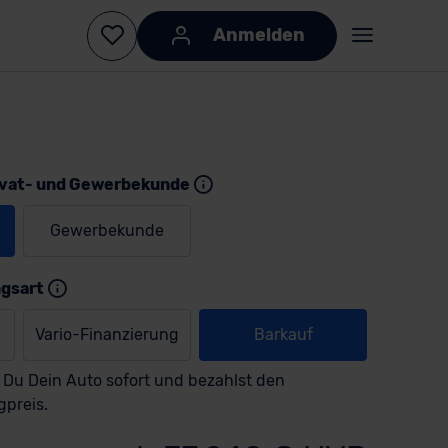
Anmelden
ivat- und Gewerbekunde
Gewerbekunde
KI-generiert
KI-
generiert
ngsart
Vario-Finanzierung
Barkauf
 Du Dein Auto sofort und bezahlst den
gpreis.