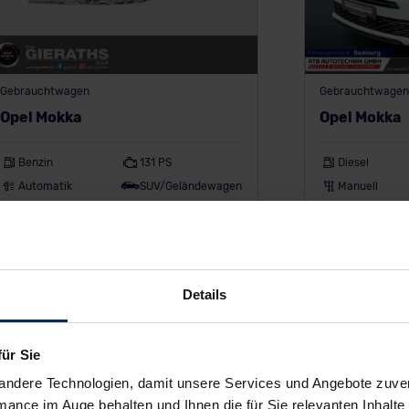
Gebrauchtwagen
Gebrauchtwagen
Opel Mokka
Opel Mokka
Benzin
131 PS
Diesel
Automatik
SUV/Geländewagen
Manuell
49.575 km
EZ: 06/2022
33.350 km
181 €
184 
ab
/Monat
ab
Details
Leasing inkl. MwSt.
Leasing inkl. MwS
60
Monate •
10.000
km/Jahr •
1.000 €
60
Monate •
10.
Anzahlung (anpassbar)
Anzahlung (anpas
für Sie
andere Technologien, damit unsere Services und Angebote zuverl
mance im Auge behalten und Ihnen die für Sie relevanten Inhalte 