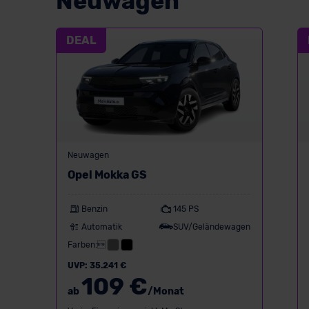
Neuwagen
DEAL
Neuwagen
Opel Mokka GS
Benzin
145 PS
Automatik
SUV/Geländewagen
Farben:
UVP: 35.241 €
109 €
ab
/Monat