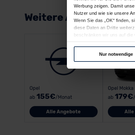
Werbung zeigen. Damit unser
Nutzer und wie sie unsere A
Weitere Angebote
Wenn Sie das „OK“ finden, s
diese Daten an Dritte weite
beschränken wir uns auf die 
Sie somit nicht perfekt auf
oder widerrufen.
Nur notwendige
Für alle beschriebenen Techno
nicht, diese Daten an Empfän
Übermittlung in ein Land auße
Angemessenheitsbeschlusses
Opel
Opel Mokka
Abs. 2 lit. c DSGVO) oder wen
155€
179€
ab
/Monat
ab
Datenschutzklauseln können
anfordern.
Alle Angebote
All
Datenschutzerklärung
|
Im