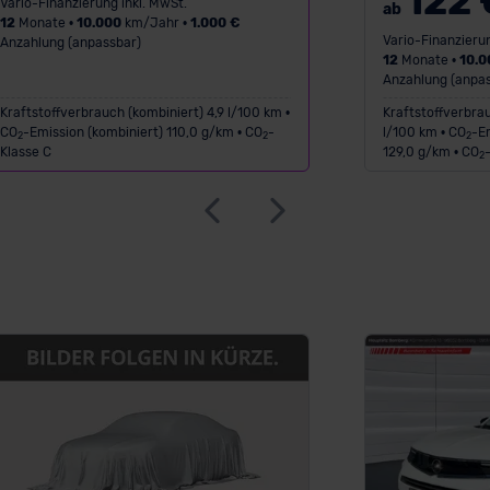
122 
Vario-Finanzierung inkl. MwSt.
ab
12
Monate •
10.000
km/Jahr •
1.000 €
Vario-Finanzierun
Anzahlung (anpassbar)
12
Monate •
10.0
Anzahlung (anpas
Kraftstoffverbrauch (kombiniert) 4,9 l/100 km •
Kraftstoffverbrau
CO
-Emission (kombiniert) 110,0 g/km • CO
-
l/100 km • CO
-Em
2
2
2
Klasse C
129,0 g/km • CO
2