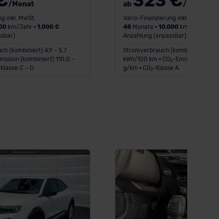
€
323 €
/Monat
ab
/Monat
g inkl. MwSt.
Vario-Finanzierung inkl. MwSt.
00
km/Jahr •
1.000 €
48
Monate •
10.000
km/Jahr •
1.0
sbar)
Anzahlung (anpassbar)
ch (kombiniert) 4,9 – 5,7
Stromverbrauch (kombiniert) 15,6 
ission (kombiniert) 110,0 –
kWh/100 km • CO
-Emission (kombi
2
-Klasse C – D
g/km • CO
-Klasse A
2