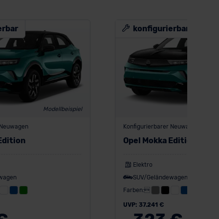
erbar
konfigurierbar
Modellbeispiel
M
r Neuwagen
Konfigurierbarer Neuwagen
Edition
Opel Mokka Edition
Elektro
wagen
SUV/Geländewagen
Farben:
UVP: 37.241 €