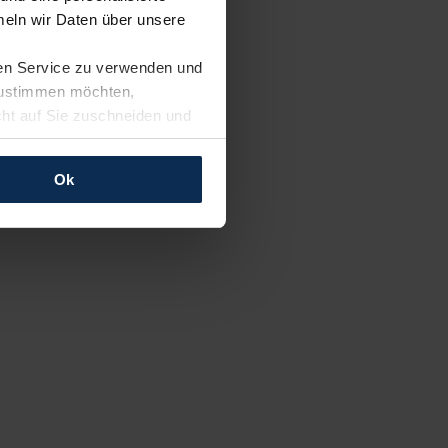
eln wir Daten über unsere
ren Service zu verwenden und
 zustimmen möchten,
cht auf Sie zuschneiden und
llungen jederzeit anpassen
Ok
rfolgen: Wir beabsichtigen
ssen. Soweit eine
age eines
nschutzklauseln (Art. 46
mationen zu den bestehenden
ter datenschutz@meinauto.de