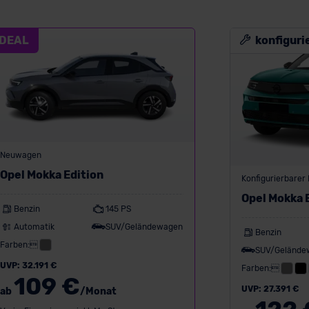
DEAL
konfiguri
Neuwagen
Opel Mokka Edition
Konfigurierbare
Opel Mokka 
Benzin
145 PS
Automatik
SUV/Geländewagen
Benzin
Farben:
SUV/Gelände
UVP: 32.191 €
Farben:
109 €
UVP: 27.391 €
ab
/Monat