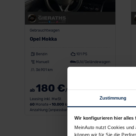
Gebrauchtwagen
Opel Mokka
Benzin
101 PS
Manuell
SUV/Geländewagen
36.901 km
EZ: 08/2023
180 €
ab
/Monat
Zustimmung
Leasing inkl. MwSt.
60
Monate •
10.000
km/Jahr •
1.000 €
Anzahlung (anpassbar)
Wir konfigurieren hier alles 
MeinAuto nutzt Cookies und 
können wir für Sie die Perfor