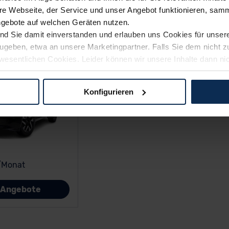
e Webseite, der Service und unser Angebot funktionieren, samm
ngebote auf welchen Geräten nutzen.
ind Sie damit einverstanden und erlauben uns Cookies für unse
rzugeben, etwa an unsere Marketingpartner. Falls Sie dem nicht
wesentlichen Cookies. Leider können wir unsere Inhalte dann ni
 dem Weg zu Ihrem Neuwagen unterstützen. Sie können die Einste
Konfigurieren
logien und Cookies gilt – soweit keine detaillierteren Angaben e
ger außerhalb der EU zu übermitteln oder dort verarbeiten zu la
rhalb der EU erfolgt, erfolgt dies ausschließlich auf der Grundl
 der EU-Kommission (Art. 45 Abs. 1 DSGVO), von Standarddate
n Sie hierzu Ihre Einwilligung freiwillig erteilen. Nähere Infor
/Monat
 Sie über den Kontakt zu unserem Datenschutzbeauftragten un
e Angebote
pressum