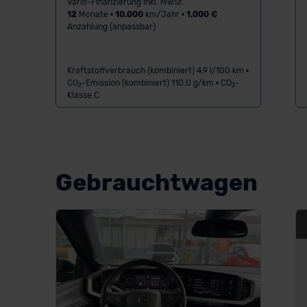
Vario-Finanzierung inkl. MwSt.
12
Monate •
10.000
km/Jahr •
1.000 €
Anzahlung (anpassbar)
Kraftstoffverbrauch (kombiniert) 4,9 l/100 km •
CO
-Emission (kombiniert) 110,0 g/km • CO
-
2
2
Klasse C
Gebrauchtwagen