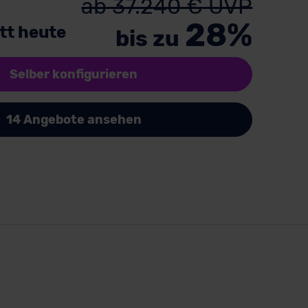
ab 37.240 € UVP
28%
tt heute
bis zu
Selber konfigurieren
14 Angebote ansehen