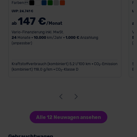
Farben:
Fa
UVP: 24.741 €
UV
147 €
ab
/Monat
a
Vario-Finanzierung inkl. MwSt.
Va
24
Monate •
10.000
km/Jahr •
1.000 €
Anzahlung
5
(anpassbar)
(a
Kraftstoffverbrauch (kombiniert) 5,2 l/100 km • CO
-Emission
St
2
(kombiniert) 118,0 g/km • CO
-Klasse D
Em
2
Alle 12 Neuwagen ansehen
Gebrauchtwagen