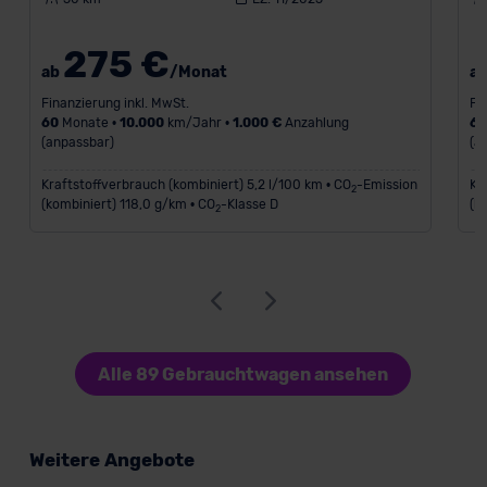
275 €
ab
/Monat
a
Finanzierung inkl. MwSt.
Fi
60
Monate •
10.000
km/Jahr •
1.000 €
Anzahlung
6
(anpassbar)
(a
Kraftstoffverbrauch (kombiniert) 5,2 l/100 km • CO
-Emission
Kr
2
(kombiniert) 118,0 g/km • CO
-Klasse D
(k
2
Alle 89 Gebrauchtwagen ansehen
Weitere Angebote