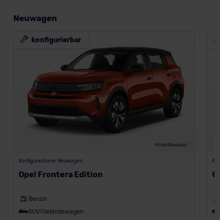
Neuwagen
konfigurierbar
Modellbeispiel
Konfigurierbarer Neuwagen
Kon
Opel Frontera Edition
O
Benzin
SUV/Geländewagen