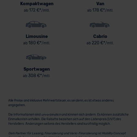
Kompaktwagen
Van
172 €*
178 €*
ab
/mtl.
ab
/mtl.
Limousine
Cabrio
180 €*
220 €*
ab
/mtl.
ab
/mtl.
Sportwagen
308 €*
ab
/mtl.
Alle Preise sind inklusive Mehrwertsteuer, es sei denn, es ist etwas anderes
angegeben.
Die Informationen sind
unverbindlich
und können sich ändern. Es können zusätzliche
Einmalkosten anfallen. Die Rabatte beziehen sich auf den Listenpreis (UVP) des
Herstellers. Änderungen seitens des Herstellers sind kurzfristig möglich.
Dein Partner für Leasing, Finanzierung und Vario-Finanzierung ist Mobility Concept