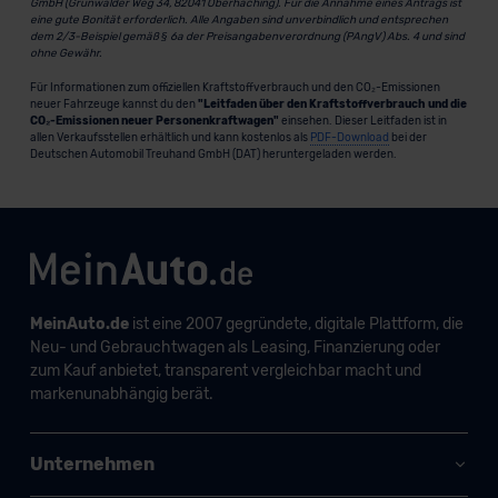
GmbH (Grünwalder Weg 34, 82041 Oberhaching). Für die Annahme eines Antrags ist
eine gute Bonität erforderlich. Alle Angaben sind unverbindlich und entsprechen
dem 2/3-Beispiel gemäß § 6a der Preisangabenverordnung (PAngV) Abs. 4 und sind
ohne Gewähr.
Für Informationen zum offiziellen Kraftstoffverbrauch und den CO₂-Emissionen
neuer Fahrzeuge kannst du den
"Leitfaden über den Kraftstoffverbrauch und die
CO₂-Emissionen neuer Personenkraftwagen"
einsehen. Dieser Leitfaden ist in
allen Verkaufsstellen erhältlich und kann kostenlos als
PDF-Download
bei der
Deutschen Automobil Treuhand GmbH (DAT) heruntergeladen werden.
MeinAuto.de
ist eine 2007 gegründete, digitale Plattform, die
Neu- und Gebrauchtwagen als Leasing, Finanzierung oder
zum Kauf anbietet, transparent vergleichbar macht und
markenunabhängig berät.
Unternehmen