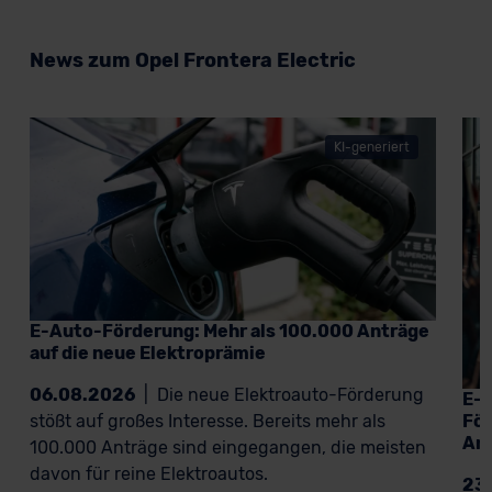
News zum Opel Frontera Electric
KI-generiert
E-Auto-Förderung: Mehr als 100.000 Anträge
auf die neue Elektroprämie
06.08.2026
|
Die neue Elektroauto-Förderung
E-A
För
stößt auf großes Interesse. Bereits mehr als
An
100.000 Anträge sind eingegangen, die meisten
davon für reine Elektroautos.
23