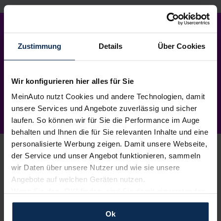
Mein Neuwagen
–
so einfach
wie nie.
Zustimmung
Details
Über Cookies
Wir konfigurieren hier alles für Sie
MeinAuto nutzt Cookies und andere Technologien, damit
unsere Services und Angebote zuverlässig und sicher
laufen. So können wir für Sie die Performance im Auge
behalten und Ihnen die für Sie relevanten Inhalte und eine
personalisierte Werbung zeigen. Damit unsere Webseite,
der Service und unser Angebot funktionieren, sammeln
wir Daten über unsere Nutzer und wie sie unsere
Angebote auf welchen Geräten nutzen.
1.
Wunschauto aussuchen
Wenn Sie das „OK“ finden, sind Sie damit einverstanden
Du wählst dein Lieblingsmodell – wir suchen es für
und erlauben uns Cookies für unseren Service zu
dich.
Einfach, kostenlos und unverbindlich
. Und
Ok
verwenden und diese Daten an Dritte weiterzugeben,