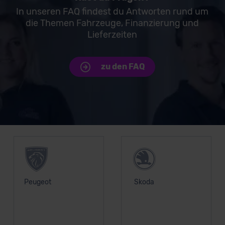
Datenschutzklauseln können Sie über den Kontakt zu
In unseren FAQ findest du Antworten rund um
die Themen Fahrzeuge, Finanzierung und
unserem Datenschutzbeauftragten unter
Lieferzeiten
datenschutz@meinauto.de anfordern.
Datenschutzerklärung
|
Impressum
zu den FAQ
Unsere Top Marken
Peugeot
Skoda