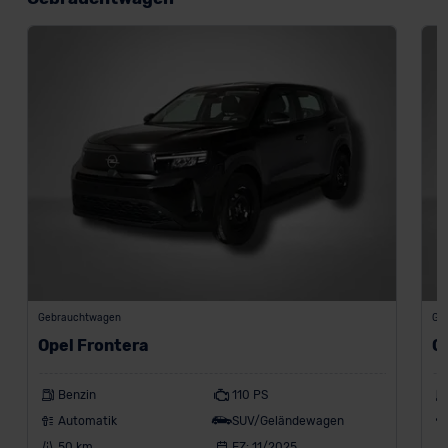
Gebrauchtwagen
Ge
Opel Frontera
O
Benzin
110 PS
Automatik
SUV/Geländewagen
50 km
EZ: 11/2025