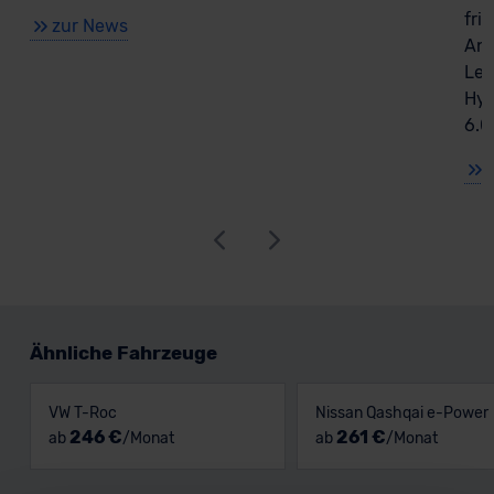
fri
zur News
Ant
Lea
Hyb
6.0
Ähnliche Fahrzeuge
VW T-Roc
Nissan Qashqai e-Power
246 €
261 €
ab
/Monat
ab
/Monat