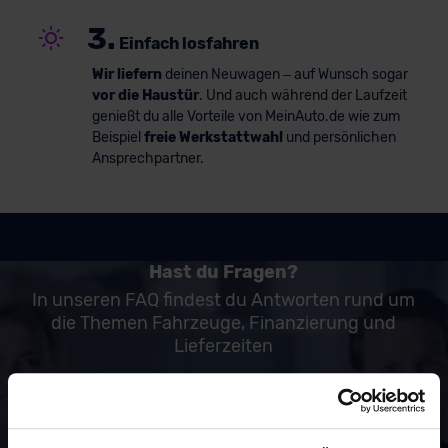
3.
Einfach losfahren
Wir liefern
deinen Neuwagen – auf Wunsch sogar
vor die Haustür
. Und auch während der Laufzeit
genießt du alle Vorteile von MeinAuto.de wie zum
Beispiel
freie Werkstattwahl
und persönlichen
Ansprechpartner.
Hast du Fragen?
In unseren FAQ findest du Antworten rund um
die Themen Fahrzeuge, Finanzierung und
Lieferzeiten
zu den FAQ