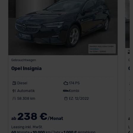
Gebrauchtwagen
Ge
Opel Insignia
Op
Diesel
174 PS
Automatik
Kombi
58.308 km
EZ: 12/2022
238 €
ab
/Monat
a
Leasing inkl. MwSt.
Le
60
Monate •
10.000
km/Jahr •
1.000 €
Anzahlung
6