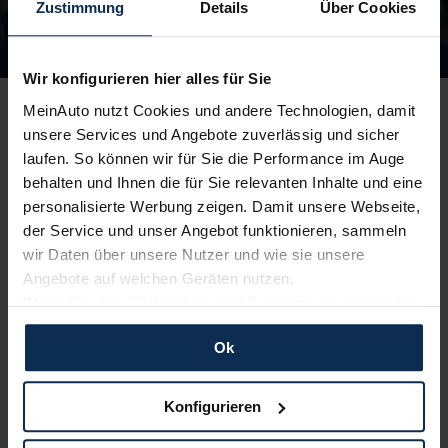
Zustimmung
Details
Über Cookies
Unsere Top Marken
Wir konfigurieren hier alles für Sie
MeinAuto nutzt Cookies und andere Technologien, damit
unsere Services und Angebote zuverlässig und sicher
laufen. So können wir für Sie die Performance im Auge
behalten und Ihnen die für Sie relevanten Inhalte und eine
Peugeot
Skoda
personalisierte Werbung zeigen. Damit unsere Webseite,
der Service und unser Angebot funktionieren, sammeln
wir Daten über unsere Nutzer und wie sie unsere
Angebote auf welchen Geräten nutzen.
Wenn Sie das „OK“ finden, sind Sie damit einverstanden
und erlauben uns Cookies für unseren Service zu
Ok
verwenden und diese Daten an Dritte weiterzugeben,
etwa an unsere Marketingpartner. Falls Sie dem nicht
zustimmen möchten, beschränken wir uns auf die
Cupra
Opel
Konfigurieren
wesentlichen Cookies. Leider können wir unsere Inhalte
dann nicht auf Sie zuschneiden und Sie somit nicht