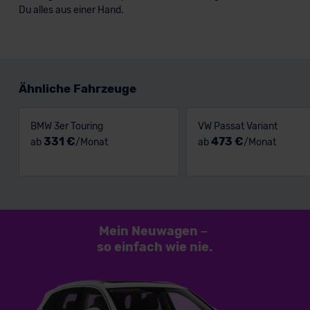
Du alles aus einer Hand.
Ähnliche Fahrzeuge
BMW 3er Touring
VW Passat Variant
331 €
473 €
ab
/Monat
ab
/Monat
Mein Neuwagen
–
so einfach
wie nie.