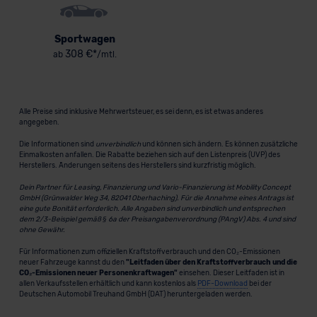
Sportwagen
308 €*
ab
/mtl.
Alle Preise sind inklusive Mehrwertsteuer, es sei denn, es ist etwas anderes
angegeben.
Die Informationen sind
unverbindlich
und können sich ändern. Es können zusätzliche
Einmalkosten anfallen. Die Rabatte beziehen sich auf den Listenpreis (UVP) des
Herstellers. Änderungen seitens des Herstellers sind kurzfristig möglich.
Dein Partner für Leasing, Finanzierung und Vario-Finanzierung ist Mobility Concept
GmbH (Grünwalder Weg 34, 82041 Oberhaching). Für die Annahme eines Antrags ist
eine gute Bonität erforderlich. Alle Angaben sind unverbindlich und entsprechen
dem 2/3-Beispiel gemäß § 6a der Preisangabenverordnung (PAngV) Abs. 4 und sind
ohne Gewähr.
Für Informationen zum offiziellen Kraftstoffverbrauch und den CO₂-Emissionen
neuer Fahrzeuge kannst du den
"Leitfaden über den Kraftstoffverbrauch und die
CO₂-Emissionen neuer Personenkraftwagen"
einsehen. Dieser Leitfaden ist in
allen Verkaufsstellen erhältlich und kann kostenlos als
PDF-Download
bei der
Deutschen Automobil Treuhand GmbH (DAT) heruntergeladen werden.