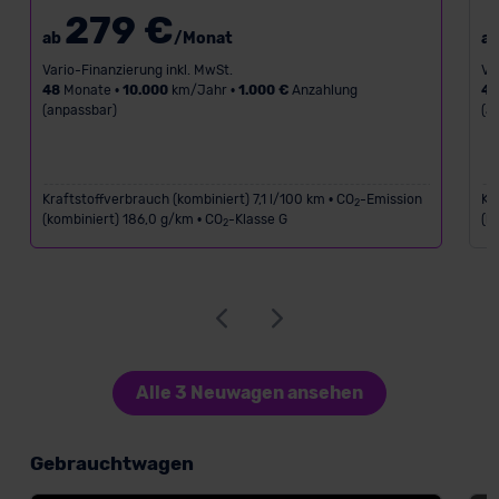
279 €
ab
/Monat
a
Vario-Finanzierung inkl. MwSt.
Va
48
Monate •
10.000
km/Jahr •
1.000 €
Anzahlung
4
(anpassbar)
(a
Kraftstoffverbrauch (kombiniert) 7,1 l/100 km • CO
-Emission
Kr
2
(kombiniert) 186,0 g/km • CO
-Klasse G
(k
2
Alle 3 Neuwagen ansehen
Gebrauchtwagen