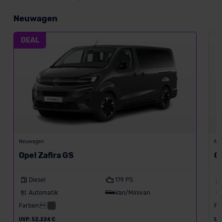
Neuwagen
DEAL
Neuwagen
Ne
Opel Zafira GS
Op
Diesel
179 PS
Automatik
Van/Minivan
Farben:
Fa
UVP: 52.224 €
UV