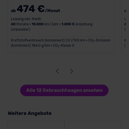
474 €
ab
/Monat
a
Leasing inkl. MwSt.
Le
60
Monate •
10.000
km/Jahr •
1.000 €
Anzahlung
6
(anpassbar)
(a
Kraftstoffverbrauch (kombiniert) 7,0 l/100 km • CO
-Emission
Kr
2
(kombiniert) 184,0 g/km • CO
-Klasse G
(k
2
Alle 12 Gebrauchtwagen ansehen
Weitere Angebote