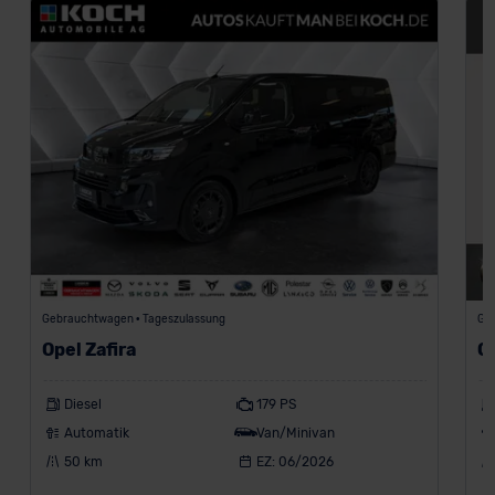
Gebrauchtwagen • Tageszulassung
Ge
Opel Zafira
Op
Diesel
179 PS
Automatik
Van/Minivan
50 km
EZ: 06/2026