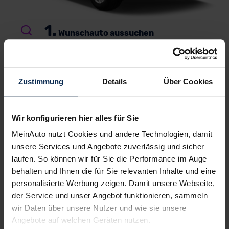
1.
Wunschauto aussuchen
Du wählst dein Lieblingsmodell – wir suchen es für
dich.
Einfach, kostenlos und unverbindlich
. Und
garantiert zu Top-Preisen.
Zustimmung
Details
Über Cookies
2.
Bestes Angebot wählen
Du erhältst ein
individuelles Angebot
– inklusive
Wir konfigurieren hier alles für Sie
kompetenter Beratung und
persönlichem
MeinAuto nutzt Cookies und andere Technologien, damit
Ansprechpartner
. Alles klar? Bestelle deinen
unsere Services und Angebote zuverlässig und sicher
Neuwagen, ganz einfach online.
laufen. So können wir für Sie die Performance im Auge
3.
behalten und Ihnen die für Sie relevanten Inhalte und eine
Einfach losfahren
personalisierte Werbung zeigen. Damit unsere Webseite,
Wir liefern
deinen Neuwagen – auf Wunsch sogar
der Service und unser Angebot funktionieren, sammeln
vor die Haustür
. Und auch während der Laufzeit
wir Daten über unsere Nutzer und wie sie unsere
genießt du alle Vorteile von MeinAuto.de wie zum
Angebote auf welchen Geräten nutzen.
Beispiel
freie Werkstattwahl
und persönlichen