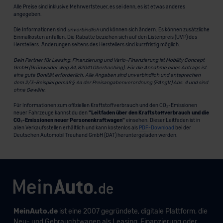
Alle Preise sind inklusive Mehrwertsteuer, es sei denn, es ist etwas anderes
angegeben.
Die Informationen sind
unverbindlich
und können sich ändern. Es können zusätzliche
Einmalkosten anfallen. Die Rabatte beziehen sich auf den Listenpreis (UVP) des
Herstellers. Änderungen seitens des Herstellers sind kurzfristig möglich.
Dein Partner für Leasing, Finanzierung und Vario-Finanzierung ist Mobility Concept
GmbH (Grünwalder Weg 34, 82041 Oberhaching). Für die Annahme eines Antrags ist
eine gute Bonität erforderlich. Alle Angaben sind unverbindlich und entsprechen
dem 2/3-Beispiel gemäß § 6a der Preisangabenverordnung (PAngV) Abs. 4 und sind
ohne Gewähr.
Für Informationen zum offiziellen Kraftstoffverbrauch und den CO₂-Emissionen
neuer Fahrzeuge kannst du den
"Leitfaden über den Kraftstoffverbrauch und die
CO₂-Emissionen neuer Personenkraftwagen"
einsehen. Dieser Leitfaden ist in
allen Verkaufsstellen erhältlich und kann kostenlos als
PDF-Download
bei der
Deutschen Automobil Treuhand GmbH (DAT) heruntergeladen werden.
MeinAuto.de
ist eine 2007 gegründete, digitale Plattform, die
Neu- und Gebrauchtwagen als Leasing, Finanzierung oder