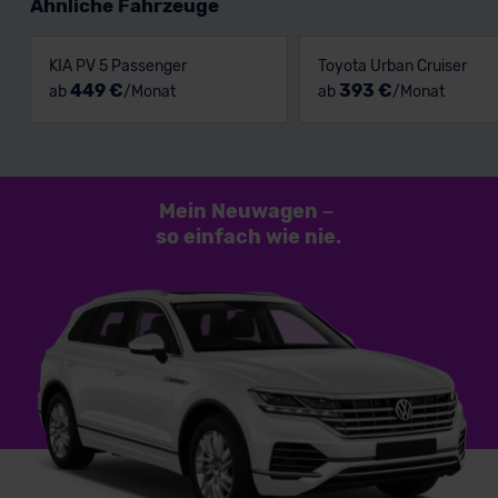
Ähnliche Fahrzeuge
KIA PV 5 Passenger
Toyota Urban Cruiser
449 €
393 €
ab
/Monat
ab
/Monat
Mein Neuwagen
–
so einfach
wie nie.