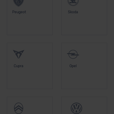
Standarddatenschutzklauseln (Art. 46 Abs. 2 lit. c
DSGVO) oder wenn Sie hierzu Ihre Einwilligung freiwillig
Peugeot
Skoda
erteilen. Nähere Informationen zu den bestehenden
Datenschutzklauseln können Sie über den Kontakt zu
unserem Datenschutzbeauftragten unter
datenschutz@meinauto.de anfordern.
Datenschutzerklärung
|
Impressum
Cupra
Opel