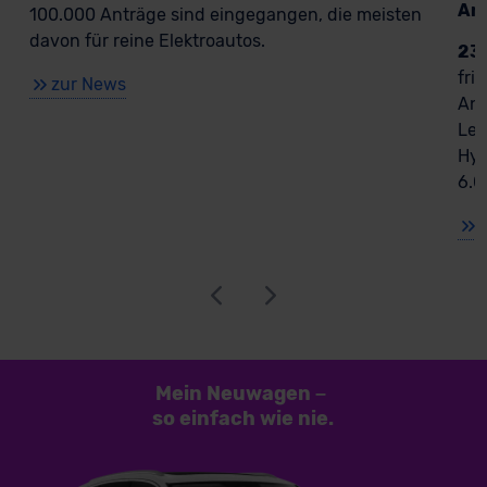
An
100.000 Anträge sind eingegangen, die meisten
davon für reine Elektroautos.
23
fri
zur News
Ant
Lea
Hyb
6.0
Mein Neuwagen
–
so einfach
wie nie.