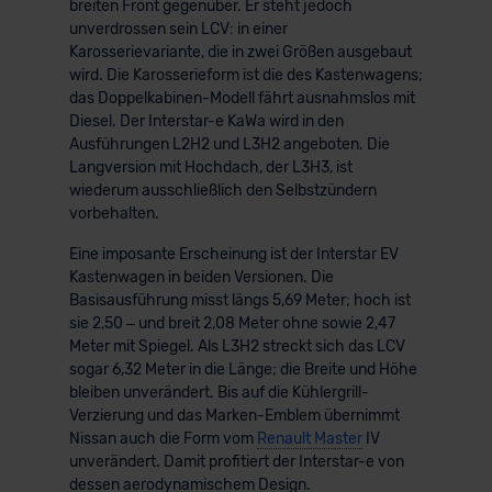
breiten Front gegenüber. Er steht jedoch
unverdrossen sein LCV: in einer
Karosserievariante, die in zwei Größen ausgebaut
wird. Die Karosserieform ist die des Kastenwagens;
das Doppelkabinen-Modell fährt ausnahmslos mit
Diesel. Der Interstar-e KaWa wird in den
Ausführungen L2H2 und L3H2 angeboten. Die
Langversion mit Hochdach, der L3H3, ist
wiederum ausschließlich den Selbstzündern
vorbehalten.
Eine imposante Erscheinung ist der Interstar EV
Kastenwagen in beiden Versionen. Die
Basisausführung misst längs 5,69 Meter; hoch ist
sie 2,50 – und breit 2,08 Meter ohne sowie 2,47
Meter mit Spiegel. Als L3H2 streckt sich das LCV
sogar 6,32 Meter in die Länge; die Breite und Höhe
bleiben unverändert. Bis auf die Kühlergrill-
Verzierung und das Marken-Emblem übernimmt
Nissan auch die Form vom
Renault Master
IV
unverändert. Damit profitiert der Interstar-e von
dessen aerodynamischem Design.