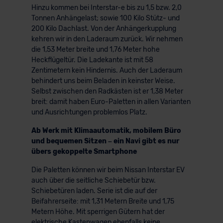
Hinzu kommen bei Interstar-e bis zu 1,5 bzw. 2,0
Tonnen Anhängelast; sowie 100 Kilo Stütz- und
200 Kilo Dachlast. Von der Anhängerkupplung
kehren wir in den Laderaum zurück. Wir nehmen
die 1,53 Meter breite und 1,76 Meter hohe
Heckflügeltür. Die Ladekante ist mit 58
Zentimetern kein Hindernis. Auch der Laderaum
behindert uns beim Beladen in keinster Weise.
Selbst zwischen den Radkästen ist er 1,38 Meter
breit: damit haben Euro-Paletten in allen Varianten
und Ausrichtungen problemlos Platz.
Ab Werk mit Klimaautomatik, mobilem Büro
und bequemen Sitzen – ein Navi gibt es nur
übers gekoppelte Smartphone
Die Paletten können wir beim Nissan Interstar EV
auch über die seitliche Schiebetür bzw.
Schiebetüren laden. Serie ist die auf der
Beifahrerseite: mit 1,31 Metern Breite und 1,75
Metern Höhe. Mit sperrigen Gütern hat der
elektrische Kastenwagen ebenfalls keine