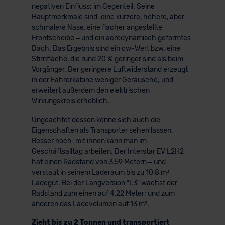
negativen Einfluss: im Gegenteil. Seine
Hauptmerkmale sind: eine kürzere, höhere, aber
schmalere Nase, eine flacher angestellte
Frontscheibe – und ein aerodynamisch geformtes
Dach. Das Ergebnis sind ein cw-Wert bzw. eine
Stirnfläche, die rund 20 % geringer sind als beim
Vorgänger. Der geringere Luftwiderstand erzeugt
in der Fahrerkabine weniger Geräusche; und
erweitert außerdem den elektrischen
Wirkungskreis erheblich.
Ungeachtet dessen könne sich auch die
Eigenschaften als Transporter sehen lassen.
Besser noch: mit ihnen kann man im
Geschäftsalltag arbeiten. Der Interstar EV L2H2
hat einen Radstand von 3,59 Metern – und
verstaut in seinem Laderaum bis zu 10,8 m³
Ladegut. Bei der Langversion “L3” wächst der
Radstand zum einen auf 4,22 Meter; und zum
anderen das Ladevolumen auf 13 m³.
Zieht bis zu 2 Tonnen und transportiert