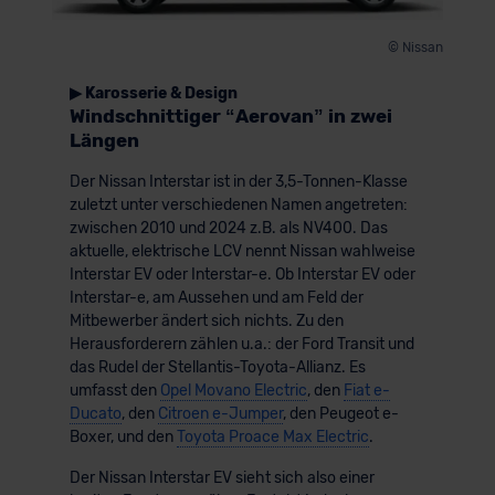
© Nissan
▶ Karosserie & Design
Windschnittiger “Aerovan” in zwei
Längen
Der Nissan Interstar ist in der 3,5-Tonnen-Klasse
zuletzt unter verschiedenen Namen angetreten:
zwischen 2010 und 2024 z.B. als NV400. Das
aktuelle, elektrische LCV nennt Nissan wahlweise
Interstar EV oder Interstar-e. Ob Interstar EV oder
Interstar-e, am Aussehen und am Feld der
Mitbewerber ändert sich nichts. Zu den
Herausforderern zählen u.a.: der Ford Transit und
das Rudel der Stellantis-Toyota-Allianz. Es
umfasst den
Opel Movano Electric
, den
Fiat e-
Ducato
, den
Citroen e-Jumper
, den Peugeot e-
Boxer, und den
Toyota Proace Max Electric
.
Der Nissan Interstar EV sieht sich also einer