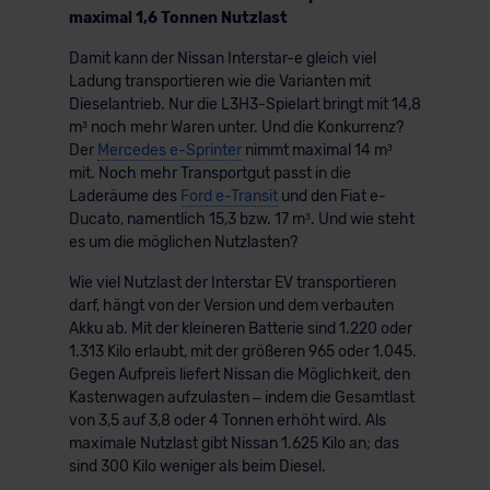
maximal 1,6 Tonnen Nutzlast
Damit kann der Nissan Interstar-e gleich viel
Ladung transportieren wie die Varianten mit
Dieselantrieb. Nur die L3H3-Spielart bringt mit 14,8
m³ noch mehr Waren unter. Und die Konkurrenz?
Der
Mercedes e-Sprinter
nimmt maximal 14 m³
mit. Noch mehr Transportgut passt in die
Laderäume des
Ford e-Transit
und den Fiat e-
Ducato, namentlich 15,3 bzw. 17 m³. Und wie steht
es um die möglichen Nutzlasten?
Wie viel Nutzlast der Interstar EV transportieren
darf, hängt von der Version und dem verbauten
Akku ab. Mit der kleineren Batterie sind 1.220 oder
1.313 Kilo erlaubt, mit der größeren 965 oder 1.045.
Gegen Aufpreis liefert Nissan die Möglichkeit, den
Kastenwagen aufzulasten – indem die Gesamtlast
von 3,5 auf 3,8 oder 4 Tonnen erhöht wird. Als
maximale Nutzlast gibt Nissan 1.625 Kilo an; das
sind 300 Kilo weniger als beim Diesel.