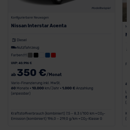
Modellbeispiel
Konfigurierbarer Neuwagen
Nissan Interstar Acenta
Ne
N
Diesel
Nutzfahrzeug
Farben:
UVP: 40.996 €
Fa
350 €
ab
/Monat
Vario-Finanzierung inkl. MwSt.
a
60
Monate •
10.000
km/Jahr •
1.000 €
Anzahlung
Le
(anpassbar)
5
(a
Kraftstoffverbrauch (kombiniert) 7,5 – 8,3 l/100 km • CO
-
Kr
2
Emission (kombiniert) 196,0 – 219,0 g/km • CO
-Klasse G
(k
2