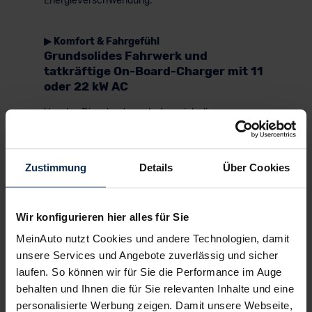
Energieverschwendung.
▶ Komfort & Fahrgefühl
Grundsolides Fahrwerk und
tatkräftige On-Board-Charger mit 11
oder 22 kW AC
Von den Dieselmotoren heben sich die
elektrischen Antriebe vor allem im Stadtverkehr
ab: sowohl mit ihrer Laufruhe; wie mit ihrer Art des
Anfahrens und des Bremsens. Das eine erfolgt
Zustimmung
Details
Über Cookies
anstandslos, das andere mit einem großen Anteil
vom Energierückgewinnungssystem. Die gute
Energierückgewinnung ist auch mitverantwortlich
dafür, dass der Interstar-e mit seiner Energie recht
Wir konfigurieren hier alles für Sie
lange aushält. Mit der kleinen Batterie reicht der
MeinAuto nutzt Cookies und andere Technologien, damit
Strom für 175 Kilometer – das genügt für einen
unsere Services und Angebote zuverlässig und sicher
dezidierten Stadtlieferwagen.
laufen. So können wir für Sie die Performance im Auge
Wer mit dem Interstar EV ein größeres Revier
behalten und Ihnen die für Sie relevanten Inhalte und eine
beackern will, der ist mit dem größeren Akku
personalisierte Werbung zeigen. Damit unsere Webseite,