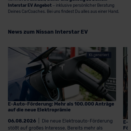
Interstar EV Angebot
– inklusive persönlicher Beratung
Deines CarCoaches. Bei uns findest Du alles aus einer Hand.
News zum Nissan Interstar EV
KI-generiert
E-Auto-Förderung: Mehr als 100.000 Anträge
auf die neue Elektroprämie
06.08.2026
|
Die neue Elektroauto-Förderung
E-A
För
stößt auf großes Interesse. Bereits mehr als