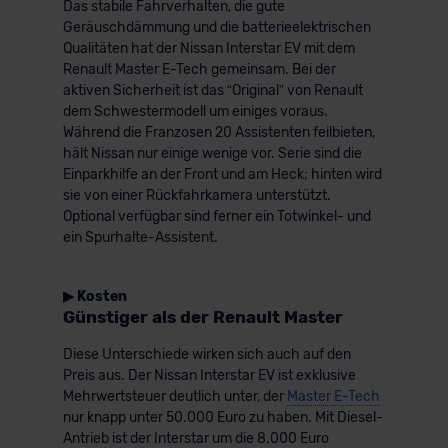
Das stabile Fahrverhalten, die gute
der EU erfolgt, erfolgt dies ausschließlich auf der
Geräuschdämmung und die batterieelektrischen
Grundlage eines Angemessenheitsbeschlusses der EU-
Qualitäten hat der Nissan Interstar EV mit dem
Renault Master E-Tech gemeinsam. Bei der
Kommission (Art. 45 Abs. 1 DSGVO), von
aktiven Sicherheit ist das “Original” von Renault
Standarddatenschutzklauseln (Art. 46 Abs. 2 lit. c
dem Schwestermodell um einiges voraus.
DSGVO) oder wenn Sie hierzu Ihre Einwilligung freiwillig
Während die Franzosen 20 Assistenten feilbieten,
erteilen. Nähere Informationen zu den bestehenden
hält Nissan nur einige wenige vor. Serie sind die
Datenschutzklauseln können Sie über den Kontakt zu
Einparkhilfe an der Front und am Heck; hinten wird
unserem Datenschutzbeauftragten unter
sie von einer Rückfahrkamera unterstützt.
datenschutz@meinauto.de anfordern.
Optional verfügbar sind ferner ein Totwinkel- und
ein Spurhalte-Assistent.
Datenschutzerklärung
|
Impressum
▶ Kosten
Günstiger als der Renault Master
Diese Unterschiede wirken sich auch auf den
Preis aus. Der Nissan Interstar EV ist exklusive
Mehrwertsteuer deutlich unter, der
Master E-Tech
nur knapp unter 50.000 Euro zu haben. Mit Diesel-
Antrieb ist der Interstar um die 8.000 Euro