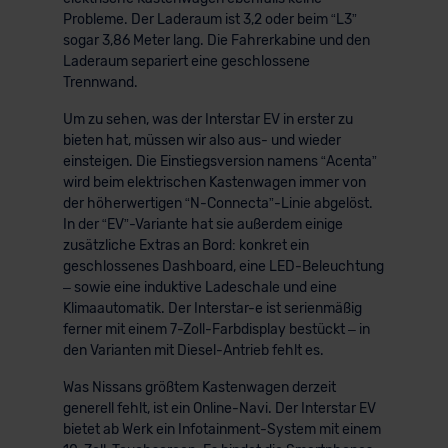
Probleme. Der Laderaum ist 3,2 oder beim “L3”
sogar 3,86 Meter lang. Die Fahrerkabine und den
Laderaum separiert eine geschlossene
Trennwand.
Um zu sehen, was der Interstar EV in erster zu
bieten hat, müssen wir also aus- und wieder
einsteigen. Die Einstiegsversion namens “Acenta”
wird beim elektrischen Kastenwagen immer von
der höherwertigen “N-Connecta”-Linie abgelöst.
In der “EV”-Variante hat sie außerdem einige
zusätzliche Extras an Bord: konkret ein
geschlossenes Dashboard, eine LED-Beleuchtung
– sowie eine induktive Ladeschale und eine
Klimaautomatik. Der Interstar-e ist serienmäßig
ferner mit einem 7-Zoll-Farbdisplay bestückt – in
den Varianten mit Diesel-Antrieb fehlt es.
Was Nissans größtem Kastenwagen derzeit
generell fehlt, ist ein Online-Navi. Der Interstar EV
bietet ab Werk ein Infotainment-System mit einem