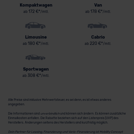
Kompaktwagen
Van
172 €*
178 €*
ab
/mtl.
ab
/mtl.
Limousine
Cabrio
180 €*
220 €*
ab
/mtl.
ab
/mtl.
Sportwagen
308 €*
ab
/mtl.
Alle Preise sind inklusive Mehrwertsteuer, es sei denn, es ist etwas anderes
angegeben.
Die Informationen sind
unverbindlich
und können sich ändern. Es können zusätzliche
Einmalkosten anfallen. Die Rabatte beziehen sich auf den Listenpreis (UVP) des
Herstellers. Änderungen seitens des Herstellers sind kurzfristig möglich.
Dein Partner für Leasing, Finanzierung und Vario-Finanzierung ist Mobility Concept