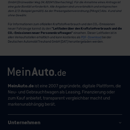
GmbH (Grünwalder Weg 34, 82041 Oberhaching). Für die Annahme eines Antrags ist
eine gute Bonität erforderlich. Alle Angaben sind unverbindlich und entsprechen
dem 2/3-Beispiel gemäß § 6a der Preisangabenverordnung (PAngV) Abs. 4 und sind
ohne Gewähr.
Für Informationen zum offiziellen Kraftstoffverbrauch und den CO₂-Emissionen
neuer Fahrzeuge kannst du den
"Leitfaden über den Kraftstoffverbrauch und die
CO₂-Emissionen neuer Personenkraftwagen"
einsehen. Dieser Leitfaden ist in
allen Verkaufsstellen erhältlich und kann kostenlos als
PDF-Download
bei der
Deutschen Automobil Treuhand GmbH (DAT) heruntergeladen werden.
MeinAuto.de
ist eine 2007 gegründete, digitale Plattform, die
Neu- und Gebrauchtwagen als Leasing, Finanzierung oder
zum Kauf anbietet, transparent vergleichbar macht und
markenunabhängig berät.
Unternehmen