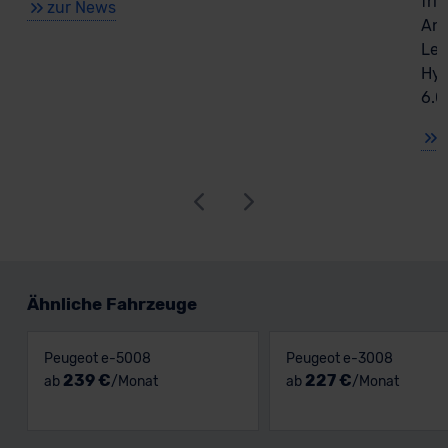
fri
zur News
Ant
Lea
Hyb
6.0
Ähnliche Fahrzeuge
Peugeot e-5008
Peugeot e-3008
239 €
227 €
ab
/Monat
ab
/Monat