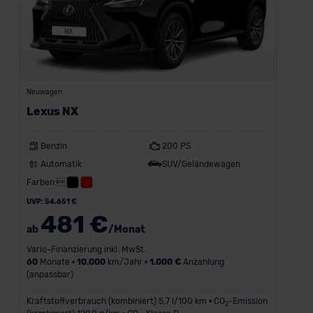
Neuwagen
Lexus NX
Benzin
200 PS
Automatik
SUV/Geländewagen
Farben:
UVP: 54.651 €
481 €
ab
/Monat
Vario-Finanzierung inkl. MwSt.
60
Monate •
10.000
km/Jahr •
1.000 €
Anzahlung
(anpassbar)
Kraftstoffverbrauch (kombiniert) 5,7 l/100 km • CO
-Emission
2