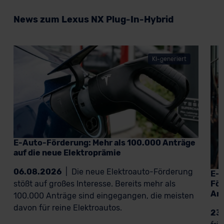
News zum Lexus NX Plug-In-Hybrid
KI-generiert
E-Auto-Förderung: Mehr als 100.000 Anträge
auf die neue Elektroprämie
06.08.2026
|
Die neue Elektroauto-Förderung
E-A
För
stößt auf großes Interesse. Bereits mehr als
An
100.000 Anträge sind eingegangen, die meisten
davon für reine Elektroautos.
23