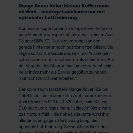
Range Rover Velar: kleiner Kofferraum
ab Werk – niedrige Ladekante nur mit
optionaler Luftfederung
Nur unsere Köpfe haben im Range Rover Velar ein
paar Millimeter weniger Luft als etwa in einem Audi
Q5 oder BMW X3. Das liegt vorrangig an den
gerade hinten sehr hoch positionierten Sitzen. Sie
liegen so hoch, dass sie das Ein- und Aussteigen
schon wieder eher erschweren als erleichtern. Bei
der Vergabe des Stauraumvolumens scheint beim
Velar indes mehr die Devise gegolten zu haben:
“nur nicht zu schwer arbeiten.“
Der Kofferraum fasst beim Range Rover 552 bis
1.358 Liter – beim über zehn Zentimeter kürzeren
Audi Q5 sind es 520 bis 1.520 Liter; beim X3 und
GLC noch um einiges mehr. In diesem Sinne wäre
das Motto erfüllt – die hohe Ladekante wirkt ihm
allerdings entgegen. Die Lösung bringt die
optionale Luftfederung. Sie senkt das Heck des