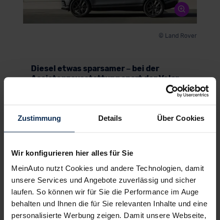
© Land Rover
Diesel etwas sparsamer – bei der
Assistenzausstattung spart der Velar
ab Werk
Auch bei ihnen offeriert Range Rover einen zwei
Liter großen Vier- und einen drei Liter großen
Zustimmung
Details
Über Cookies
Sechszylinder. Der kleinere D200 schiebt den
Velar mit 204 PS und 430 Nm an; der größere
D300 dreht mit 300 PS und 650 Nm an den vier
Wir konfigurieren hier alles für Sie
Rädern (Kraftstoffverbrauch kombiniert WLTP: 7,0
/ 7,7 Liter auf 100 km, 183 / 202 g/km CO2 und
MeinAuto nutzt Cookies und andere Technologien, damit
Energieeffizienzklasse k.A.).
unsere Services und Angebote zuverlässig und sicher
laufen. So können wir für Sie die Performance im Auge
Das Mildhybrid-System das gleiche wie beim
behalten und Ihnen die für Sie relevanten Inhalte und eine
stärkeren Benziner; bei den Selbstzündern scheint
personalisierte Werbung zeigen. Damit unsere Webseite,
es aber besser zu wirken. Mit 8, schlimmstenfalls 9