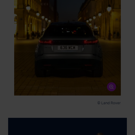
der EU erfolgt, erfolgt dies ausschließlich auf der
Grundlage eines Angemessenheitsbeschlusses der EU-
Kommission (Art. 45 Abs. 1 DSGVO), von
Standarddatenschutzklauseln (Art. 46 Abs. 2 lit. c
DSGVO) oder wenn Sie hierzu Ihre Einwilligung freiwillig
erteilen. Nähere Informationen zu den bestehenden
Datenschutzklauseln können Sie über den Kontakt zu
unserem Datenschutzbeauftragten unter
datenschutz@meinauto.de anfordern.
Datenschutzerklärung
|
Impressum
© Land Rover