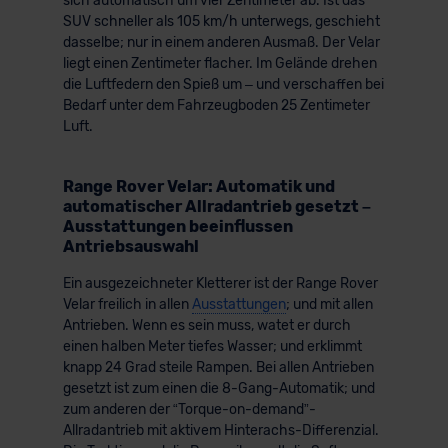
sich automatisch um vier Zentimeter ab. Ist das
SUV schneller als 105 km/h unterwegs, geschieht
dasselbe; nur in einem anderen Ausmaß. Der Velar
liegt einen Zentimeter flacher. Im Gelände drehen
die Luftfedern den Spieß um – und verschaffen bei
Bedarf unter dem Fahrzeugboden 25 Zentimeter
Luft.
Range Rover Velar: Automatik und
automatischer Allradantrieb gesetzt –
Ausstattungen beeinflussen
Antriebsauswahl
Ein ausgezeichneter Kletterer ist der Range Rover
Velar freilich in allen
Ausstattungen
; und mit allen
Antrieben. Wenn es sein muss, watet er durch
einen halben Meter tiefes Wasser; und erklimmt
knapp 24 Grad steile Rampen. Bei allen Antrieben
gesetzt ist zum einen die 8-Gang-Automatik; und
zum anderen der “Torque-on-demand”-
Allradantrieb mit aktivem Hinterachs-Differenzial.