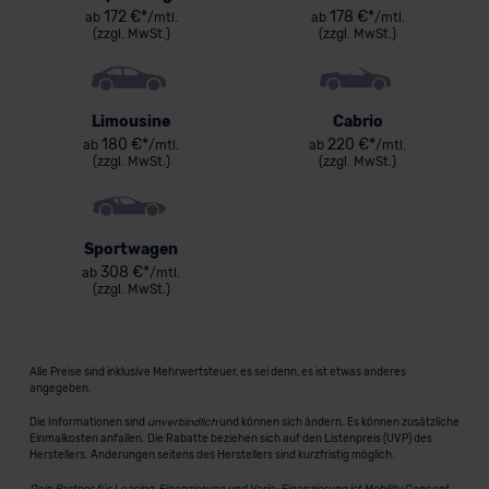
172 €*
178 €*
ab
/mtl.
ab
/mtl.
(zzgl. MwSt.)
(zzgl. MwSt.)
Limousine
Cabrio
180 €*
220 €*
ab
/mtl.
ab
/mtl.
(zzgl. MwSt.)
(zzgl. MwSt.)
Sportwagen
308 €*
ab
/mtl.
(zzgl. MwSt.)
Alle Preise sind inklusive Mehrwertsteuer, es sei denn, es ist etwas anderes
angegeben.
Die Informationen sind
unverbindlich
und können sich ändern. Es können zusätzliche
Einmalkosten anfallen. Die Rabatte beziehen sich auf den Listenpreis (UVP) des
Herstellers. Änderungen seitens des Herstellers sind kurzfristig möglich.
Dein Partner für Leasing, Finanzierung und Vario-Finanzierung ist Mobility Concept