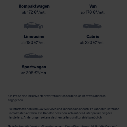
Kompaktwagen
Van
172 €*
178 €*
ab
/mtl.
ab
/mtl.
Limousine
Cabrio
180 €*
220 €*
ab
/mtl.
ab
/mtl.
Sportwagen
308 €*
ab
/mtl.
Alle Preise sind inklusive Mehrwertsteuer, es sei denn, es ist etwas anderes
angegeben.
Die Informationen sind
unverbindlich
und können sich ändern. Es können zusätzliche
Einmalkosten anfallen. Die Rabatte beziehen sich auf den Listenpreis (UVP) des
Herstellers. Änderungen seitens des Herstellers sind kurzfristig möglich.
Dein Partner für Leasing, Finanzierung und Vario-Finanzierung ist Mobility Concept