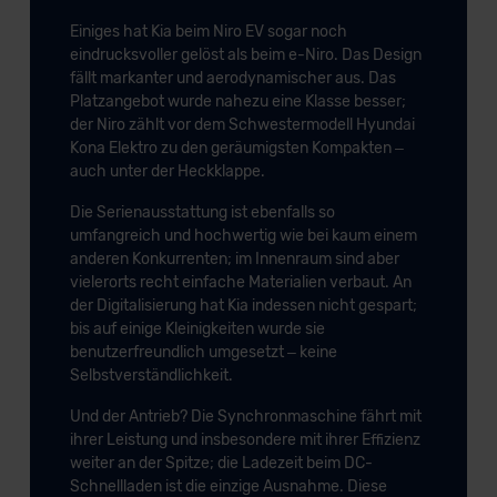
der EU erfolgt, erfolgt dies ausschließlich auf der
Einiges hat Kia beim Niro EV sogar noch
Grundlage eines Angemessenheitsbeschlusses der EU-
eindrucksvoller gelöst als beim e-Niro. Das Design
fällt markanter und aerodynamischer aus. Das
Kommission (Art. 45 Abs. 1 DSGVO), von
Platzangebot wurde nahezu eine Klasse besser;
Standarddatenschutzklauseln (Art. 46 Abs. 2 lit. c
der Niro zählt vor dem Schwestermodell Hyundai
DSGVO) oder wenn Sie hierzu Ihre Einwilligung freiwillig
Kona Elektro zu den geräumigsten Kompakten –
erteilen. Nähere Informationen zu den bestehenden
auch unter der Heckklappe.
Datenschutzklauseln können Sie über den Kontakt zu
unserem Datenschutzbeauftragten unter
Die Serienausstattung ist ebenfalls so
umfangreich und hochwertig wie bei kaum einem
datenschutz@meinauto.de anfordern.
anderen Konkurrenten; im Innenraum sind aber
vielerorts recht einfache Materialien verbaut. An
Datenschutzerklärung
|
Impressum
der Digitalisierung hat Kia indessen nicht gespart;
bis auf einige Kleinigkeiten wurde sie
benutzerfreundlich umgesetzt – keine
Selbstverständlichkeit.
Und der Antrieb? Die Synchronmaschine fährt mit
ihrer Leistung und insbesondere mit ihrer Effizienz
weiter an der Spitze; die Ladezeit beim DC-
Schnellladen ist die einzige Ausnahme. Diese