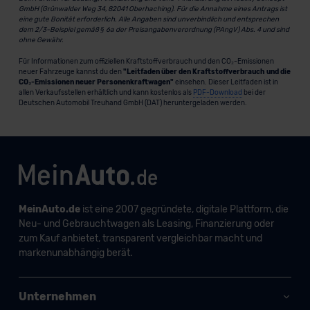
GmbH (Grünwalder Weg 34, 82041 Oberhaching). Für die Annahme eines Antrags ist
eine gute Bonität erforderlich. Alle Angaben sind unverbindlich und entsprechen
dem 2/3-Beispiel gemäß § 6a der Preisangabenverordnung (PAngV) Abs. 4 und sind
ohne Gewähr.
Für Informationen zum offiziellen Kraftstoffverbrauch und den CO₂-Emissionen
neuer Fahrzeuge kannst du den
"Leitfaden über den Kraftstoffverbrauch und die
CO₂-Emissionen neuer Personenkraftwagen"
einsehen. Dieser Leitfaden ist in
allen Verkaufsstellen erhältlich und kann kostenlos als
PDF-Download
bei der
Deutschen Automobil Treuhand GmbH (DAT) heruntergeladen werden.
MeinAuto.de
ist eine 2007 gegründete, digitale Plattform, die
Neu- und Gebrauchtwagen als Leasing, Finanzierung oder
zum Kauf anbietet, transparent vergleichbar macht und
markenunabhängig berät.
Unternehmen