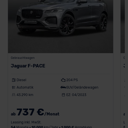
Gebrauchtwagen
Ge
Jaguar F-PACE
J
Diesel
204 PS
Automatik
SUV/Geländewagen
43.290 km
EZ: 04/2023
737 €
ab
/Monat
a
Leasing inkl. MwSt.
Le
54
Monate •
10.000
km/Jahr •
1.000 €
Anzahlung
5