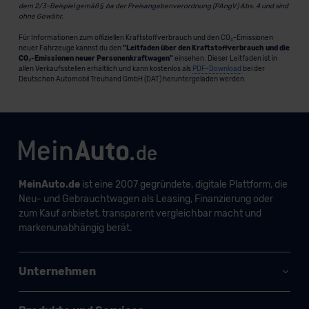
dem 2/3-Beispiel gemäß § 6a der Preisangabenverordnung (PAngV) Abs. 4 und sind
ohne Gewähr.
Für Informationen zum offiziellen Kraftstoffverbrauch und den CO₂-Emissionen
neuer Fahrzeuge kannst du den
"Leitfaden über den Kraftstoffverbrauch und die
CO₂-Emissionen neuer Personenkraftwagen"
einsehen. Dieser Leitfaden ist in
allen Verkaufsstellen erhältlich und kann kostenlos als
PDF-Download
bei der
Deutschen Automobil Treuhand GmbH (DAT) heruntergeladen werden.
MeinAuto.de
ist eine 2007 gegründete, digitale Plattform, die
Neu- und Gebrauchtwagen als Leasing, Finanzierung oder
zum Kauf anbietet, transparent vergleichbar macht und
markenunabhängig berät.
Unternehmen