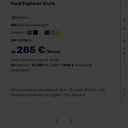
Ford Explorer Style
Elektro
Fa
SUV/Geländewagen
UV
Farben:
a
UVP: 39.900 €
285 €
Va
ab
/Monat
5
(a
Vario-Finanzierung inkl. MwSt.
54
Monate •
10.000
km/Jahr •
1.000 €
Anzahlung
(anpassbar)
Stromverbrauch (kombiniert) 14,6 – 17,2 kWh/100 km • CO
-
St
2
Emission (kombiniert) 0,0 g/km • CO
-Klasse A
Em
2