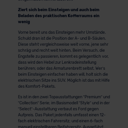
Ziert sich beim Einsteigen und auch beim
Beladen des praktischen Kofferraums ein
wenig
Vorne bereit uns das Einsteigen mehr Umstände.
Schuld dran ist die Position der A- und B-Säulen.
Diese steht vergleichsweise weit vorne, jene sehr
schräg und recht weit hinten. Beim Versuch, die
Engstelle zu passieren, kommt es gelegentlich vor,
dass wird den Hebel zur Lenkradeinstellung
berühren; oder das Armaturenbrett selbst. Wer’s
beim Einsteigen einfacher haben will, holt sich die
elektrischen Sitze ins SUV. Möglich ist das mit Hilfe
des Komfort-Pakets.
Es ist in den zwei Topausstattungen ʺPremiumʺ und
ʺCollectionʺ Serie; im Basismodell ʺStyleʺ und in der
ʺSelectʺ-Ausstattung verbaut es Ford gegen
Aufpreis. Das Paket jedenfalls umfasst einen 12-
fach elektrischen Fahrersitz; und einen 6-fach
manuell einstellbaren Beifahrersitz. Ausgeführt