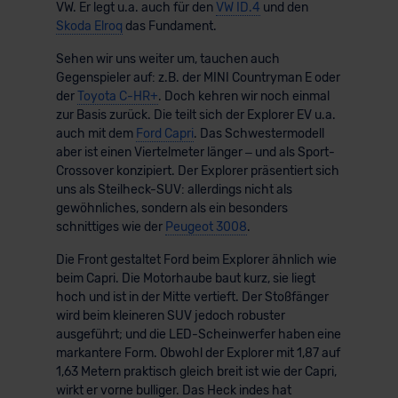
VW. Er legt u.a. auch für den
VW ID.4
und den
Skoda Elroq
das Fundament.
Sehen wir uns weiter um, tauchen auch
Gegenspieler auf: z.B. der MINI Countryman E oder
der
Toyota C-HR+
. Doch kehren wir noch einmal
zur Basis zurück. Die teilt sich der Explorer EV u.a.
auch mit dem
Ford Capri
. Das Schwestermodell
aber ist einen Viertelmeter länger – und als Sport-
Crossover konzipiert. Der Explorer präsentiert sich
uns als Steilheck-SUV: allerdings nicht als
gewöhnliches, sondern als ein besonders
schnittiges wie der
Peugeot 3008
.
Die Front gestaltet Ford beim Explorer ähnlich wie
beim Capri. Die Motorhaube baut kurz, sie liegt
hoch und ist in der Mitte vertieft. Der Stoßfänger
wird beim kleineren SUV jedoch robuster
ausgeführt; und die LED-Scheinwerfer haben eine
markantere Form. Obwohl der Explorer mit 1,87 auf
1,63 Metern praktisch gleich breit ist wie der Capri,
wirkt er vorne bulliger. Das Heck indes hat