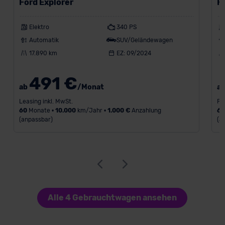
Ford Explorer
F
Elektro
340 PS
Automatik
SUV/Geländewagen
17.890 km
EZ: 09/2024
491 €
ab
/Monat
a
Leasing inkl. MwSt.
Fi
60
Monate •
10.000
km/Jahr •
1.000 €
Anzahlung
6
(anpassbar)
(a
Alle 4 Gebrauchtwagen ansehen