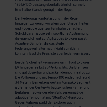
185 kW DC-Leistung ebenfalls ähnlich schnell.
der EU erfolgt, erfolgt dies ausschließlich auf der
Eine halbe Stunde genügt in der Regel.
Grundlage eines Angemessenheitsbeschlusses der EU-
Kommission (Art. 45 Abs. 1 DSGVO), von
Der Federungskomfort ist uns in der Regel
Standarddatenschutzklauseln (Art. 46 Abs. 2 lit. c
hingegen zu wenig: vor allem über Unebenheiten
DSGVO) oder wenn Sie hierzu Ihre Einwilligung freiwillig
und Fugen, die quer zur Fahrbahn verlaufen.
Schuld daran ist die sehr sportliche Abstimmung;
erteilen. Nähere Informationen zu den bestehenden
die eigentlich gut zur Agilität des Explorer passt.
Datenschutzklauseln können Sie über den Kontakt zu
Adaptive Dämpfer, die das steife
unserem Datenschutzbeauftragten unter
Federungsverhalten nach Wahl abmildern
datenschutz@meinauto.de anfordern.
könnten, lässt die Preisliste aber leider vermissen.
Bei der Sicherheit vermissen wir im Ford Explorer
Datenschutzerklärung
|
Impressum
EV hingegen selbst ab Werk nichts. Die Bremsen
sind gut dosierbar und packen dennoch kräftig zu.
Die Vollbremsung mit Tempo 100 endet nach rund
34 Metern. Bemerkenswert im Kompakt-Segment
ist ferner der Center-Airbag zwischen Fahrer und
Beifahrer – sowie der ebenfalls serienmäßige
adaptive Tempomat mit ʺStop&goʺ-Funktion.
Gegen Aufpreis parkt der Explorer auch