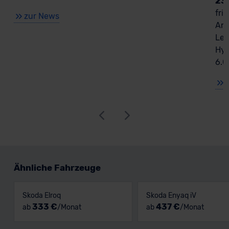
23
fri
zur News
Ant
Lea
Hyb
6.0
Ähnliche Fahrzeuge
Skoda Elroq
Skoda Enyaq iV
333 €
437 €
ab
/Monat
ab
/Monat