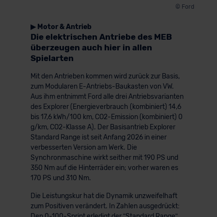
© Ford
▶ Motor & Antrieb
Die elektrischen Antriebe des MEB
überzeugen auch hier in allen
Spielarten
Mit den Antrieben kommen wird zurück zur Basis,
zum Modularen E-Antriebs-Baukasten von VW.
Aus ihm entnimmt Ford alle drei Antriebsvarianten
des Explorer (Energieverbrauch (kombiniert) 14,6
bis 17,6 kWh/100 km, CO2-Emission (kombiniert) 0
g/km, CO2-Klasse A). Der Basisantrieb Explorer
Standard Range ist seit Anfang 2026 in einer
verbesserten Version am Werk. Die
Synchronmaschine wirkt seither mit 190 PS und
350 Nm auf die Hinterräder ein; vorher waren es
170 PS und 310 Nm.
Die Leistungskur hat die Dynamik unzweifelhaft
zum Positiven verändert. In Zahlen ausgedrückt:
Den 0-100-Sprint erledigt der ʺStandard Rangeʺ