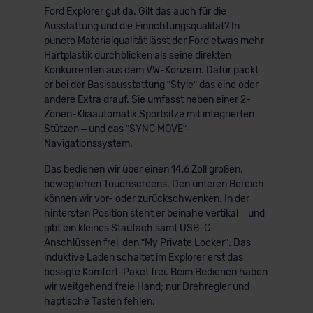
Ford Explorer gut da. Gilt das auch für die
Ausstattung und die Einrichtungsqualität? In
puncto Materialqualität lässt der Ford etwas mehr
Hartplastik durchblicken als seine direkten
Konkurrenten aus dem VW-Konzern. Dafür packt
er bei der Basisausstattung ʺStyleʺ das eine oder
andere Extra drauf. Sie umfasst neben einer 2-
Zonen-Kliaautomatik Sportsitze mit integrierten
Stützen – und das ʺSYNC MOVEʺ-
Navigationssystem.
Das bedienen wir über einen 14,6 Zoll großen,
beweglichen Touchscreens. Den unteren Bereich
können wir vor- oder zurückschwenken. In der
hintersten Position steht er beinahe vertikal – und
gibt ein kleines Staufach samt USB-C-
Anschlüssen frei, den ʺMy Private Lockerʺ. Das
induktive Laden schaltet im Explorer erst das
besagte Komfort-Paket frei. Beim Bedienen haben
wir weitgehend freie Hand; nur Drehregler und
haptische Tasten fehlen.