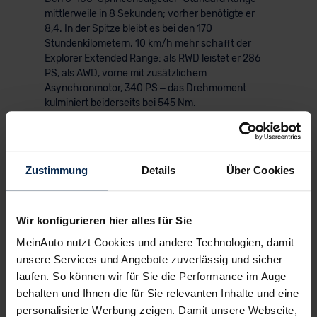
mittlerweile in 8 Sekunden; vorher benötigte er
8,4. In der Spitze bleibt es bei den 170
Stundenkilometern. 10 km/h mehr schafft der
Explorer Extended Range: als RWD leistet er 286
PS, als AWD, vorne mit zusätzlichem
Asynchronmotor, 340 PS – das Drehmoment
kulminiert beiderseits bei 545 Nm.
KI-generiert
Zustimmung
Details
Über Cookies
Wir konfigurieren hier alles für Sie
MeinAuto nutzt Cookies und andere Technologien, damit
unsere Services und Angebote zuverlässig und sicher
laufen. So können wir für Sie die Performance im Auge
© Ford
behalten und Ihnen die für Sie relevanten Inhalte und eine
personalisierte Werbung zeigen. Damit unsere Webseite,
▶ Komfort & Fahrgefühl