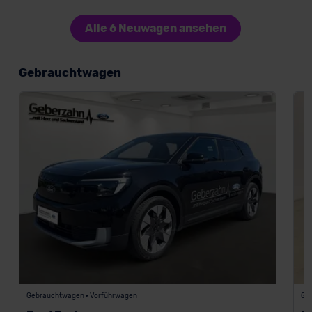
Alle 6 Neuwagen ansehen
Gebrauchtwagen
Gebrauchtwagen • Vorführwagen
Ge