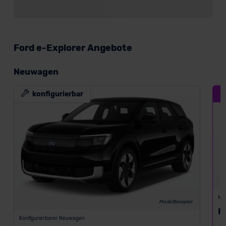
Ford e-Explorer Angebote
Neuwagen
konfigurierbar
D
Ne
Modellbeispiel
F
Konfigurierbarer Neuwagen