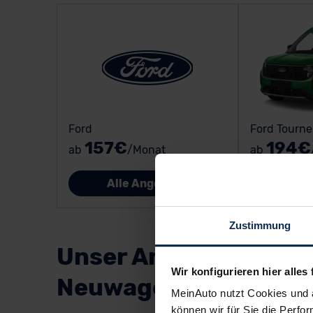
Ford
Ford Tourne
157€
194€
ab
/Monat
ab
Alle Angebote
All
Zustimmung
Unser Angebot für de
Wir konfigurieren hier alles 
Neuwagen
MeinAuto nutzt Cookies und 
können wir für Sie die Perfor