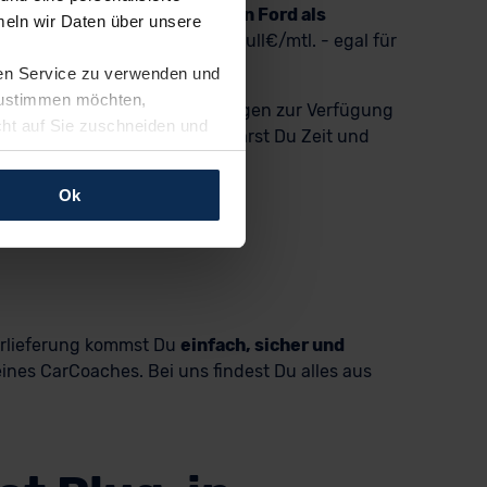
o Connect Plug-in-Hybrid von Ford als
eln wir Daten über unsere
 günstigen Leasingrate von null€/mtl. - egal für
ren Service zu verwenden und
 zustimmen möchten,
-Deals oder junge Gebrauchtwagen zur Verfügung
cht auf Sie zuschneiden und
reits zusammengestellt. So sparst Du Zeit und
llungen jederzeit anpassen
Ok
rfolgen: Wir beabsichtigen
ssen. Soweit eine
age eines
nschutzklauseln (Art. 46
mationen zu den bestehenden
ürlieferung kommst Du
einfach, sicher und
ter datenschutz@meinauto.de
ines CarCoaches. Bei uns findest Du alles aus