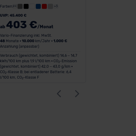
Farben:
+3
UVP: 45.400 €
403 €
ab
/Monat
Vario-Finanzierung inkl. MwSt.
48
Monate •
10.000
km/Jahr •
1.000 €
Anzahlung (anpassbar)
Verbrauch (gewichtet, kombiniert) 14,6 – 14,7
kWh/100 km plus 1,9 l/100 km • CO
-Emission
2
(gewichtet, kombiniert) 42,0 – 43,0 g/km •
CO
-Klasse B; bei entladener Batterie: 6,4
2
l/100 km, CO
-Klasse F
2