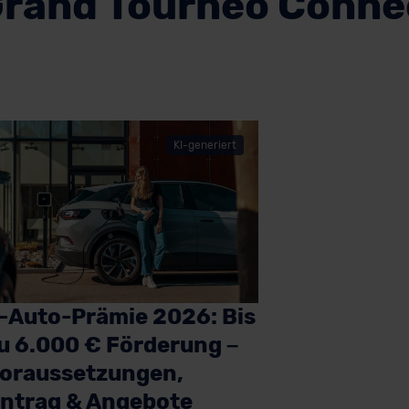
rand Tourneo Connec
KI-generiert
-Auto-Prämie 2026: Bis
u 6.000 € Förderung –
oraussetzungen,
ntrag & Angebote