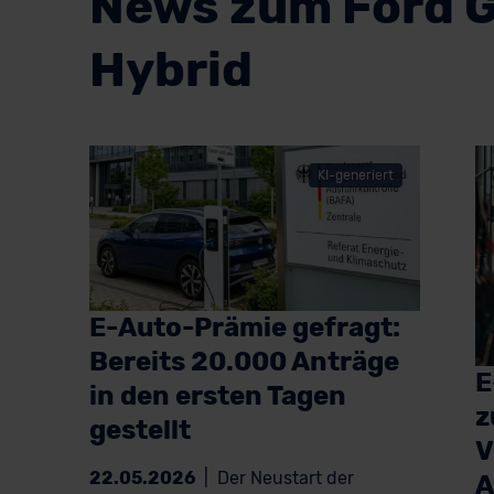
News zum Ford G
Hybrid
KI-generiert
E-Auto-Prämie gefragt:
Bereits 20.000 Anträge
E
in den ersten Tagen
z
gestellt
V
22.05.2026
|
Der Neustart der
A