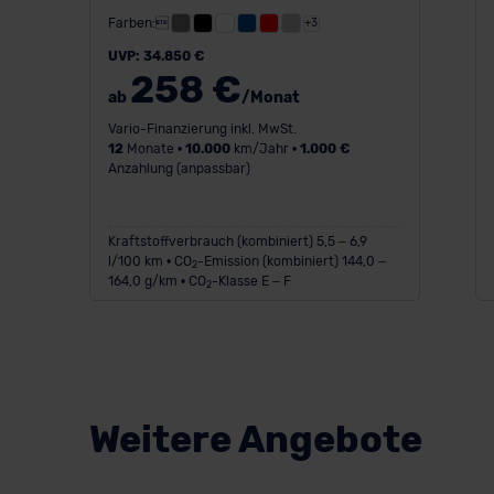
Farben:
+3
UVP: 34.850 €
258 €
ab
/Monat
Vario-Finanzierung inkl. MwSt.
12
Monate •
10.000
km/Jahr •
1.000 €
Anzahlung (anpassbar)
Kraftstoffverbrauch (kombiniert) 5,5 – 6,9
l/100 km • CO
-Emission (kombiniert) 144,0 –
2
164,0 g/km • CO
-Klasse E – F
2
Weitere Angebote