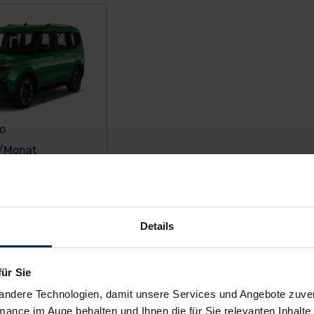
o
/Monat
e Angebote
Details
n Ford Grand Tourneo Con
für Sie
andere Technologien, damit unsere Services und Angebote zuverl
mance im Auge behalten und Ihnen die für Sie relevanten Inhalte 