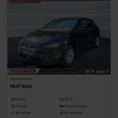
e
r
s
t
a
n
d
b
i
s
beliebig
F
Gebrauchtwagen
i
SEAT Ibiza
l
Benzin
95 PS
t
Manuell
Kompaktwagen
e
48.700 km
EZ: 09/2023
r