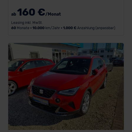
F
160 €
ab
/Monat
a
Leasing inkl. MwSt.
h
60
Monate •
10.000
km/Jahr •
1.000 €
Anzahlung (anpassbar)
r
z
e
u
g
a
r
t
a
n
z