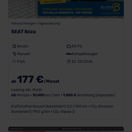
Gebrauchtwagen • Tageszulassung
SEAT Ibiza
Benzin
80 PS
Manuell
Kompaktwagen
9 km
EZ: 05/2026
177 €
ab
/Monat
Leasing inkl. MwSt.
60
Monate •
10.000
km/Jahr •
1.000 €
Anzahlung (anpassbar)
Kraftstoffverbrauch (kombiniert) 5,2 l/100 km • CO
-Emission
2
(kombiniert) 119,0 g/km • CO
-Klasse D
2