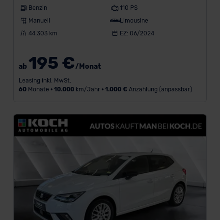
Benzin
110 PS
Manuell
Limousine
44.303 km
EZ: 06/2024
195 €
ab
/Monat
Leasing inkl. MwSt.
60
Monate •
10.000
km/Jahr •
1.000 €
Anzahlung (anpassbar)