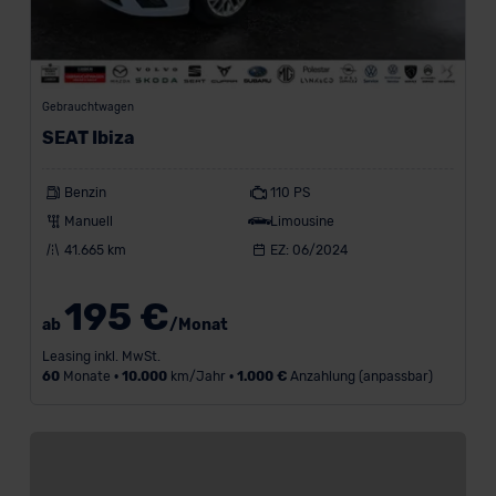
Gebrauchtwagen
SEAT Ibiza
Benzin
110 PS
Manuell
Limousine
41.665 km
EZ: 06/2024
195 €
ab
/Monat
Leasing inkl. MwSt.
60
Monate •
10.000
km/Jahr •
1.000 €
Anzahlung (anpassbar)