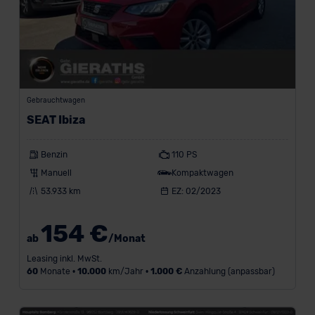
t
z
u
l
a
s
s
Gebrauchtwagen
u
SEAT Ibiza
n
g
a
Benzin
110 PS
b
Manuell
Kompaktwagen
beliebig
53.933 km
EZ: 02/2023
K
154 €
i
ab
/Monat
l
Leasing inkl. MwSt.
o
60
Monate •
10.000
km/Jahr •
1.000 €
Anzahlung (anpassbar)
m
e
t