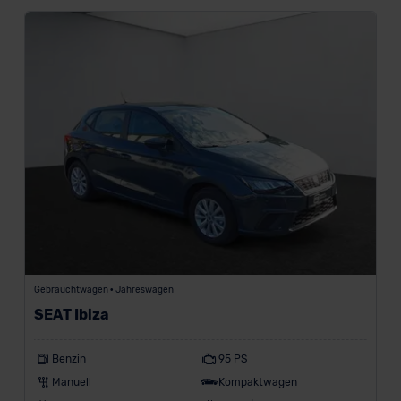
r
k
e
n
a
n
z
e
i
g
Gebrauchtwagen • Jahreswagen
e
SEAT Ibiza
n
Benzin
95 PS
Manuell
Kompaktwagen
Modell