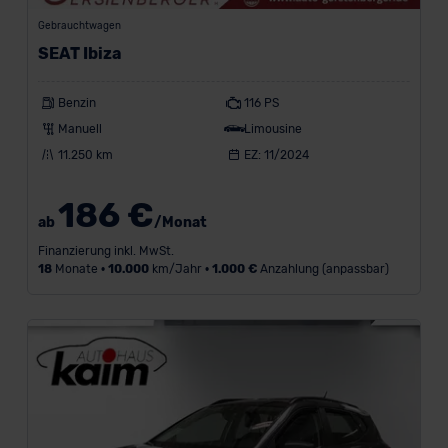
Gebrauchtwagen
SEAT Ibiza
Benzin
116 PS
Manuell
Limousine
11.250 km
EZ: 11/2024
186 €
ab
/Monat
Finanzierung inkl. MwSt.
18
Monate •
10.000
km/Jahr •
1.000 €
Anzahlung (anpassbar)