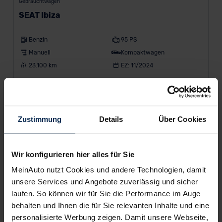
Gebrauchtwagen
SEAT Ibiza
Benzin
95 PS
Manuell
Kompaktwagen
23.100 km
EZ: 11/2024
178 €
ab
/Monat
Leasing inkl. MwSt.
Zustimmung
Details
Über Cookies
60
Monate •
10.000
km/Jahr •
1.000 €
Anzahlung (anpassbar)
Wir konfigurieren hier alles für Sie
MeinAuto nutzt Cookies und andere Technologien, damit
unsere Services und Angebote zuverlässig und sicher
laufen. So können wir für Sie die Performance im Auge
behalten und Ihnen die für Sie relevanten Inhalte und eine
personalisierte Werbung zeigen. Damit unsere Webseite,