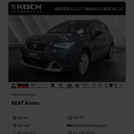
der EU erfolgt, erfolgt dies ausschließlich auf der
Grundlage eines Angemessenheitsbeschlusses der EU-
Kommission (Art. 45 Abs. 1 DSGVO), von
Standarddatenschutzklauseln (Art. 46 Abs. 2 lit. c
DSGVO) oder wenn Sie hierzu Ihre Einwilligung freiwillig
erteilen. Nähere Informationen zu den bestehenden
Datenschutzklauseln können Sie über den Kontakt zu
unserem Datenschutzbeauftragten unter
datenschutz@meinauto.de anfordern.
Datenschutzerklärung
|
Impressum
Gebrauchtwagen
SEAT Arona
Benzin
110 PS
Manuell
SUV/Geländewagen
45.000 km
EZ: 03/2023