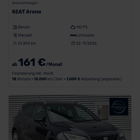
Gebrauchtwagen
e
SEAT Arona
i
Benzin
110 PS
g
Manuell
Limousine
e
51.300 km
EZ: 11/2023
n
161 €
ab
/Monat
Konditionen
Finanzierung inkl. MwSt.
18
Monate •
10.000
km/Jahr •
1.000 €
Anzahlung (anpassbar)
Standort
Marke
BMW