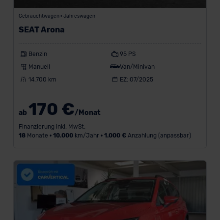
Gebrauchtwagen • Jahreswagen
Sitze
SEAT Arona
Farbe
Benzin
95 PS
Manuell
Van/Minivan
Ausstattung
14.700 km
EZ: 07/2025
170 €
ab
/Monat
Finanzierung inkl. MwSt.
18
Monate •
10.000
km/Jahr •
1.000 €
Anzahlung (anpassbar)