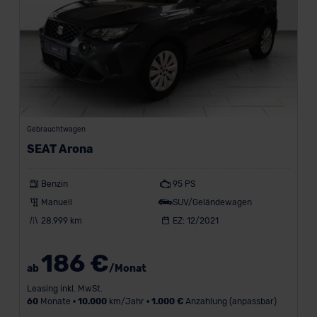
Gebrauchtwagen
SEAT Arona
Benzin
95 PS
Manuell
SUV/Geländewagen
28.999 km
EZ: 12/2021
186 €
ab
/Monat
Leasing inkl. MwSt.
60
Monate •
10.000
km/Jahr •
1.000 €
Anzahlung (anpassbar)