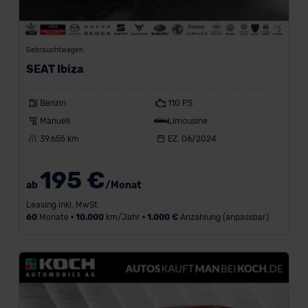
Gebrauchtwagen
SEAT Ibiza
Benzin
110 PS
Manuell
Limousine
39.655 km
EZ: 06/2024
195 €
ab
/Monat
Leasing inkl. MwSt.
60
Monate •
10.000
km/Jahr •
1.000 €
Anzahlung (anpassbar)