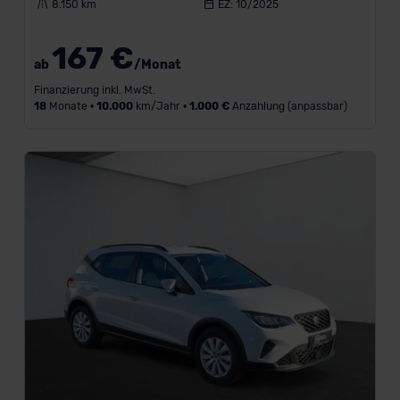
8.150 km
EZ: 10/2025
Bauform
167 €
ab
/Monat
Kraftstoff
Finanzierung inkl. MwSt.
18
Monate •
10.000
km/Jahr •
1.000 €
Anzahlung (anpassbar)
Getriebe
Verfügbarkeit
Monatliches
Budget
Leistung
Antrieb
Türen