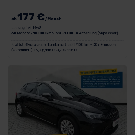
177 €
ab
/Monat
Leasing inkl. MwSt.
60
Monate •
10.000
km/Jahr •
1.000 €
Anzahlung (anpassbar)
Kraftstoffverbrauch (kombiniert) 5,2 l/100 km • CO
-Emission
2
(kombiniert) 119,0 g/km • CO
-Klasse D
2