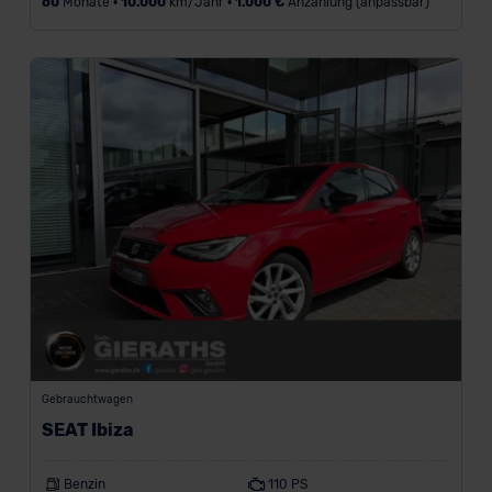
60
Monate •
10.000
km/Jahr •
1.000 €
Anzahlung (anpassbar)
Gebrauchtwagen
SEAT Ibiza
Benzin
110 PS