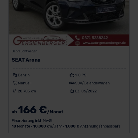
(464)
CUPRA
(363)
Renault
(1338)
Skoda
Gebrauchtwagen
(1011)
SEAT Arona
Volkswagen
(1006)
Benzin
110 PS
A
Manuell
SUV/Geländewagen
28.703 km
EZ: 06/2022
l
l
166 €
ab
/Monat
e
Finanzierung inkl. MwSt.
M
18
Monate •
10.000
km/Jahr •
1.000 €
Anzahlung (anpassbar)
a