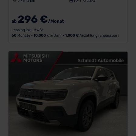
29.700 km
EZ: 03/2024
Bauform
296 €
ab
/Monat
Kraftstoff
Leasing inkl. MwSt.
60
Monate •
10.000
km/Jahr •
1.000 €
Anzahlung (anpassbar)
Getriebe
Verfügbarkeit
Monatliches
Budget
Leistung
Antrieb
Türen