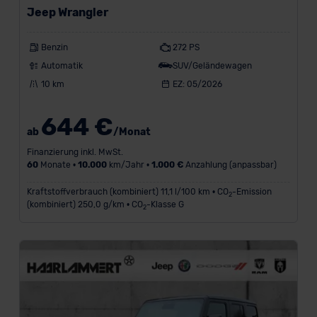
Jeep Wrangler
Benzin
272 PS
Automatik
SUV/Geländewagen
10 km
EZ: 05/2026
644 €
ab
/Monat
Finanzierung inkl. MwSt.
60
Monate •
10.000
km/Jahr •
1.000 €
Anzahlung (anpassbar)
Kraftstoffverbrauch (kombiniert) 11,1 l/100 km • CO
-Emission
2
(kombiniert) 250,0 g/km • CO
-Klasse G
2