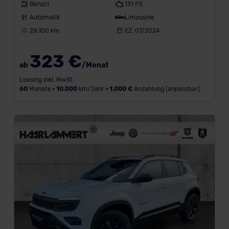
Benzin
131 PS
Automatik
Limousine
28.100 km
EZ: 07/2024
323 €
ab
/Monat
Leasing inkl. MwSt.
60
Monate •
10.000
km/Jahr •
1.000 €
Anzahlung (anpassbar)