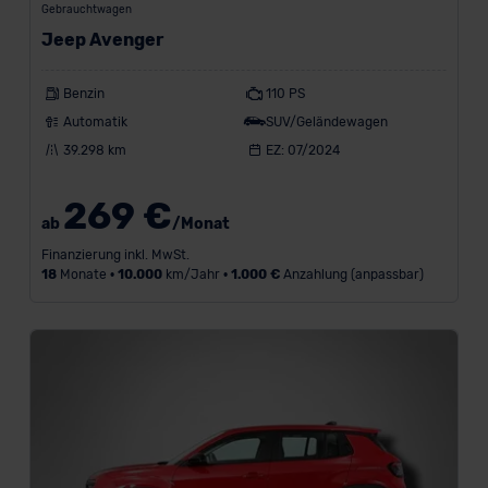
Gebrauchtwagen
e
Jeep Avenger
i
Benzin
110 PS
g
Automatik
SUV/Geländewagen
e
39.298 km
EZ: 07/2024
n
269 €
ab
/Monat
Konditionen
Finanzierung inkl. MwSt.
18
Monate •
10.000
km/Jahr •
1.000 €
Anzahlung (anpassbar)
Standort
Marke
BMW