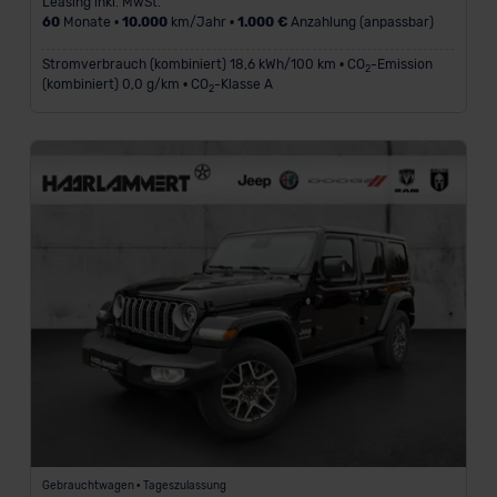
Leasing inkl. MwSt.
60
Monate •
10.000
km/Jahr •
1.000 €
Anzahlung (anpassbar)
Stromverbrauch (kombiniert) 18,6 kWh/100 km • CO
-Emission
2
(kombiniert) 0,0 g/km • CO
-Klasse A
2
Gebrauchtwagen • Tageszulassung