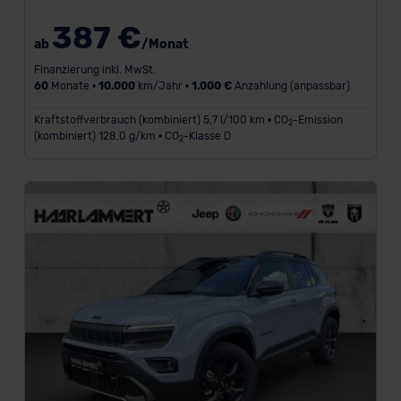
der EU erfolgt, erfolgt dies ausschließlich auf der
387 €
Grundlage eines Angemessenheitsbeschlusses der EU-
ab
/Monat
Kommission (Art. 45 Abs. 1 DSGVO), von
Finanzierung inkl. MwSt.
Standarddatenschutzklauseln (Art. 46 Abs. 2 lit. c
60
Monate •
10.000
km/Jahr •
1.000 €
Anzahlung (anpassbar)
DSGVO) oder wenn Sie hierzu Ihre Einwilligung freiwillig
Kraftstoffverbrauch (kombiniert) 5,7 l/100 km • CO
-Emission
2
erteilen. Nähere Informationen zu den bestehenden
(kombiniert) 128,0 g/km • CO
-Klasse D
2
Datenschutzklauseln können Sie über den Kontakt zu
unserem Datenschutzbeauftragten unter
datenschutz@meinauto.de anfordern.
Datenschutzerklärung
|
Impressum