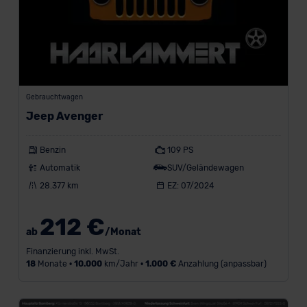
t
z
u
l
a
s
s
Gebrauchtwagen
u
Jeep Avenger
n
g
a
Benzin
109 PS
b
Automatik
SUV/Geländewagen
2024
28.377 km
EZ: 07/2024
K
212 €
i
ab
/Monat
l
Finanzierung inkl. MwSt.
o
18
Monate •
10.000
km/Jahr •
1.000 €
Anzahlung (anpassbar)
m
e
t