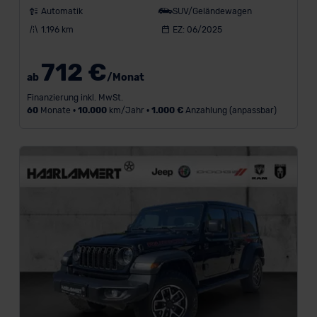
Automatik
SUV/Geländewagen
1.196 km
EZ: 06/2025
712 €
ab
/Monat
Finanzierung inkl. MwSt.
60
Monate •
10.000
km/Jahr •
1.000 €
Anzahlung (anpassbar)