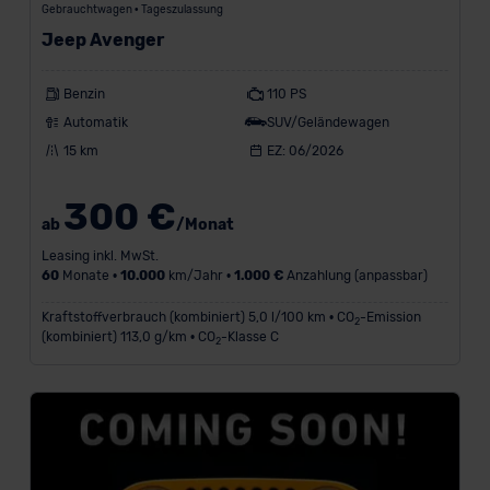
Gebrauchtwagen • Tageszulassung
Jeep Avenger
Benzin
110 PS
Automatik
SUV/Geländewagen
15 km
EZ: 06/2026
300 €
ab
/Monat
Leasing inkl. MwSt.
60
Monate •
10.000
km/Jahr •
1.000 €
Anzahlung (anpassbar)
Kraftstoffverbrauch (kombiniert) 5,0 l/100 km • CO
-Emission
2
(kombiniert) 113,0 g/km • CO
-Klasse C
2