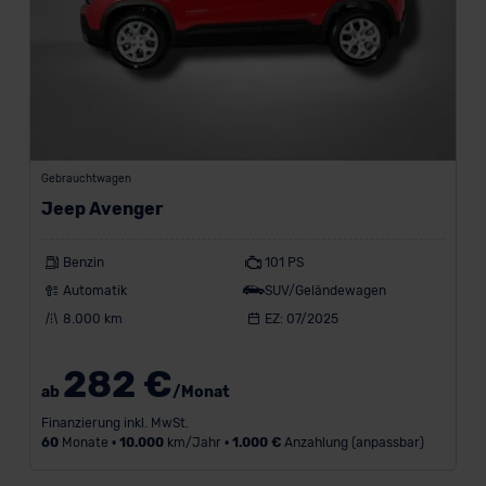
(308)
CUPRA
(276)
Renault
(904)
Skoda
Gebrauchtwagen
(908)
Jeep Avenger
Volkswagen
(903)
Benzin
101 PS
A
Automatik
SUV/Geländewagen
8.000 km
EZ: 07/2025
l
l
282 €
ab
/Monat
e
Finanzierung inkl. MwSt.
M
60
Monate •
10.000
km/Jahr •
1.000 €
Anzahlung (anpassbar)
a