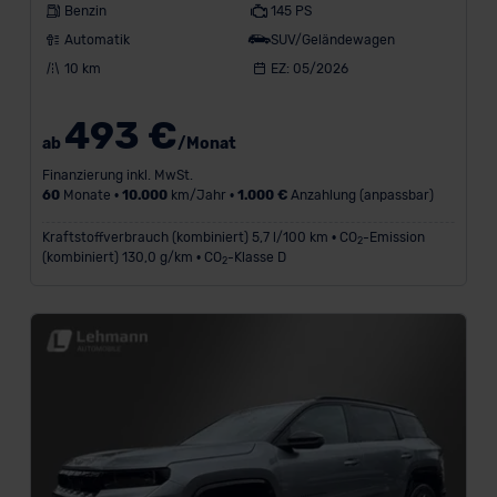
Benzin
145 PS
Automatik
SUV/Geländewagen
10 km
EZ: 05/2026
493 €
ab
/Monat
Finanzierung inkl. MwSt.
60
Monate •
10.000
km/Jahr •
1.000 €
Anzahlung (anpassbar)
Kraftstoffverbrauch (kombiniert) 5,7 l/100 km • CO
-Emission
2
(kombiniert) 130,0 g/km • CO
-Klasse D
2