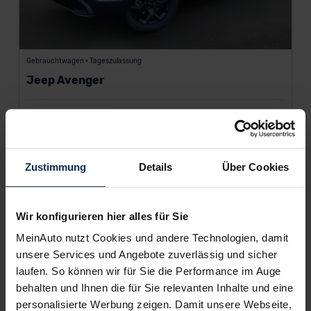
Gebrauchtwagen • Tageszulassung
Jeep Avenger
Benzin
145 PS
Automatik
SUV/Geländewagen
10 km
EZ: 06/2026
Zustimmung
Details
Über Cookies
360 €
ab
/Monat
Wir konfigurieren hier alles für Sie
Finanzierung inkl. MwSt.
60
Monate •
10.000
km/Jahr •
1.000 €
Anzahlung (anpassbar)
MeinAuto nutzt Cookies und andere Technologien, damit
unsere Services und Angebote zuverlässig und sicher
Kraftstoffverbrauch (kombiniert) 5,4 l/100 km • CO
-Emission
2
(kombiniert) 122,0 g/km • CO
-Klasse D
laufen. So können wir für Sie die Performance im Auge
2
behalten und Ihnen die für Sie relevanten Inhalte und eine
personalisierte Werbung zeigen. Damit unsere Webseite,