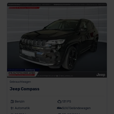
r
k
e
n
a
n
z
e
i
g
Gebrauchtwagen
e
Jeep Compass
n
Benzin
131 PS
Automatik
SUV/Geländewagen
Modell