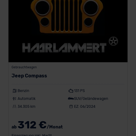
Gebrauchtwagen
Jeep Compass
Benzin
131 PS
Automatik
SUV/Geländewagen
34.305 km
EZ: 06/2024
312 €
ab
/Monat
Finanzierung inkl. MwSt.