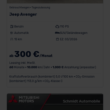
Gebrauchtwagen • Tageszulassung
Sitze
Jeep Avenger
Farbe
Benzin
110 PS
Automatik
SUV/Geländewagen
Ausstattung
15 km
EZ: 03/2026
300 €
ab
/Monat
Leasing inkl. MwSt.
60
Monate •
10.000
km/Jahr •
1.000 €
Anzahlung (anpassbar)
Kraftstoffverbrauch (kombiniert) 5,0 l/100 km • CO
-Emission
2
(kombiniert) 113,0 g/km • CO
-Klasse C
2