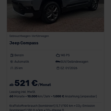
Gebrauchtwagen • Vorführwagen
Jeep Compass
Benzin
145 PS
Automatik
SUV/Geländewagen
25 km
EZ: 01/2026
521 €
ab
/Monat
Leasing inkl. MwSt.
60
Monate •
10.000
km/Jahr •
1.000 €
Anzahlung (anpassbar)
Kraftstoffverbrauch (kombiniert) 5,7 l/100 km • CO
-Emission
2
(kombiniert) 130,0 g/km • CO
-Klasse D