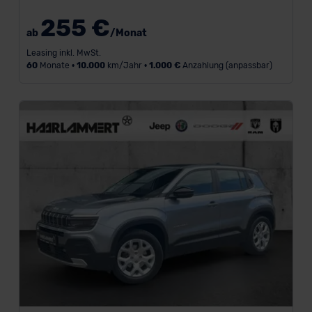
255 €
F
ab
/Monat
a
Leasing inkl. MwSt.
h
60
Monate •
10.000
km/Jahr •
1.000 €
Anzahlung (anpassbar)
r
z
e
u
g
a
r
t
a
n
z