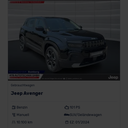
e
r
s
t
a
n
d
b
i
s
beliebig
F
Gebrauchtwagen
i
Jeep Avenger
l
Benzin
101 PS
t
Manuell
SUV/Geländewagen
e
10.100 km
EZ: 01/2024
r