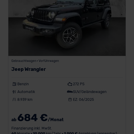
Gebrauchtwagen • Vorführwagen
Jeep Wrangler
Benzin
272 PS
Automatik
SUV/Geländewagen
8.939 km
EZ: 06/2025
684 €
ab
/Monat
Finanzierung inkl. MwSt.
60
Monate •
10.000
km/Jahr •
1.000 €
Anzahlung (anpassbar)