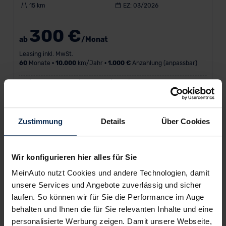
15 km
EZ: 03/2026
300 €
ab
/Monat
Leasing inkl. MwSt.
60
Monate •
10.000
km/Jahr •
1.000 €
Anzahlung (anpassbar)
Kraftstoffverbrauch (kombiniert) 5,0 l/100 km • CO
-Emission
2
(kombiniert) 113,0 g/km • CO
-Klasse C
2
Zustimmung
Details
Über Cookies
Wir konfigurieren hier alles für Sie
MeinAuto nutzt Cookies und andere Technologien, damit
unsere Services und Angebote zuverlässig und sicher
laufen. So können wir für Sie die Performance im Auge
behalten und Ihnen die für Sie relevanten Inhalte und eine
personalisierte Werbung zeigen. Damit unsere Webseite,