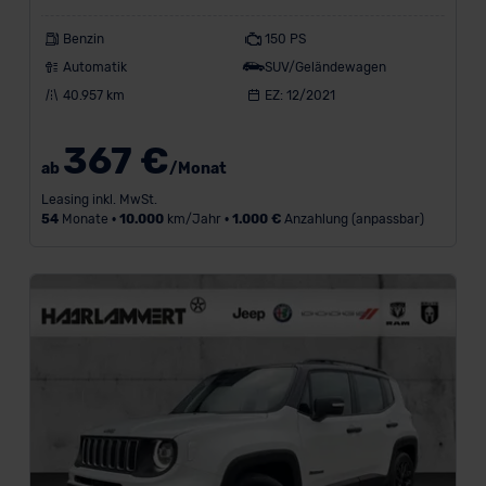
Benzin
150 PS
Automatik
SUV/Geländewagen
40.957 km
EZ: 12/2021
367 €
ab
/Monat
Leasing inkl. MwSt.
54
Monate •
10.000
km/Jahr •
1.000 €
Anzahlung (anpassbar)