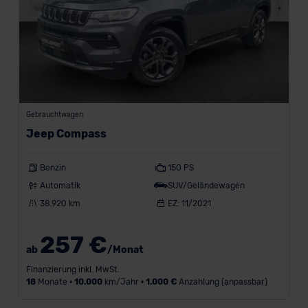
(468)
CUPRA
(371)
Renault
(1354)
Skoda
Gebrauchtwagen
(1035)
Jeep Compass
Volkswagen
(1011)
Benzin
150 PS
A
Automatik
SUV/Geländewagen
38.920 km
EZ: 11/2021
l
l
257 €
ab
/Monat
e
Finanzierung inkl. MwSt.
M
18
Monate •
10.000
km/Jahr •
1.000 €
Anzahlung (anpassbar)
a