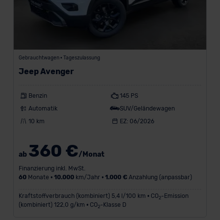
Gebrauchtwagen • Tageszulassung
Jeep Avenger
Benzin
145 PS
Automatik
SUV/Geländewagen
10 km
EZ: 06/2026
360 €
ab
/Monat
Finanzierung inkl. MwSt.
60
Monate •
10.000
km/Jahr •
1.000 €
Anzahlung (anpassbar)
Kraftstoffverbrauch (kombiniert) 5,4 l/100 km • CO
-Emission
2
(kombiniert) 122,0 g/km • CO
-Klasse D
2