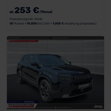
F
253 €
ab
/Monat
a
Finanzierung inkl. MwSt.
h
18
Monate •
10.000
km/Jahr •
1.000 €
Anzahlung (anpassbar)
r
z
e
u
g
a
r
t
a
n
z