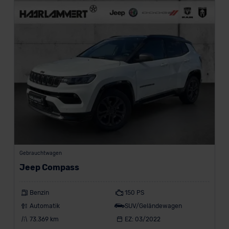
e
r
s
t
a
n
d
b
i
s
beliebig
F
Gebrauchtwagen
i
Jeep Compass
l
Benzin
150 PS
t
Automatik
SUV/Geländewagen
e
73.369 km
EZ: 03/2022
r