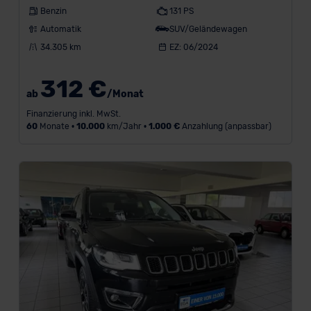
Benzin
131 PS
Automatik
SUV/Geländewagen
34.305 km
EZ: 06/2024
312 €
ab
/Monat
Finanzierung inkl. MwSt.
60
Monate •
10.000
km/Jahr •
1.000 €
Anzahlung (anpassbar)