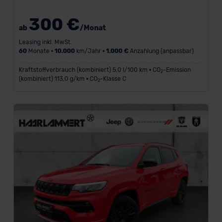
300 €
ab
/Monat
Leasing inkl. MwSt.
60
Monate •
10.000
km/Jahr •
1.000 €
Anzahlung (anpassbar)
Kraftstoffverbrauch (kombiniert) 5,0 l/100 km • CO
-Emission
2
(kombiniert) 113,0 g/km • CO
-Klasse C
2