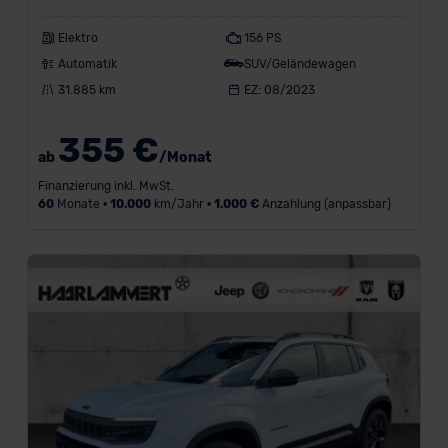
Elektro
156 PS
Automatik
SUV/Geländewagen
31.885 km
EZ: 08/2023
355 €
ab
/Monat
Finanzierung inkl. MwSt.
60
Monate •
10.000
km/Jahr •
1.000 €
Anzahlung (anpassbar)