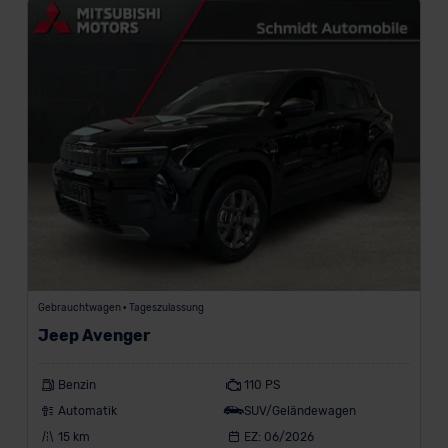
der EU erfolgt, erfolgt dies ausschließlich auf der
Grundlage eines Angemessenheitsbeschlusses der EU-
Kommission (Art. 45 Abs. 1 DSGVO), von
Standarddatenschutzklauseln (Art. 46 Abs. 2 lit. c
DSGVO) oder wenn Sie hierzu Ihre Einwilligung freiwillig
erteilen. Nähere Informationen zu den bestehenden
Datenschutzklauseln können Sie über den Kontakt zu
unserem Datenschutzbeauftragten unter
datenschutz@meinauto.de anfordern.
Datenschutzerklärung
|
Impressum
Gebrauchtwagen • Tageszulassung
Jeep Avenger
Benzin
110 PS
Automatik
SUV/Geländewagen
15 km
EZ: 06/2026