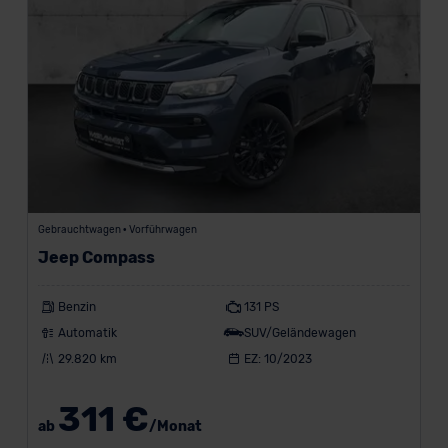
Gebrauchtwagen • Vorführwagen
Jeep Compass
Benzin
131 PS
Automatik
SUV/Geländewagen
29.820 km
EZ: 10/2023
311 €
ab
/Monat