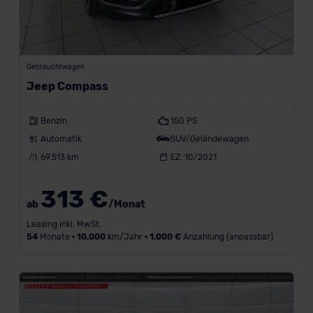
Gebrauchtwagen
Jeep Compass
Benzin
150 PS
Automatik
SUV/Geländewagen
69.513 km
EZ: 10/2021
313 €
ab
/Monat
Leasing inkl. MwSt.
54
Monate •
10.000
km/Jahr •
1.000 €
Anzahlung (anpassbar)