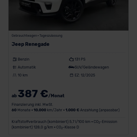
Gebrauchtwagen • Tageszulassung
Jeep Renegade
Benzin
131 PS
Automatik
SUV/Geländewagen
10 km
EZ: 12/2025
387 €
ab
/Monat
Finanzierung inkl. MwSt.
60
Monate •
10.000
km/Jahr •
1.000 €
Anzahlung (anpassbar)
Kraftstoffverbrauch (kombiniert) 5,7 l/100 km • CO
-Emission
2
(kombiniert) 128,0 g/km • CO
-Klasse D
2