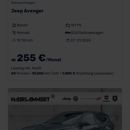
Gebrauchtwagen
e
Jeep Avenger
i
Benzin
101 PS
g
Manuell
SUV/Geländewagen
e
10.100 km
EZ: 01/2024
n
255 €
ab
/Monat
Konditionen
Leasing inkl. MwSt.
60
Monate •
10.000
km/Jahr •
1.000 €
Anzahlung (anpassbar)
Standort
Marke
BMW