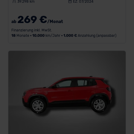
39.298 km
EZ: 07/2024
Bauform
269 €
ab
/Monat
Kraftstoff
Finanzierung inkl. MwSt.
18
Monate •
10.000
km/Jahr •
1.000 €
Anzahlung (anpassbar)
Getriebe
Verfügbarkeit
Monatliches
Budget
Leistung
Antrieb
Türen