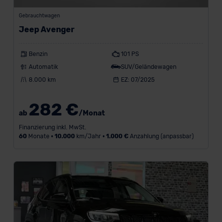
Gebrauchtwagen
Sitze
Jeep Avenger
Farbe
Benzin
101 PS
Automatik
SUV/Geländewagen
Ausstattung
8.000 km
EZ: 07/2025
282 €
ab
/Monat
Finanzierung inkl. MwSt.
60
Monate •
10.000
km/Jahr •
1.000 €
Anzahlung (anpassbar)