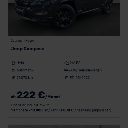
t
z
u
l
a
s
s
Gebrauchtwagen
u
Jeep Compass
n
g
a
Hybrid
241 PS
b
Automatik
SUV/Geländewagen
beliebig
97.070 km
EZ: 05/2022
K
222 €
i
ab
/Monat
l
Finanzierung inkl. MwSt.
o
18
Monate •
10.000
km/Jahr •
1.000 €
Anzahlung (anpassbar)
m
e
t