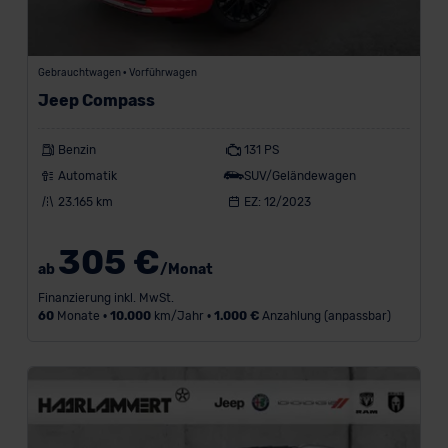
Gebrauchtwagen • Vorführwagen
Jeep Compass
Benzin
131 PS
Automatik
SUV/Geländewagen
23.165 km
EZ: 12/2023
305 €
ab
/Monat
Finanzierung inkl. MwSt.
60
Monate •
10.000
km/Jahr •
1.000 €
Anzahlung (anpassbar)