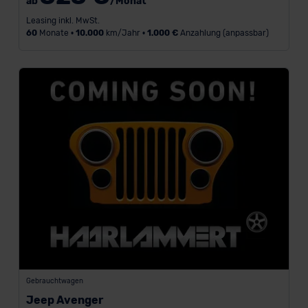
ab
/Monat
Leasing inkl. MwSt.
60
Monate •
10.000
km/Jahr •
1.000 €
Anzahlung (anpassbar)
Gebrauchtwagen
Jeep Avenger