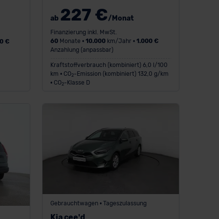
227 €
ab
/Monat
Finanzierung inkl. MwSt.
60
Monate •
10.000
km/Jahr •
1.000 €
0 €
Anzahlung (anpassbar)
Kraftstoffverbrauch (kombiniert) 6,0 l/100
km • CO
-Emission (kombiniert) 132,0 g/km
2
• CO
-Klasse D
2
Gebrauchtwagen • Tageszulassung
Kia cee'd