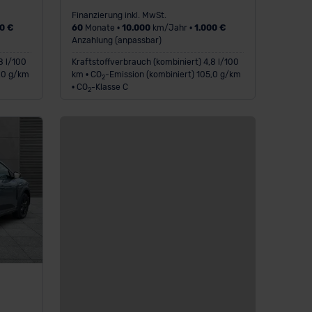
Finanzierung inkl. MwSt.
0 €
60
Monate •
10.000
km/Jahr •
1.000 €
Anzahlung (anpassbar)
8 l/100
Kraftstoffverbrauch (kombiniert) 4,8 l/100
8,0 g/km
km • CO
-Emission (kombiniert) 105,0 g/km
2
• CO
-Klasse C
2