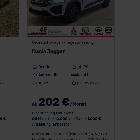
Gebrauchtwagen • Tageszulassung
Dacia Jogger
Benzin
141 PS
Automatik
Kombi
25
10 km
EZ: 09/2025
202 €
ab
/Monat
Finanzierung inkl. MwSt.
0 €
60
Monate •
10.000
km/Jahr •
1.000 €
Anzahlung (anpassbar)
Kraftstoffverbrauch (kombiniert) 4,6 l/100
km • CO
-Emission (kombiniert) 108,0 g/km