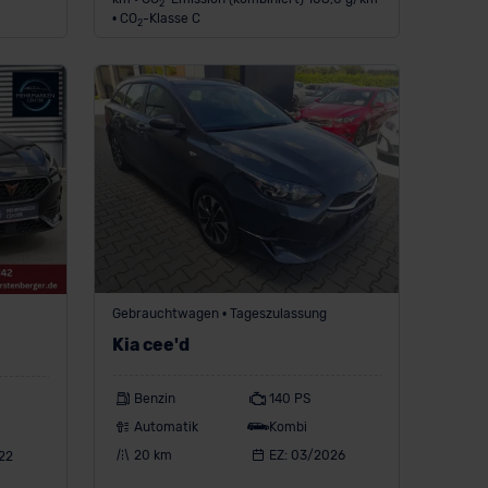
2
• CO
-Klasse C
2
Gebrauchtwagen • Tageszulassung
Kia cee'd
Benzin
140 PS
Automatik
Kombi
20 km
EZ: 03/2026
22