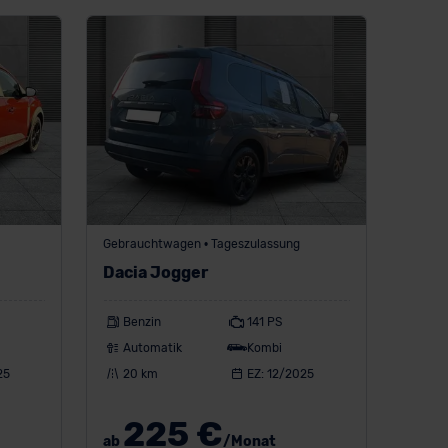
Gebrauchtwagen • Tageszulassung
Dacia Jogger
Benzin
141 PS
Automatik
Kombi
25
20 km
EZ: 12/2025
225 €
ab
/Monat