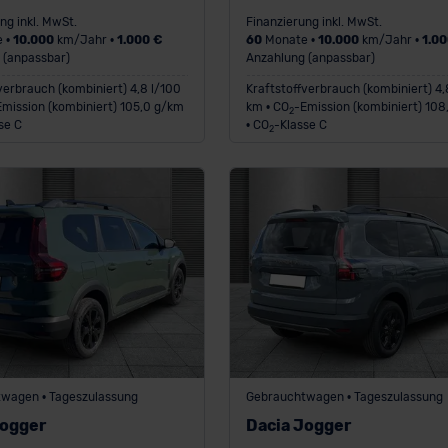
ng inkl. MwSt.
Finanzierung inkl. MwSt.
 •
10.000
km/Jahr •
1.000 €
60
Monate •
10.000
km/Jahr •
1.00
 (anpassbar)
Anzahlung (anpassbar)
verbrauch (kombiniert) 4,8 l/100
Kraftstoffverbrauch (kombiniert) 4,
Emission (kombiniert) 105,0 g/km
km • CO
-Emission (kombiniert) 10
2
se C
• CO
-Klasse C
2
wagen • Tageszulassung
Gebrauchtwagen • Tageszulassung
Jogger
Dacia Jogger