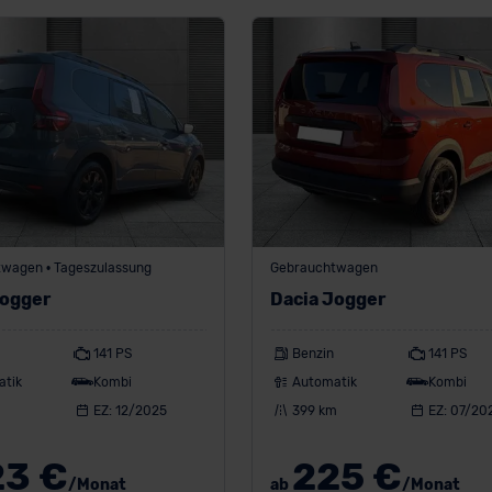
wagen • Tageszulassung
Gebrauchtwagen
Jogger
Dacia Jogger
141 PS
Benzin
141 PS
atik
Kombi
Automatik
Kombi
EZ: 12/2025
399 km
EZ: 07/20
23 €
225 €
/Monat
ab
/Monat