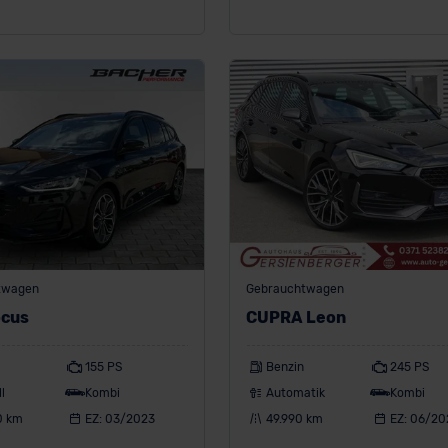
twagen
Gebrauchtwagen
ocus
CUPRA Leon
155 PS
Benzin
245 PS
l
Kombi
Automatik
Kombi
0 km
EZ: 03/2023
49.990 km
EZ: 06/20