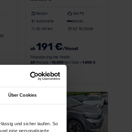
Benzin
160 PS
Automatik
Kombi
50.761 km
EZ: 10/2024
25
191 €
ab
/Monat
Finanzierung inkl. MwSt.
60
Monate •
10.000
km/Jahr •
1.000 €
Anzahlung (anpassbar)
0 €
Über Cookies
ässig und sicher laufen. So
und eine personalisierte