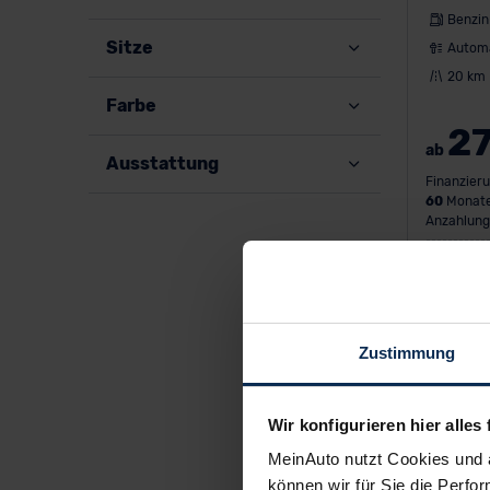
Benzin
Sitze
Autom
20 km
Farbe
2
ab
Ausstattung
Finanzieru
60
Monate
Anzahlung
Kraftstoff
km • CO
-
2
• CO
-Klas
2
Zustimmung
Wir konfigurieren hier alles 
MeinAuto nutzt Cookies und 
können wir für Sie die Perfor