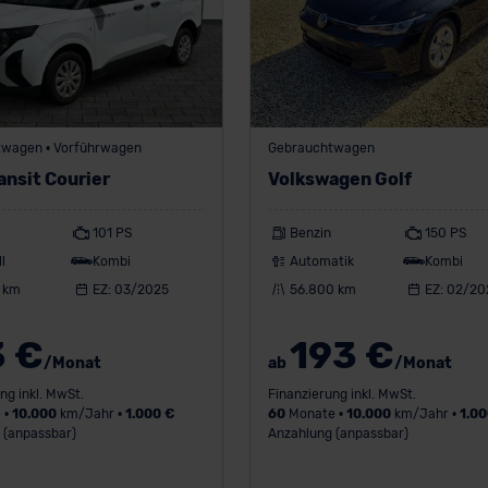
wagen • Vorführwagen
Gebrauchtwagen
ansit Courier
Volkswagen Golf
101 PS
Benzin
150 PS
l
Kombi
Automatik
Kombi
 km
EZ: 03/2025
56.800 km
EZ: 02/20
3 €
193 €
/Monat
ab
/Monat
ng inkl. MwSt.
Finanzierung inkl. MwSt.
 •
10.000
km/Jahr •
1.000 €
60
Monate •
10.000
km/Jahr •
1.00
 (anpassbar)
Anzahlung (anpassbar)