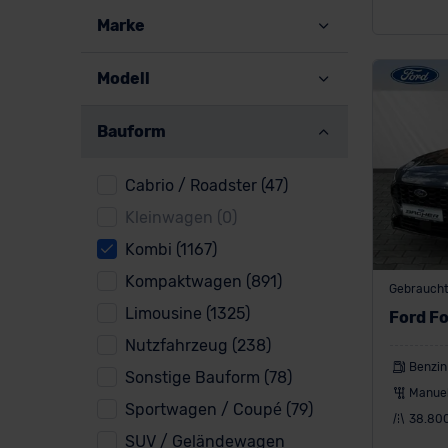
Marke
Modell
Bauform
Cabrio / Roadster (47)
Kleinwagen (0)
Kombi (1167)
Kompaktwagen (891)
Gebrauch
Limousine (1325)
Ford F
Nutzfahrzeug (238)
Benzin
Sonstige Bauform (78)
Manuel
Sportwagen / Coupé (79)
38.80
SUV / Geländewagen