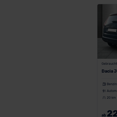
Gebraucht
Dacia 
Benzin
Autom
20 km
2
ab