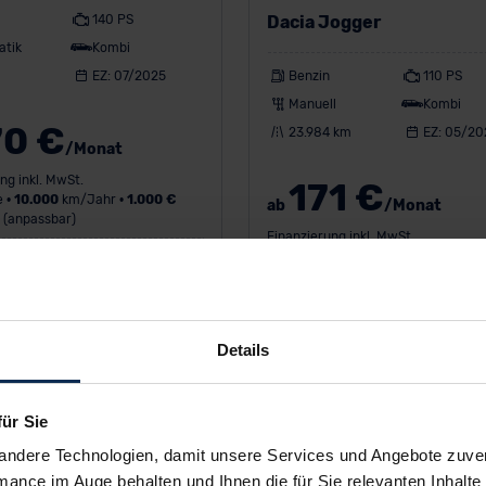
140 PS
Dacia Jogger
atik
Kombi
EZ: 07/2025
Benzin
110 PS
Manuell
Kombi
70 €
23.984 km
EZ: 05/20
/Monat
ng inkl. MwSt.
171 €
 •
10.000
km/Jahr •
1.000 €
ab
/Monat
 (anpassbar)
Finanzierung inkl. MwSt.
verbrauch (kombiniert) 6,3 l/100
60
Monate •
10.000
km/Jahr •
1.00
Emission (kombiniert) 143,0 g/km
Anzahlung (anpassbar)
se E
Details
für Sie
andere Technologien, damit unsere Services und Angebote zuverl
mance im Auge behalten und Ihnen die für Sie relevanten Inhalte 