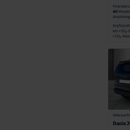
Finanzieru
60
Monate
Anzahlung
Kraftstoff
km • CO
-
2
• CO
-Klas
2
Gebraucht
Dacia 