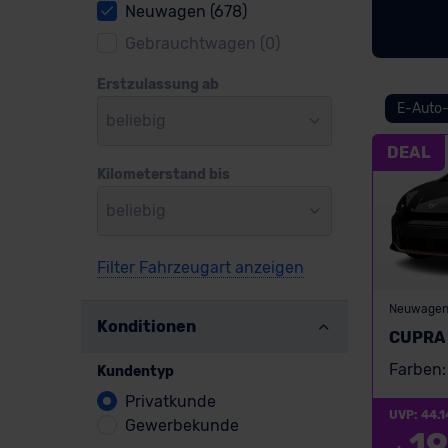
Neuwagen (678)
Gebrauchtwagen (0)
Erstzulassung ab
E-Auto-
beliebig
DEAL
Kilometerstand bis
beliebig
Filter Fahrzeugart anzeigen
Neuwage
Konditionen
CUPRA 
Farben:
Kundentyp
Privatkunde
UVP: 44.1
Gewerbekunde
19