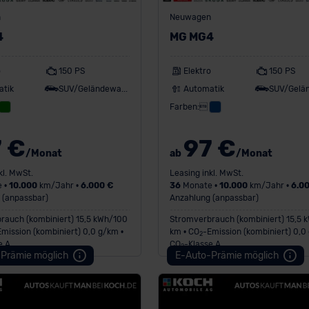
n
Neuwagen
4
MG MG4
o
150 PS
Elektro
150 PS
atik
SUV/Geländewagen
Automatik
Farben:
 €
97 €
/Monat
ab
/Monat
kl. MwSt.
Leasing inkl. MwSt.
 •
10.000
km/Jahr •
6.000 €
36
Monate •
10.000
km/Jahr •
6.0
 (anpassbar)
Anzahlung (anpassbar)
rauch (kombiniert) 15,5 kWh/100
Stromverbrauch (kombiniert) 15,5 
Emission (kombiniert) 0,0 g/km •
km • CO
-Emission (kombiniert) 0,0
2
e A
CO
-Klasse A
2
Prämie möglich
E-Auto-Prämie möglich