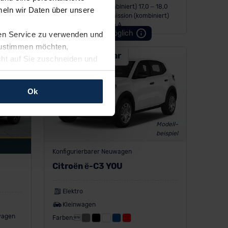
kWh/100
Stromverbrauch (kombiniert) 17,0 – 18,0
eln wir Daten über unsere
 g/km •
kWh/100 km • CO
-Emission (kombiniert)
2
0,0 g/km • CO
-Klasse A
2
E-Auto-Prämie möglich
ren Service zu verwenden und
 zustimmen möchten,
konfigurierbar
cht auf Sie zuschneiden und
llungen jederzeit anpassen
Ok
rfolgen: Wir beabsichtigen
ssen. Soweit eine
Modell-
age eines
beispiel
nschutzklauseln (Art. 46
Konfigurierbarer Neuwagen
mationen zu den bestehenden
Citroën ë-C3 YOU
ter datenschutz@meinauto.de
Elektro
Kleinwagen
wagen
Farben: