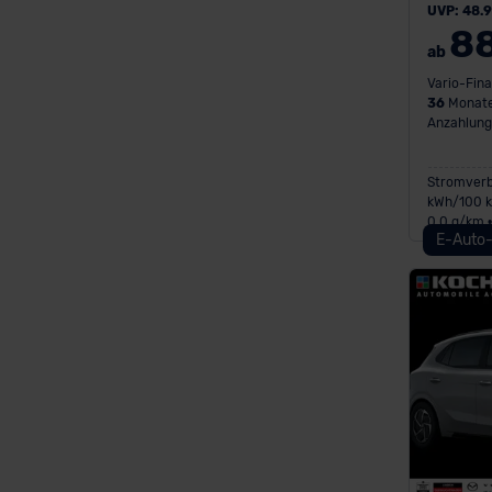
UVP: 48.
8
ab
Vario-Fina
36
Monate
Anzahlung
Stromverbr
kWh/100 k
0,0 g/km 
E-Auto-