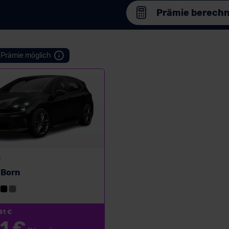
Prämie berech
Prämie möglich
n
Born
41 €
1 €