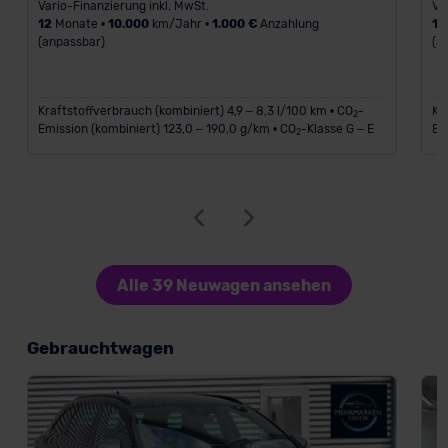
Vario-Finanzierung inkl. MwSt.
Va
12
Monate •
10.000
km/Jahr •
1.000 €
Anzahlung
12
(anpassbar)
(a
Kraftstoffverbrauch (kombiniert) 4,9 – 8,3 l/100 km • CO
-
Kr
2
Emission (kombiniert) 123,0 – 190,0 g/km • CO
-Klasse G – E
Em
2
Alle 39 Neuwagen ansehen
Gebrauchtwagen