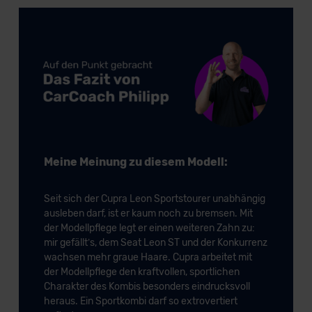
der EU erfolgt, erfolgt dies ausschließlich auf der
Grundlage eines Angemessenheitsbeschlusses der EU-
Kommission (Art. 45 Abs. 1 DSGVO), von
Standarddatenschutzklauseln (Art. 46 Abs. 2 lit. c
DSGVO) oder wenn Sie hierzu Ihre Einwilligung freiwillig
erteilen. Nähere Informationen zu den bestehenden
Datenschutzklauseln können Sie über den Kontakt zu
unserem Datenschutzbeauftragten unter
datenschutz@meinauto.de anfordern.
Meine Meinung zu diesem Modell:
Datenschutzerklärung
|
Impressum
Seit sich der Cupra Leon Sportstourer unabhängig
ausleben darf, ist er kaum noch zu bremsen. Mit
der Modellpflege legt er einen weiteren Zahn zu:
mir gefällt’s, dem Seat Leon ST und der Konkurrenz
wachsen mehr graue Haare. Cupra arbeitet mit
der Modellpflege den kraftvollen, sportlichen
Charakter des Kombis besonders eindrucksvoll
heraus. Ein Sportkombi darf so extrovertiert