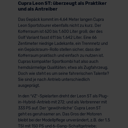
Cupra Leon ST: überzeugt als Praktiker
und als Antreiber
Das Gepäck kommt im 4,64 Meter langen Cupra
Leon Sportstourer ebenfalls nicht zu kurz. Der
Kofferraum ist 620 bis 1.600 Liter groß; der des
Golf Variant fasst 611 bis 1.642 Liter. Eine 66
Zentimeter niedrige Ladekante, ein Trennnetz und
ein Gepäckraum-Rollo stellen sicher, dass der
Kofferraum praktisch und einfach zu nutzen ist.
Cupras kompakter Sportkombi hat also auch
hemdsärmelige Qualitäten; etwa als Zugfahrzeug.
Doch wie steht es um seine fahrerischen Talente?
Sie sind je nach Antrieb unterschiedlich
ausgeprägt.
In den “VZ”-Spielarten dreht der Leon ST als Plug-
in-Hybrid-Antrieb mit 272; und als Verbrenner mit
333 PS auf. Der “gewöhnliche” Cupra Leon ST
geht es geruhsamer an. Das Gros der Motoren
bleibt bei der Modellpflege unverändert, z.B. der 1.5
TSI mit 150 PS und 6-Gang-Schaltgetriebe;