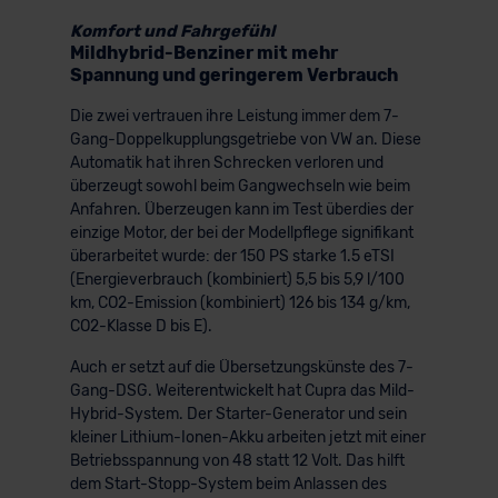
Komfort und Fahrgefühl
Mildhybrid-Benziner mit mehr
Spannung und geringerem Verbrauch
Die zwei vertrauen ihre Leistung immer dem 7-
Gang-Doppelkupplungsgetriebe von VW an. Diese
Automatik hat ihren Schrecken verloren und
überzeugt sowohl beim Gangwechseln wie beim
Anfahren. Überzeugen kann im Test überdies der
einzige Motor, der bei der Modellpflege signifikant
überarbeitet wurde: der 150 PS starke 1.5 eTSI
(Energieverbrauch (kombiniert) 5,5 bis 5,9 l/100
km, CO2-Emission (kombiniert) 126 bis 134 g/km,
CO2-Klasse D bis E).
Auch er setzt auf die Übersetzungskünste des 7-
Gang-DSG. Weiterentwickelt hat Cupra das Mild-
Hybrid-System. Der Starter-Generator und sein
kleiner Lithium-Ionen-Akku arbeiten jetzt mit einer
Betriebsspannung von 48 statt 12 Volt. Das hilft
dem Start-Stopp-System beim Anlassen des