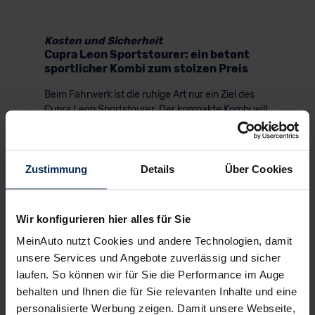
Kosten und Sicherheit
Cupra Leon Sportstourer: ein betont
sportlicher Kombi zum stolzen Preis
Beim Fahrwerk ist die ruhige Art nur ein Ziel des
Cupra Leon Sportstourer. Der kompakte Kombi will
vor allem das “Sport” im Tourer betonen – und das
gelingt im vorzüglich. Mit seinem langen Radstand
und der breiten Spur liegt der Leon ST satt auf der
Straße. Mit seiner Mehrlenker-Hinterachse und
Zustimmung
Details
Über Cookies
seinen MacPherson-Federbeinen vorne pflegt er
einen ebenso intensiven wie feinfühligen
Bodenkontakt.
Wir konfigurieren hier alles für Sie
Der Federungskomfort des Standardfahrwerks ist
MeinAuto nutzt Cookies und andere Technologien, damit
solide – mit den Adaptivdämpfern fühlt sich der
unsere Services und Angebote zuverlässig und sicher
Cupra Leon ST jedoch spürbar komfortabler an;
laufen. So können wir für Sie die Performance im Auge
bei den großen Rädern schadet mehr Federweg
behalten und Ihnen die für Sie relevanten Inhalte und eine
nicht. Überzeugen kann uns Cupras
personalisierte Werbung zeigen. Damit unsere Webseite,
Kompaktkombi zudem mit seiner passiven