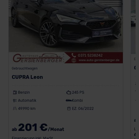
Ge
C
Gebrauchtwagen
CUPRA Leon
Benzin
245 PS
Automatik
Kombi
49.990 km
EZ: 06/2022
a
201 €
Le
ab
/Monat
6
Finanzierung inkl. MwSt.