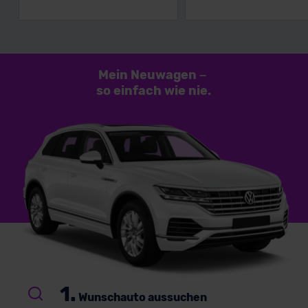
Mein Neuwagen
–
so einfach
wie nie.
1.
Wunschauto aussuchen