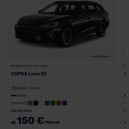
Modellbeispiel
Konfigurierbarer Neuwagen
Kon
CUPRA Leon VZ
C
Benzin, Diesel
Kombi
Farben:
Fa
UVP: 55.070 €
UV
150 €
ab
/Monat
a