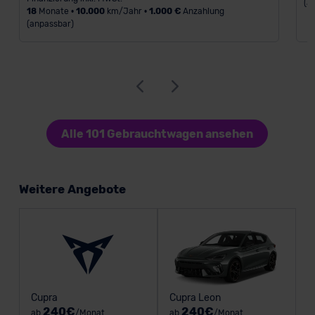
(a
18
Monate •
10.000
km/Jahr •
1.000 €
Anzahlung
(anpassbar)
Alle 101 Gebrauchtwagen ansehen
Weitere Angebote
Cupra
Cupra Leon
240€
240€
ab
/Monat
ab
/Monat