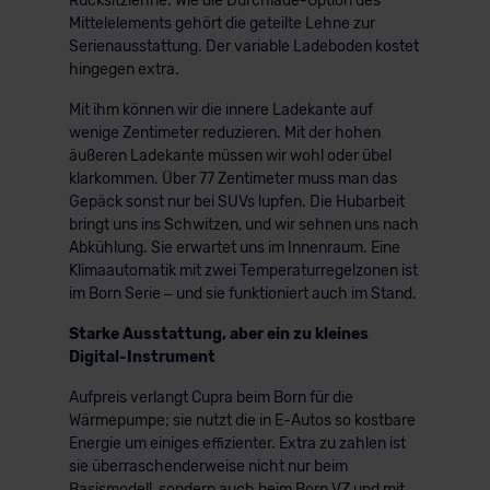
Rücksitzlehne. Wie die Durchlade-Option des
Mittelelements gehört die geteilte Lehne zur
Serienausstattung. Der variable Ladeboden kostet
hingegen extra.
Mit ihm können wir die innere Ladekante auf
wenige Zentimeter reduzieren. Mit der hohen
äußeren Ladekante müssen wir wohl oder übel
klarkommen. Über 77 Zentimeter muss man das
Gepäck sonst nur bei SUVs lupfen. Die Hubarbeit
bringt uns ins Schwitzen, und wir sehnen uns nach
Abkühlung. Sie erwartet uns im Innenraum. Eine
Klimaautomatik mit zwei Temperaturregelzonen ist
im Born Serie – und sie funktioniert auch im Stand.
Starke Ausstattung, aber ein zu kleines
Digital-Instrument
Aufpreis verlangt Cupra beim Born für die
Wärmepumpe; sie nutzt die in E-Autos so kostbare
Energie um einiges effizienter. Extra zu zahlen ist
sie überraschenderweise nicht nur beim
Basismodell, sondern auch beim Born VZ und mit