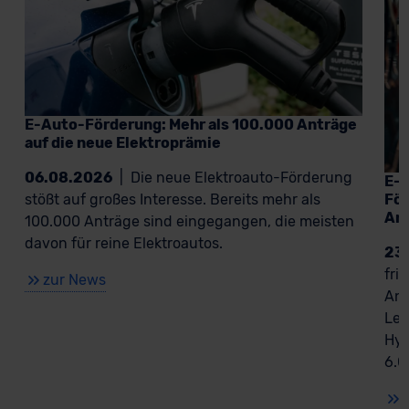
E-Auto-Förderung: Mehr als 100.000 Anträge
auf die neue Elektroprämie
06.08.2026
|
Die neue Elektroauto-Förderung
E-A
För
stößt auf großes Interesse. Bereits mehr als
An
100.000 Anträge sind eingegangen, die meisten
davon für reine Elektroautos.
23
fri
zur News
Ant
Lea
Hyb
6.0