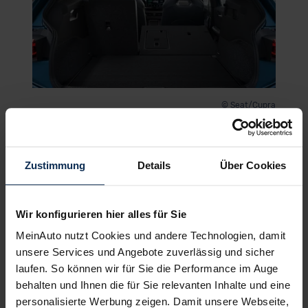
© Seat/Cupra
▶ Kosten
Moderate Unterhaltskosten
Zustimmung
Details
Über Cookies
Der Cupra Born ist mit einem Einstiegspreis von
etwas über 40.000 Euro angesiedelt und bietet
verschiedene Modellvarianten, die den Preis je
Wir konfigurieren hier alles für Sie
nach Ausstattung und Batteriekapazität
beeinflussen können. Ein positiver Aspekt sind die
MeinAuto nutzt Cookies und andere Technologien, damit
niedrigeren Unterhaltskosten im Vergleich zu
unsere Services und Angebote zuverlässig und sicher
herkömmlichen Verbrennerfahrzeugen.
laufen. So können wir für Sie die Performance im Auge
Elektrofahrzeuge sind generell günstiger im
behalten und Ihnen die für Sie relevanten Inhalte und eine
Betrieb und in der Wartung, was sich auch bei
personalisierte Werbung zeigen. Damit unsere Webseite,
diesem Modell zeigt. Beim ADAC wurden die