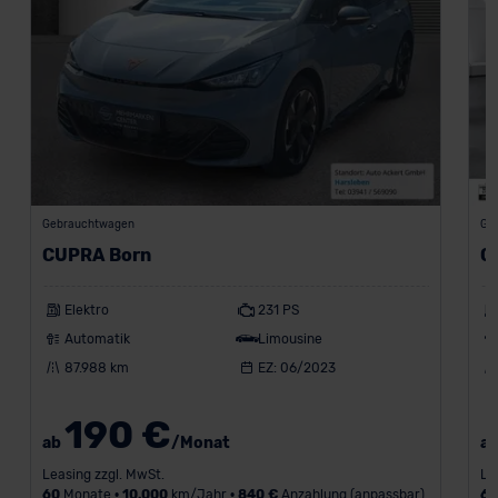
Gebrauchtwagen
Ge
CUPRA Born
C
Elektro
231 PS
Automatik
Limousine
87.988 km
EZ: 06/2023
190 €
ab
/Monat
a
Leasing zzgl. MwSt.
Le
60
Monate •
10.000
km/Jahr •
840 €
Anzahlung (anpassbar)
6