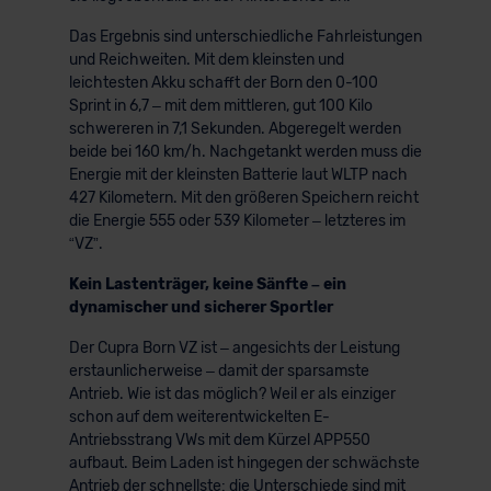
Das Ergebnis sind unterschiedliche Fahrleistungen
und Reichweiten. Mit dem kleinsten und
leichtesten Akku schafft der Born den 0-100
Sprint in 6,7 – mit dem mittleren, gut 100 Kilo
schwereren in 7,1 Sekunden. Abgeregelt werden
beide bei 160 km/h. Nachgetankt werden muss die
Energie mit der kleinsten Batterie laut WLTP nach
427 Kilometern. Mit den größeren Speichern reicht
die Energie 555 oder 539 Kilometer – letzteres im
“VZ”.
Kein Lastenträger, keine Sänfte – ein
dynamischer und sicherer Sportler
Der Cupra Born VZ ist – angesichts der Leistung
erstaunlicherweise – damit der sparsamste
Antrieb. Wie ist das möglich? Weil er als einziger
schon auf dem weiterentwickelten E-
Antriebsstrang VWs mit dem Kürzel APP550
aufbaut. Beim Laden ist hingegen der schwächste
Antrieb der schnellste: die Unterschiede sind mit