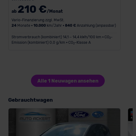
210 €
ab
/Monat
Vario-Finanzierung zzgl. MwSt.
24
Monate •
10.000
km/Jahr •
840 €
Anzahlung (anpassbar)
Stromverbrauch (kombiniert) 14,1 – 14,4 kWh/100 km • CO
-
2
Emission (kombiniert) 0,0 g/km • CO
-Klasse A
2
Alle 1 Neuwagen ansehen
Gebrauchtwagen