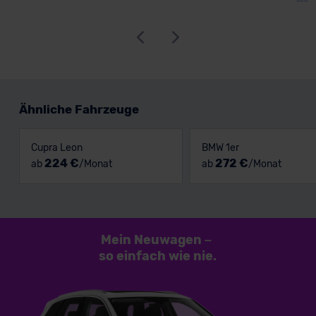
Ähnliche Fahrzeuge
Cupra Leon
BMW 1er
224 €
272 €
ab
/Monat
ab
/Monat
Mein Neuwagen
–
so einfach
wie nie.