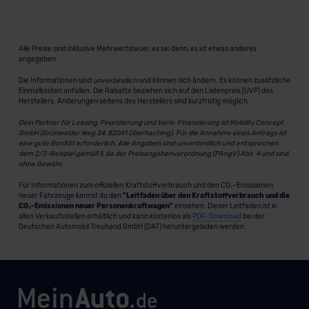
Alle Preise sind inklusive Mehrwertsteuer, es sei denn, es ist etwas anderes
angegeben.
Die Informationen sind
unverbindlich
und können sich ändern. Es können zusätzliche
Einmalkosten anfallen. Die Rabatte beziehen sich auf den Listenpreis (UVP) des
Herstellers. Änderungen seitens des Herstellers sind kurzfristig möglich.
Dein Partner für Leasing, Finanzierung und Vario-Finanzierung ist Mobility Concept
GmbH (Grünwalder Weg 34, 82041 Oberhaching). Für die Annahme eines Antrags ist
eine gute Bonität erforderlich. Alle Angaben sind unverbindlich und entsprechen
dem 2/3-Beispiel gemäß § 6a der Preisangabenverordnung (PAngV) Abs. 4 und sind
ohne Gewähr.
Für Informationen zum offiziellen Kraftstoffverbrauch und den CO₂-Emissionen
neuer Fahrzeuge kannst du den
"Leitfaden über den Kraftstoffverbrauch und die
CO₂-Emissionen neuer Personenkraftwagen"
einsehen. Dieser Leitfaden ist in
allen Verkaufsstellen erhältlich und kann kostenlos als
PDF-Download
bei der
Deutschen Automobil Treuhand GmbH (DAT) heruntergeladen werden.