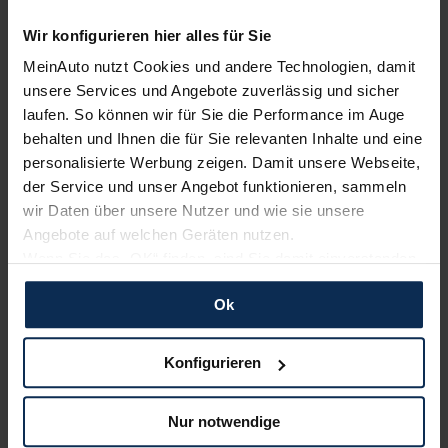
Wir konfigurieren hier alles für Sie
Polestar
KIA
MeinAuto nutzt Cookies und andere Technologien, damit
unsere Services und Angebote zuverlässig und sicher
laufen. So können wir für Sie die Performance im Auge
behalten und Ihnen die für Sie relevanten Inhalte und eine
personalisierte Werbung zeigen. Damit unsere Webseite,
der Service und unser Angebot funktionieren, sammeln
wir Daten über unsere Nutzer und wie sie unsere
Angebote auf welchen Geräten nutzen.
Wenn Sie das „OK“ finden, sind Sie damit einverstanden
BMW
Nissan
und erlauben uns Cookies für unseren Service zu
Ok
verwenden und diese Daten an Dritte weiterzugeben,
etwa an unsere Marketingpartner. Falls Sie dem nicht
zustimmen möchten, beschränken wir uns auf die
Konfigurieren
wesentlichen Cookies. Leider können wir unsere Inhalte
dann nicht auf Sie zuschneiden und Sie somit nicht
Nur notwendige
perfekt auf dem Weg zu Ihrem Neuwagen unterstützen.