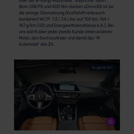
oder der 8-Gang-Automaitk ʺSteptronic Sport".
Beim 258 PS und 400 Nm starken sDrive30i ist sie
die einzige Übersetzung (Kraftstoffverbrauch
kombiniert WLTP: 7,3 / 7,4 Liter auf 100 km, 164 /
167 g/km CO2 und Energieeffizienzklasse k.A.). Bei
uns wählt aber jeder zweite Kunde einen anderen
Motor, den Sechszylinder und damit das “M
Automobil” des Z4.
KI-generiert