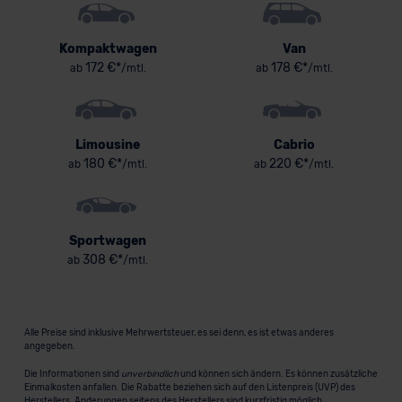
Kompaktwagen
Van
172 €*
178 €*
ab
/mtl.
ab
/mtl.
Limousine
Cabrio
180 €*
220 €*
ab
/mtl.
ab
/mtl.
Sportwagen
308 €*
ab
/mtl.
Alle Preise sind inklusive Mehrwertsteuer, es sei denn, es ist etwas anderes
angegeben.
Die Informationen sind
unverbindlich
und können sich ändern. Es können zusätzliche
Einmalkosten anfallen. Die Rabatte beziehen sich auf den Listenpreis (UVP) des
Herstellers. Änderungen seitens des Herstellers sind kurzfristig möglich.