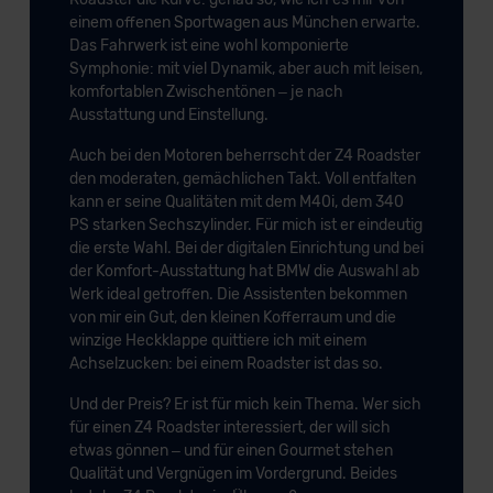
einem offenen Sportwagen aus München erwarte.
der EU erfolgt, erfolgt dies ausschließlich auf der
Das Fahrwerk ist eine wohl komponierte
Grundlage eines Angemessenheitsbeschlusses der EU-
Symphonie: mit viel Dynamik, aber auch mit leisen,
Kommission (Art. 45 Abs. 1 DSGVO), von
komfortablen Zwischentönen – je nach
Standarddatenschutzklauseln (Art. 46 Abs. 2 lit. c
Ausstattung und Einstellung.
DSGVO) oder wenn Sie hierzu Ihre Einwilligung freiwillig
Auch bei den Motoren beherrscht der Z4 Roadster
erteilen. Nähere Informationen zu den bestehenden
den moderaten, gemächlichen Takt. Voll entfalten
Datenschutzklauseln können Sie über den Kontakt zu
kann er seine Qualitäten mit dem M40i, dem 340
unserem Datenschutzbeauftragten unter
PS starken Sechszylinder. Für mich ist er eindeutig
datenschutz@meinauto.de anfordern.
die erste Wahl. Bei der digitalen Einrichtung und bei
der Komfort-Ausstattung hat BMW die Auswahl ab
Datenschutzerklärung
|
Impressum
Werk ideal getroffen. Die Assistenten bekommen
von mir ein Gut, den kleinen Kofferraum und die
winzige Heckklappe quittiere ich mit einem
Achselzucken: bei einem Roadster ist das so.
Und der Preis? Er ist für mich kein Thema. Wer sich
für einen Z4 Roadster interessiert, der will sich
etwas gönnen – und für einen Gourmet stehen
Qualität und Vergnügen im Vordergrund. Beides