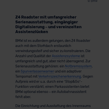
© BMW
Z4 Roadster mit umfangreicher
Serienausstattung, eingängiger
Digitalisierung – und vereinzelten
Assistenzlücken
BMW ist es außerdem gelungen, den Z4 Roadster
auch mit dem Stoffdach erstaunlich
verwindungssteif und sicher zu konstruieren. Die
Anzahl und Qualität der
Assistenzsysteme
ist
umfangreich und gut, aber nicht überragend. Zur
Serienausstattung gehören: ein
Notbremssystem
,
ein
Spurverlassenwarner
und ein adaptiver
Tempomat mit
Verkehrszeichenerkennung
. Gegen
Aufpreis wird er u.a. durch eine “Stop&Go”-
Funktion verstärkt; einen Parkassistenten bietet
BMW optional ebenso – ein Autobahnassistent
fehlt aber.
Die Einrichtung und Ausstattung des Innenraums