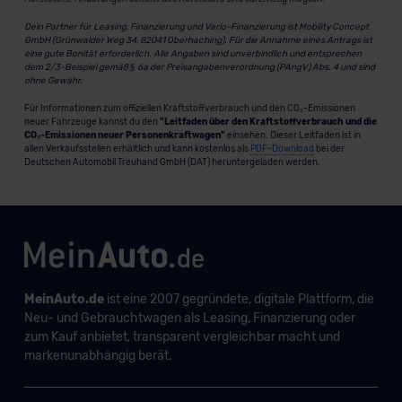
Dein Partner für Leasing, Finanzierung und Vario-Finanzierung ist Mobility Concept
GmbH (Grünwalder Weg 34, 82041 Oberhaching). Für die Annahme eines Antrags ist
eine gute Bonität erforderlich. Alle Angaben sind unverbindlich und entsprechen
dem 2/3-Beispiel gemäß § 6a der Preisangabenverordnung (PAngV) Abs. 4 und sind
ohne Gewähr.
Für Informationen zum offiziellen Kraftstoffverbrauch und den CO₂-Emissionen
neuer Fahrzeuge kannst du den
"Leitfaden über den Kraftstoffverbrauch und die
CO₂-Emissionen neuer Personenkraftwagen"
einsehen. Dieser Leitfaden ist in
allen Verkaufsstellen erhältlich und kann kostenlos als
PDF-Download
bei der
Deutschen Automobil Treuhand GmbH (DAT) heruntergeladen werden.
MeinAuto.de
ist eine 2007 gegründete, digitale Plattform, die
Neu- und Gebrauchtwagen als Leasing, Finanzierung oder
zum Kauf anbietet, transparent vergleichbar macht und
markenunabhängig berät.