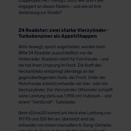
Doppelspeichen"-Design. Doch wer dreht wie
engagiert an diesen Rädern – und wie ist ihre
Verbindung zur Straße?
Z4 Roadster: zwei starke Vierzylinder-
Turbobenziner als Appetithappen
Aktiv bewegt, sprich angetrieben, werden beim
BMW Z4 Roadster ausschließlich nur die
Hinterräder. Roadster steht für Fahrfreude – und
die hat ihren Ursprung im Heck. Die Kraft des
Heckantriebs entspringt allerdings an der
gegenüberliegenden Seite, der Front. Unter der
Motorhaube arbeitet entweder ein Vier- oder ein
Sechszylinder. Der Vierzylinder-Ottomotor schöpft
seine Leistung stets aus 1.998 cm³ Hubraum – und
einem ʺTwinScroll"- Turbolader.
Beim sDrive20i kommt am Heck eine Leistung von
197 PS und 320 Nm an; übersetzt wird sie
entweder von einem manuellem 6-Gang-Getriebe;