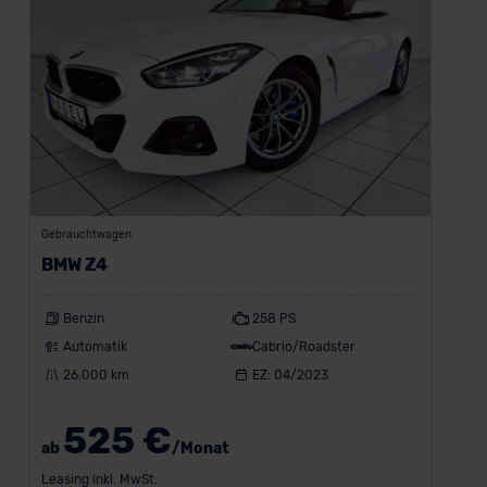
Gebrauchtwagen
BMW Z4
Benzin
258 PS
Automatik
Cabrio/Roadster
26.000 km
EZ: 04/2023
525 €
ab
/Monat
Leasing inkl. MwSt.