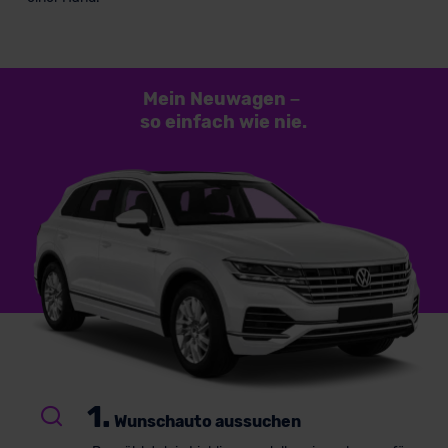
Mein Neuwagen
–
so einfach
wie nie.
1.
Wunschauto aussuchen