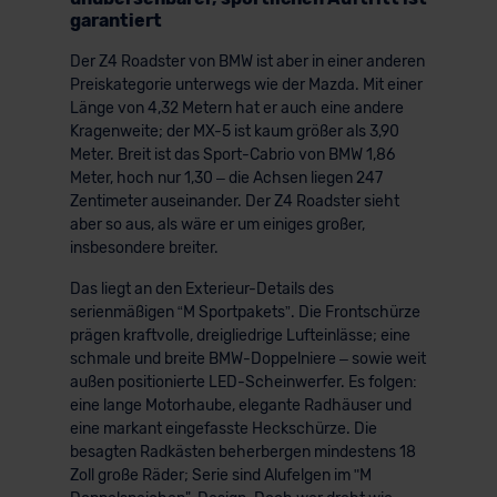
garantiert
Der Z4 Roadster von BMW ist aber in einer anderen
Preiskategorie unterwegs wie der Mazda. Mit einer
Länge von 4,32 Metern hat er auch eine andere
Kragenweite; der MX-5 ist kaum größer als 3,90
Meter. Breit ist das Sport-Cabrio von BMW 1,86
Meter, hoch nur 1,30 – die Achsen liegen 247
Zentimeter auseinander. Der Z4 Roadster sieht
aber so aus, als wäre er um einiges großer,
insbesondere breiter.
Das liegt an den Exterieur-Details des
serienmäßigen “M Sportpakets”. Die Frontschürze
prägen kraftvolle, dreigliedrige Lufteinlässe; eine
schmale und breite BMW-Doppelniere – sowie weit
außen positionierte LED-Scheinwerfer. Es folgen:
eine lange Motorhaube, elegante Radhäuser und
eine markant eingefasste Heckschürze. Die
besagten Radkästen beherbergen mindestens 18
Zoll große Räder; Serie sind Alufelgen im ʺM