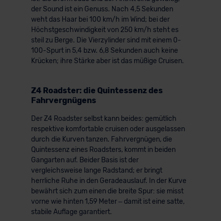
der Sound ist ein Genuss. Nach 4,5 Sekunden
weht das Haar bei 100 km/h im Wind; bei der
Höchstgeschwindigkeit von 250 km/h steht es
steil zu Berge. Die Vierzylinder sind mit einem 0-
100-Spurt in 5,4 bzw. 6,8 Sekunden auch keine
Krücken; ihre Stärke aber ist das müßige Cruisen.
Z4 Roadster: die Quintessenz des
Fahrvergnügens
Der Z4 Roadster selbst kann beides: gemütlich
respektive komfortable cruisen oder ausgelassen
durch die Kurven tanzen. Fahrvergnügen, die
Quintessenz eines Roadsters, kommt in beiden
Gangarten auf. Beider Basis ist der
vergleichsweise lange Radstand; er bringt
herrliche Ruhe in den Geradeauslauf. In der Kurve
bewährt sich zum einen die breite Spur: sie misst
vorne wie hinten 1,59 Meter – damit ist eine satte,
stabile Auflage garantiert.