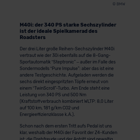
© BMW
M40i: der 340 PS starke Sechszylinder
ist der ideale Spielkamerad des
Roadsters
Der drei Liter große Reihen-Sechszylinder M40i
vertraut wie der 30i ebenfalls auf die 8-Gang-
Sportautomatik ʺSteptronic" – außer im Falle des
Sondermodells ʺPure Impulse": aber das ist eine
andere Testgeschichte. Aufgeladen werden die
sechs direkt eingespritzten Töpfe erneut von
einem ʺTwinScroll"-Turbo. Am Ende steht eine
Leistung von 340 PS und 500 Nm
(Kraftstoffverbrauch kombiniert WLTP: 8,0 Liter
auf 100 km, 181 g/km CO2 und
Energieeffizienzklasse k.A.).
Schon nach dem ersten Tritt aufs Pedal ist uns
klar, weshalb der M40i der Favorit der Z4-Kunden
ist: die Drehfreude und der Antritt sind gewaltig,