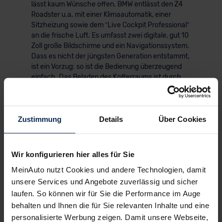
lässt kaum Wünsche offen. BMW entlässt den Z4
Roadster u.a. mit einer Klimaautomatik, einer
Sitzheizung sowie dem “Live Cockpit Professional”
an die frische Luft. Es umfasst zwei digitale, gut 10
Zoll große Bildschirme und ein Navigationssystem.
Dass es nicht der jüngsten Generation entstammt,
ist ein Vorzug: so ist die Bedienung überzeugend
einfach. Das Beladen des Kofferraums ist durch
die Schießscharte namens Heckklappe indes alles
andere als einfach. Zum Glück verschwinden
dahinter nur 235 Liter. Der Z4 Roadster liebt es
leicht und legere.
Zustimmung
Details
Über Cookies
Wir konfigurieren hier alles für Sie
KI-generiert
MeinAuto nutzt Cookies und andere Technologien, damit
unsere Services und Angebote zuverlässig und sicher
laufen. So können wir für Sie die Performance im Auge
behalten und Ihnen die für Sie relevanten Inhalte und eine
personalisierte Werbung zeigen. Damit unsere Webseite,