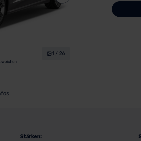
1 / 26
abweichen
nfos
Stärken: