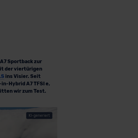
 A7 Sportback zur
it der viertürigen
LS
ins Visier. Seit
g-in-Hybrid A7 TFSI e,
itten wir zum Test.
KI-generiert