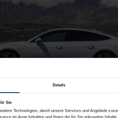
Details
für Sie
andere Technologien, damit unsere Services und Angebote zuverl
mance im Auge behalten und Ihnen die für Sie relevanten Inhalte 