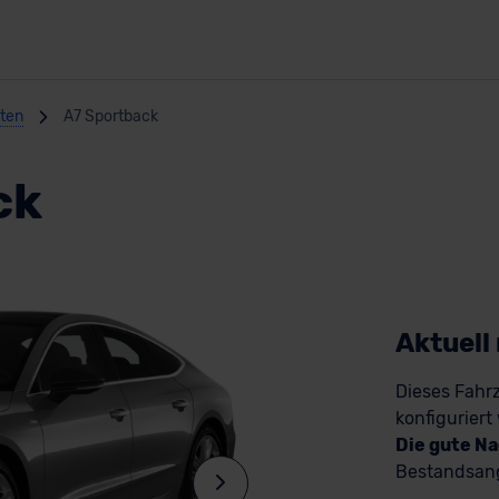
nten
A7 Sportback
ck
Aktuell
Dieses Fahrz
konfiguriert
Die gute Na
Bestandsang