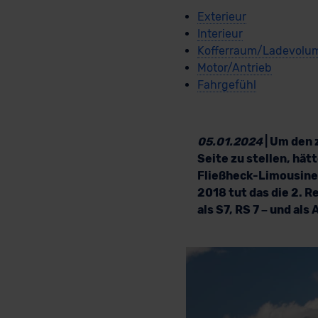
Exterieur
Interieur
Kofferraum/Ladevolu
Motor/Antrieb
Fahrgefühl
05.01.2024
| Um den 
Seite zu stellen, hät
Fließheck-Limousin
2018 tut das die 2. Re
als S7, RS 7 – und al