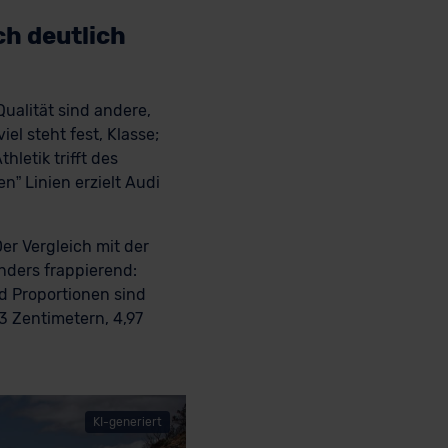
ch deutlich
Qualität sind andere,
el steht fest, Klasse;
letik trifft des
n” Linien erzielt Audi
er Vergleich mit der
nders frappierend:
d Proportionen sind
3 Zentimetern, 4,97
KI-generiert