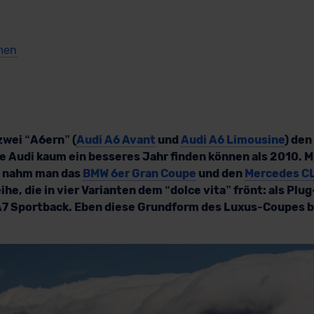
men
zwei “A6ern” (
Audi A6 Avant
und
Audi A6 Limousine
) den
te Audi kaum ein besseres Jahr finden können als 2010. M
e nahm man das
BMW 6er Gran Coupe
und den
Mercedes C
ihe, die in vier Varianten dem “dolce vita” frönt: als Plu
s A7 Sportback. Eben diese Grundform des Luxus-Coupes b