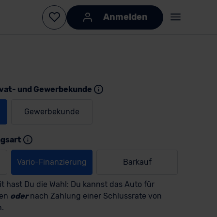
Anmelden
ivat- und Gewerbekunde
Gewerbekunde
ngsart
KI-generiert
KI-
generiert
Vario-Finanzierung
Barkauf
t hast Du die Wahl: Du kannst das Auto für
men
oder
nach Zahlung einer Schlussrate von
n.