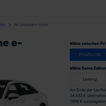
nten
A6 Limousine e-hybrid
ne e-
Wähle zwischen Pr
Privatkunde
Wähle Deine Zahlu
Leasing
Am Ende der Laufzei
34.632 € überneh
1.998 € zurückgebe