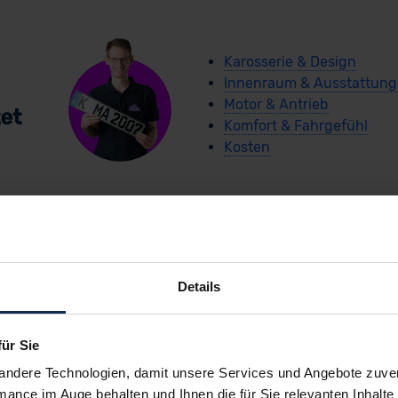
Karosserie & Design
Innenraum & Ausstattung
Motor & Antrieb
Komfort & Fahrgefühl
Kosten
Details
arCoach-Schnellche
für Sie
Audi A6 Limousine e-hybrid
andere Technologien, damit unsere Services und Angebote zuverl
mance im Auge behalten und Ihnen die für Sie relevanten Inhalte 