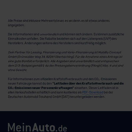
Alle Preise sind inklusive Mehrwertsteuer, es sei denn, es ist etwas anderes
angegeben.
Die Informationen sind
unverbindlich
und können sich ändern. Es können zusätzliche
Einmalkosten anfallen. Die Rabatte beziehen sich auf den Listenpreis (UVP) des
Herstellers. Änderungen seitens des Herstellers sind kurzfristig möglich.
Dein Partner für Leasing, Finanzierung und Vario-Finanzierung ist Mobility Concept
GmbH (Grünwalder Weg 34, 82041 Oberhaching). Für die Annahme eines Antrags ist
eine gute Bonität erforderlich. Alle Angaben sind unverbindlich und entsprechen
dem 2/3-Beispiel gemäß § 6a der Preisangabenverordnung (PAngV) Abs. 4 und sind
ohne Gewähr.
Für Informationen zum offiziellen Kraftstoffverbrauch und den CO₂-Emissionen
neuer Fahrzeuge kannst du den
"Leitfaden über den Kraftstoffverbrauch und die
CO₂-Emissionen neuer Personenkraftwagen"
einsehen. Dieser Leitfaden ist in
allen Verkaufsstellen erhältlich und kann kostenlos als
PDF-Download
bei der
Deutschen Automobil Treuhand GmbH (DAT) heruntergeladen werden.