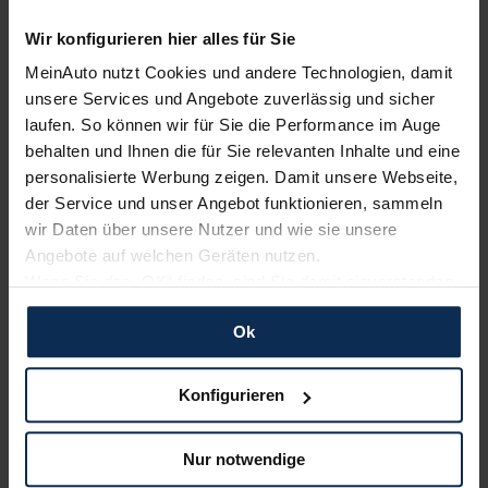
Wir konfigurieren hier alles für Sie
Polestar
KIA
MeinAuto nutzt Cookies und andere Technologien, damit
unsere Services und Angebote zuverlässig und sicher
laufen. So können wir für Sie die Performance im Auge
behalten und Ihnen die für Sie relevanten Inhalte und eine
personalisierte Werbung zeigen. Damit unsere Webseite,
der Service und unser Angebot funktionieren, sammeln
wir Daten über unsere Nutzer und wie sie unsere
Angebote auf welchen Geräten nutzen.
Wenn Sie das „OK“ finden, sind Sie damit einverstanden
BMW
Nissan
und erlauben uns Cookies für unseren Service zu
Ok
verwenden und diese Daten an Dritte weiterzugeben,
etwa an unsere Marketingpartner. Falls Sie dem nicht
zustimmen möchten, beschränken wir uns auf die
Konfigurieren
wesentlichen Cookies. Leider können wir unsere Inhalte
dann nicht auf Sie zuschneiden und Sie somit nicht
Nur notwendige
perfekt auf dem Weg zu Ihrem Neuwagen unterstützen.